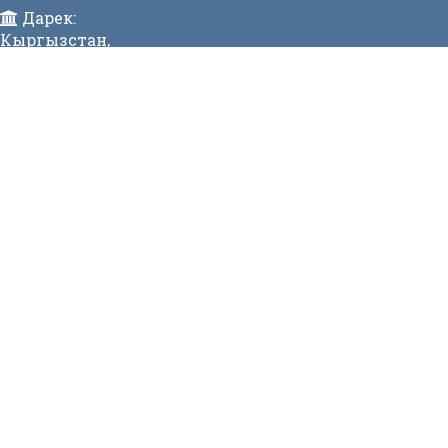
Дарек:
Кыргызстан,
Бишкек ш., Исанов көчөсү 42 Индекс:720017
Телефон:
>996 (312) 314 385 Факс:996 (312) 312811 Коомдук
кабылдама: + 996 (312) 31 49 22 Ишеним телефону:31
50 90
E-mail:
mtd@mtd.gov.kg
МЕНЮ
Вакансии
Карта сайта
Онлайн заявка
Контакты
СТАТИСТИКА