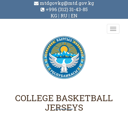
mtdgovkg@mtd.gov.kg
+996 (312) 31-43-85
KG
RU
EN
Toggl
navig
COLLEGE BASKETBALL
JERSEYS