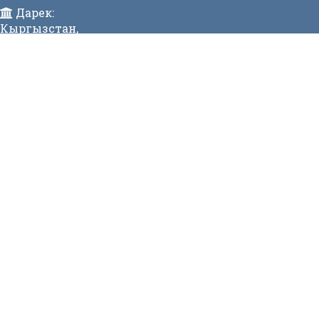
Дарек:
Кыргызстан,
Бишкек ш., Исанов көчөсү 42 Индекс:720017
Телефон:
>996 (312) 314 385 Факс:996 (312) 312811 Коомдук
кабылдама: + 996 (312) 31 49 22 Ишеним телефону:31
50 90
E-mail:
mtd@mtd.gov.kg
МЕНЮ
Вакансии
Карта сайта
Онлайн заявка
Контакты
СТАТИСТИКА