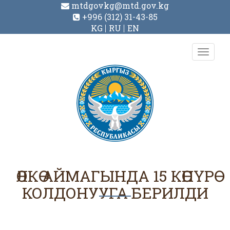
mtdgovkg@mtd.gov.kg
+996 (312) 31-43-85
KG
RU
EN
Toggl
navig
ӨЛКӨ АЙМАГЫНДА 15 КӨПҮРӨ
КОЛДОНУУГА БЕРИЛДИ