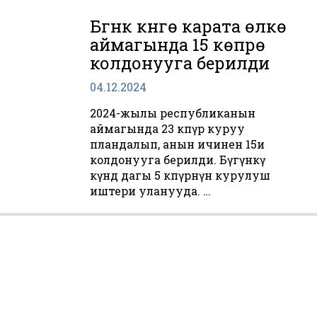
Бүгүнкү күнгө карата өлкө
аймагында 15 көпүрө
колдонууга берилди
04.12.2024
2024-жылы республиканын
аймагында 23 көпүрө куруу
пландалып, анын ичинен 15и
колдонууга берилди. Бүгүнкү
күндө дагы 5 көпүрөнүн курулуш
иштери уланууда. …