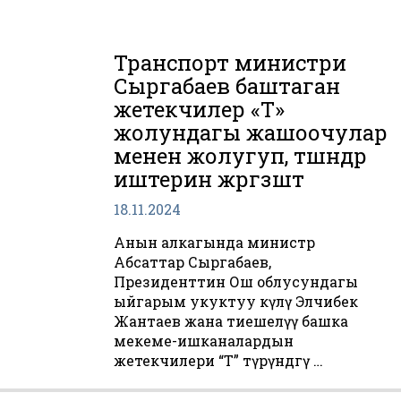
Транспорт министри
Сыргабаев баштаган
жетекчилер «Т»
жолундагы жашоочулар
менен жолугуп, түшүндүрүү
иштерин жүргүзүштү
18.11.2024
Анын алкагында министр
Абсаттар Сыргабаев,
Президенттин Ош облусундагы
ыйгарым укуктуу өкүлү Элчибек
Жантаев жана тиешелүү башка
мекеме-ишканалардын
жетекчилери “Т” түрүндөгү …