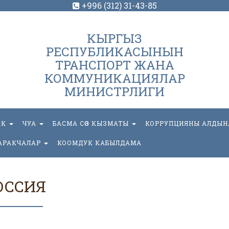
+996 (312) 31-43-85
КЫРГЫЗ
РЕСПУБЛИКАСЫНЫН
ТРАНСПОРТ ЖАНА
КОММУНИКАЦИЯЛАР
МИНИСТРЛИГИ
АК
ЧУА
БАСМА СӨЗ КЫЗМАТЫ
КОРРУПЦИЯНЫ АЛДЫН
АРАКЧАЛАР
КООМДУК КАБЫЛДАМА
ОССИЯ