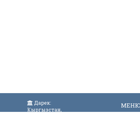
Дарек:
МЕН
Кыргызстан,
Жаң
Бишкек ш., Исанов көчөсү 42
Виде
Индекс:720017
Телефон: