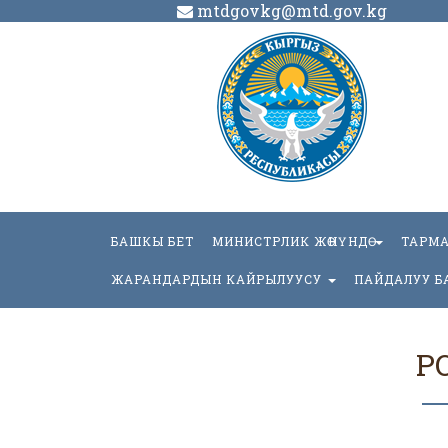
mtdgovkg@mtd.gov.kg
БАШКЫ БЕТ
МИНИСТРЛИК ЖӨНҮНДӨ
ТАРМ
ЖАРАНДАРДЫН КАЙРЫЛУУСУ
ПАЙДАЛУУ Б
Р