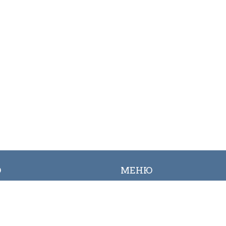
Ю
МЕНЮ
ылык
Вакансиялар
огалерея
Сайттын картасы
Онлайн заявкалар
Байланыш номерлери