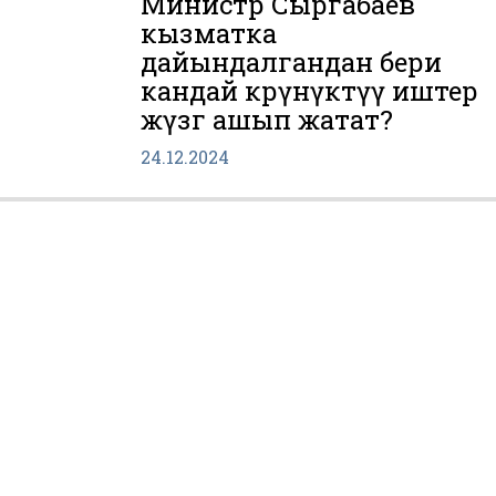
Министр Сыргабаев
кызматка
дайындалгандан бери
кандай көрүнүктүү иштер
жүзөгө ашып жатат?
24.12.2024