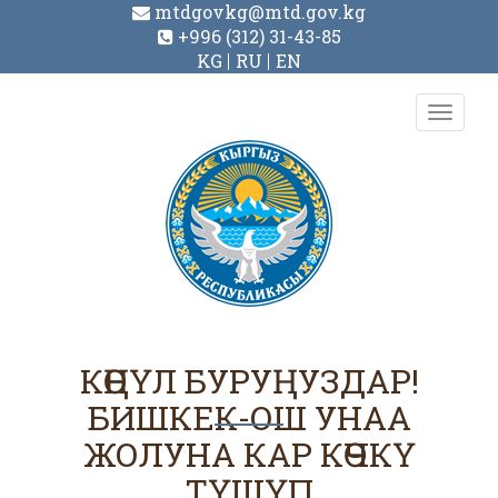
mtdgovkg@mtd.gov.kg
+996 (312) 31-43-85
KG
RU
EN
Toggl
navig
КӨҢҮЛ БУРУҢУЗДАР!
БИШКЕК-ОШ УНАА
ЖОЛУНА КАР КӨЧКҮ
ТҮШҮП