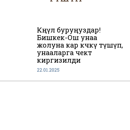
Көңүл буруңуздар!
Бишкек-Ош унаа
жолуна кар көчкү түшүп,
унааларга чектөө
киргизилди
22.01.2025