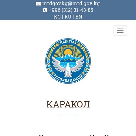
mtdgovkg@mtd.gov.kg
+996 (312) 31-43-85
KG
RU
EN
Toggl
navig
КАРАКОЛ