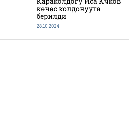
Караколдогу Иса Күчүков
көчөсү колдонууга
берилди
28.10.2024