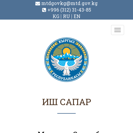
mtdgovkg@mtd.gov.kg
+996 (312) 31-43-85
KG
RU
EN
Toggl
navig
ИШ САПАР