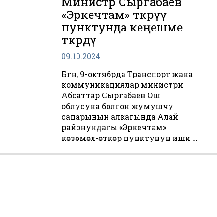
Министр Сыргабаев
«Эркечтам» өткөрүү
пунктунда кеңешме
өткөрдү
09.10.2024
Бүгүн, 9-октябрда Транспорт жана
коммуникациялар министри
Абсаттар Сыргабаев Ош
облусуна болгон жумушчу
сапарынын алкагында Алай
районундагы «Эркечтам»
көзөмөл-өткөрүү пунктунун иши …