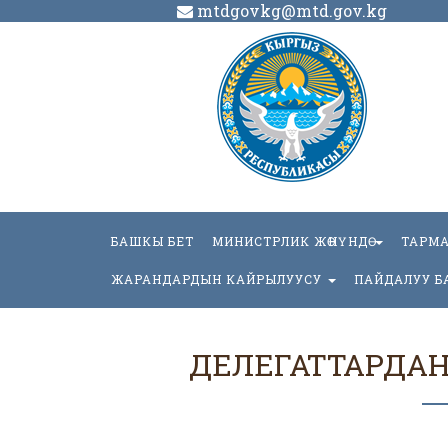
mtdgovkg@mtd.gov.kg
БАШКЫ БЕТ
МИНИСТРЛИК ЖӨНҮНДӨ
ТАРМ
ЖАРАНДАРДЫН КАЙРЫЛУУСУ
ПАЙДАЛУУ Б
ДЕЛЕГАТТАРДАН 