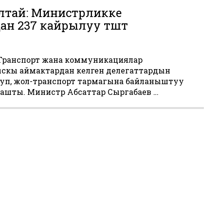
лтай: Министрликке
ан 237 кайрылуу түштү
да Транспорт жана коммуникациялар
скы аймактардан келген делегаттардын
гуп, жол-транспорт тармагына байланыштуу
ашты. Министр Абсаттар Сыргабаев …