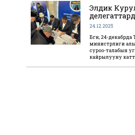
Элдик Куру
делегаттард
24.12.2025
Бүгүн, 24-декабр
министрлиги алы
суроо-талабын у
кайрылууну катт