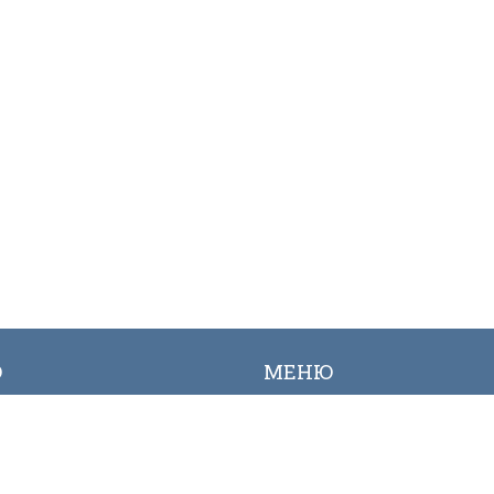
Ю
МЕНЮ
ылык
Вакансиялар
огалерея
Сайттын картасы
Онлайн заявкалар
Байланыш номерлери