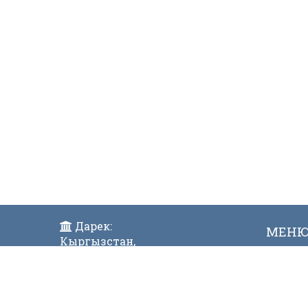
Дарек:
МЕН
Кыргызстан,
Жаң
Бишкек ш., Исанов көчөсү 42
Виде
Индекс:720017
Телефон: