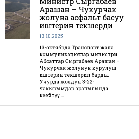
Министр Сыргабаев
Арашан – Чуңкурчак
жолуна асфальт басуу
иштерин текшерди
13.10.2025
13-октябрда Транспорт жана
коммуникациялар министри
Абсаттар Сыргабаев Арашан –
Чуңкурчак жолунун курулуш
иштерин текшерип барды.
Учурда жолдун 3-22-
чакырымдар аралыгында
кеңейтүү …