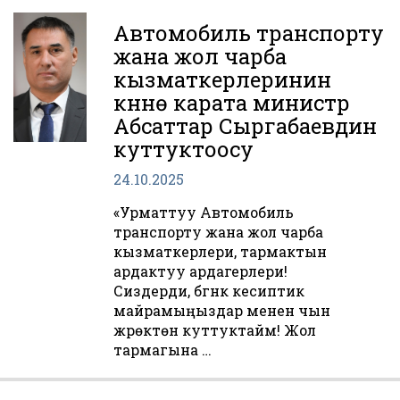
Автомобиль транспорту
жана жол чарба
кызматкерлеринин
күнүнө карата министр
Абсаттар Сыргабаевдин
куттуктоосу
24.10.2025
«Урматтуу Автомобиль
транспорту жана жол чарба
кызматкерлери, тармактын
ардактуу ардагерлери!
Сиздерди, бүгүнкү кесиптик
майрамыңыздар менен чын
жүрөктөн куттуктайм! Жол
тармагына …