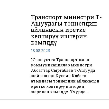
Транспорт министри Төө-
Ашуудагы тоннелдин
айланасын иретке
келтирүү иштерин
көзөмөлдөдү
18.08.2025
17-августта Транспорт жана
коммуникациялар министри
Абсаттар Сыргабаев Төө-Ашууда
жайгашкан Кусеин Көлбаев
атындагы тоннелдин айланасын
иретке келтирүү иштерин
жеринен көзөмөлдөдү. Учурда …