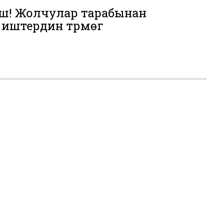
ш! Жолчулар тарабынан
иштердин түрмөгү