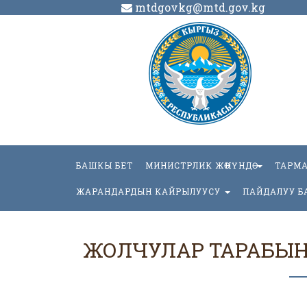
mtdgovkg@mtd.gov.kg
БАШКЫ БЕТ
МИНИСТРЛИК ЖӨНҮНДӨ
ТАРМ
ЖАРАНДАРДЫН КАЙРЫЛУУСУ
ПАЙДАЛУУ Б
ЖОЛЧУЛАР ТАРАБЫН