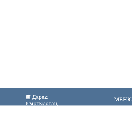
Дарек:
МЕН
Кыргызстан,
Жаң
Бишкек ш., Исанов көчөсү 42
Виде
Индекс:720017
Телефон: