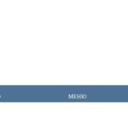
Ю
МЕНЮ
ылык
Вакансиялар
огалерея
Сайттын картасы
Онлайн заявкалар
Байланыш номерлери