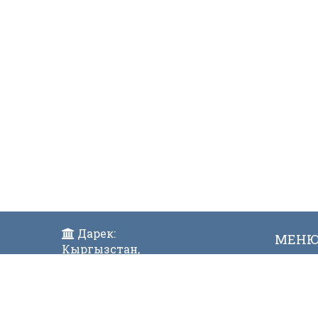
Дарек:
МЕН
Кыргызстан,
Жаң
Бишкек ш., Исанов көчөсү 42
Виде
Индекс:720017
Телефон: