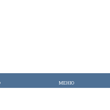
Ю
МЕНЮ
ылык
Вакансиялар
огалерея
Сайттын картасы
Онлайн заявкалар
Байланыш номерлери