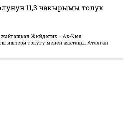
лунун 11,3 чакырымы толук
а жайгашкан Жийделик – Ак-Кыя
өшөө иштери толугу менен аяктады. Аталган