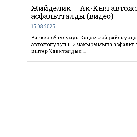
Жийделик – Ак-Кыя автожо
асфальтталды (видео)
15.08.2025
Баткен облусунун Кадамжай районунд
автожолунун 11,3 чакырымына асфальт т
иштер Капиталдык …