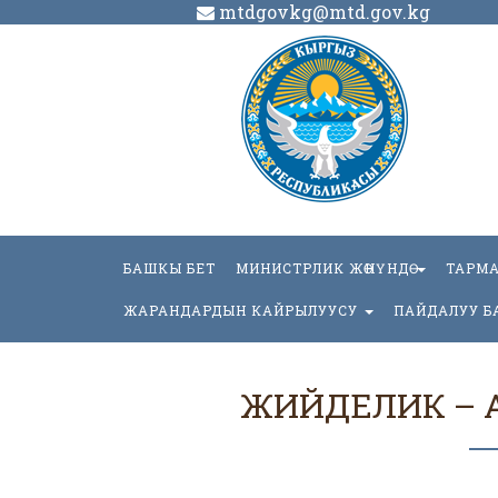
mtdgovkg@mtd.gov.kg
БАШКЫ БЕТ
МИНИСТРЛИК ЖӨНҮНДӨ
ТАРМ
ЖАРАНДАРДЫН КАЙРЫЛУУСУ
ПАЙДАЛУУ Б
ЖИЙДЕЛИК – 