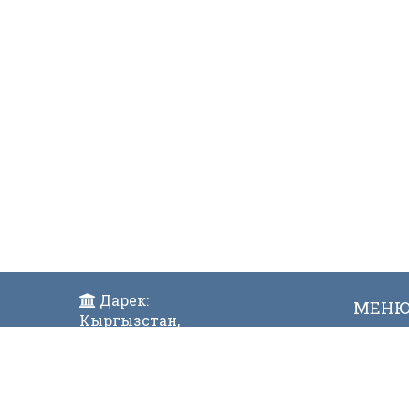
Дарек:
МЕН
Кыргызстан,
Жаң
Бишкек ш., Исанов көчөсү 42
Виде
Индекс:720017
Телефон: