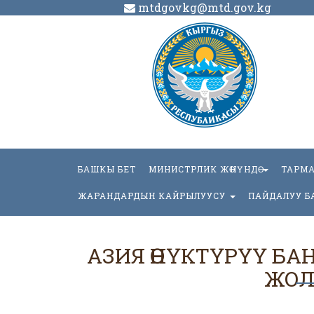
mtdgovkg@mtd.gov.kg
БАШКЫ БЕТ
МИНИСТРЛИК ЖӨНҮНДӨ
ТАРМ
ЖАРАНДАРДЫН КАЙРЫЛУУСУ
ПАЙДАЛУУ Б
АЗИЯ ӨНҮКТҮРҮҮ БА
ЖОЛ