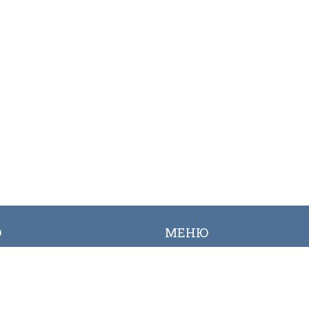
Ю
МЕНЮ
ылык
Вакансиялар
огалерея
Сайттын картасы
Онлайн заявкалар
Байланыш номерлери