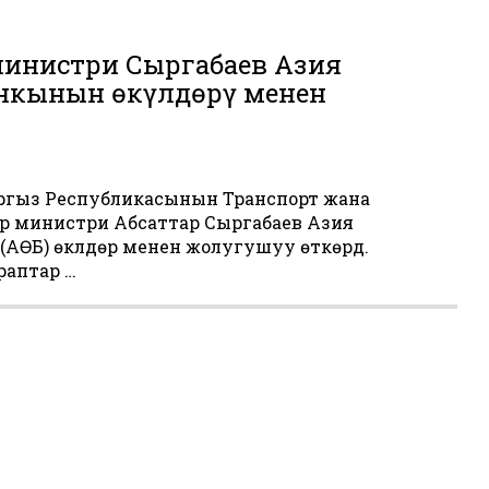
министри Сыргабаев Азия
анкынын өкүлдөрү менен
Кыргыз Республикасынын Транспорт жана
 министри Абсаттар Сыргабаев Азия
н (АӨБ) өкүлдөрү менен жолугушуу өткөрдү.
аптар …