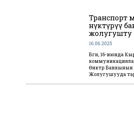
Транспорт 
Өнүктүрүү б
жолугушту
16.06.2025
Бүгүн, 16-июнда 
коммуникациялар
Өнүктүрүү Банкыны
Жолугушууда тар