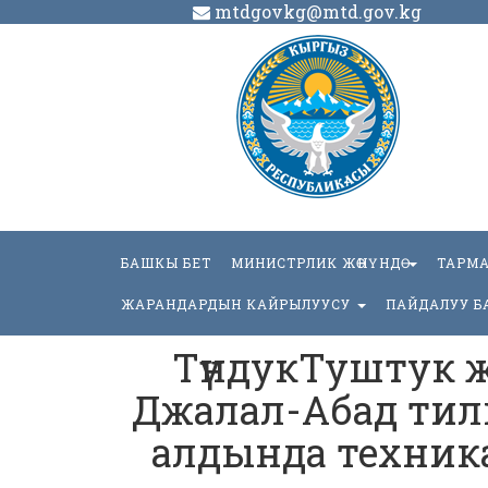
mtdgovkg@mtd.gov.kg
БАШКЫ БЕТ
МИНИСТРЛИК ЖӨНҮНДӨ
ТАРМ
ЖАРАНДАРДЫН КАЙРЫЛУУСУ
ПАЙДАЛУУ Б
ТүндукТуштук 
Джалал-Абад тилк
алдында техника