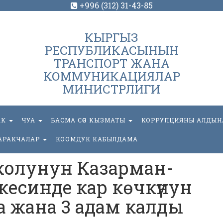
+996 (312) 31-43-85
КЫРГЫЗ
РЕСПУБЛИКАСЫНЫН
ТРАНСПОРТ ЖАНА
КОММУНИКАЦИЯЛАР
МИНИСТРЛИГИ
АК
ЧУА
БАСМА СӨЗ КЫЗМАТЫ
КОРРУПЦИЯНЫ АЛДЫН
АРАКЧАЛАР
КООМДУК КАБЫЛДАМА
жолунун Казарман-
есинде кар көчкүнун
 жана 3 адам калды