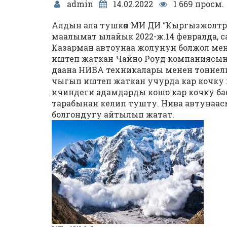
admin
14.02.2022
1 669 просм.
Алдын ала тушкөн МИ ДИ “Кыргызжолтр
маалымат ылайык 2022-ж.14 февралда, с
Казарман автоунаа жолунун болжол ме
иштеп жаткан Чайно Роуд компаниясынын
даана НИВА техникалары менен тоннел
чыгып иштеп жаткан учурда кар кочку
ичиндеги адамдарды кошо кар кочку б
тарабынан келип тушту. Нива автунаас
болгондугу айтылып жатат.