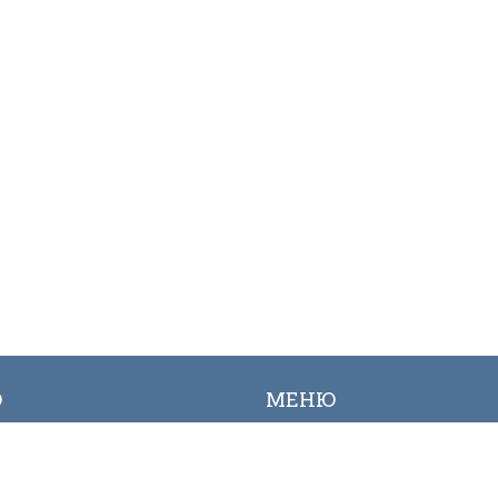
Ю
МЕНЮ
ылык
Вакансиялар
огалерея
Сайттын картасы
Онлайн заявкалар