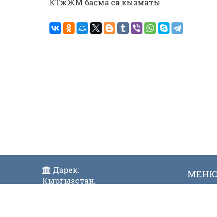
КТжЖМ басма сөз кызматы
Дарек:
МЕН
Кыргызстан,
Жаң
Бишкек ш., Исанов көчөсү 42
Виде
Индекс:720017