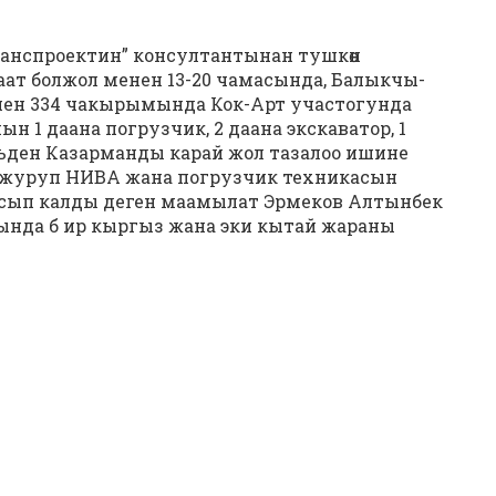
анспроектин” консултантынан тушкөн
аат болжол менен 13-20 чамасында, Балыкчы-
нен 334 чакырымында Кок-Арт участогунда
 1 даана погрузчик, 2 даана экскаватор, 1
ьден Казарманды карай жол тазалоо ишине
 журуп НИВА жана погрузчик техникасын
асып калды деген маамылат Эрмеков Алтынбек
ында б ир кыргыз жана эки кытай жараны