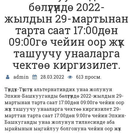
бөлүгүндө 2022-
жылдын 29-мартынан
тарта саат 17:00дөн
09:00гө чейин оор жүк
ташуучу унааларга
чектөө киргизилет.
admin
28.03.2022
613 просм.
Түндүк-Түштүк альтернативдик унаа жолунун
Эпкин-Башкууганды бөлүгүндө 2022-жылдын 29-
мартынан тарта саат 17:00дөн 09:00гө чейин оор
жүк ташуучу унааларга чектөө киргизилет.29-
марттан тарта саат 17:00дөн 9:00гө чейин Эпкин-
Башкуганды унаа жолунун тилкесинде аба
ырайынын ыңгайлуу болгонуна чейин оор жүк