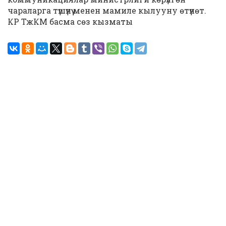
чараларга түшүнүү менен мамиле кылууну өтүнөт.
КР ТжКМ басма сөз кызматы