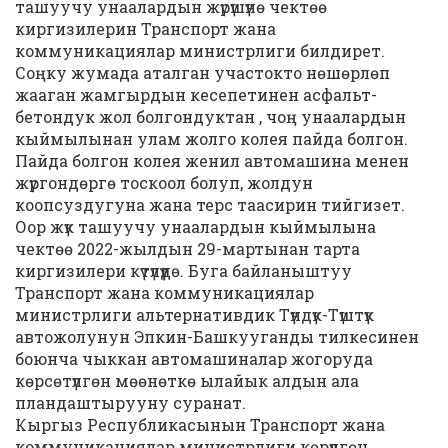
ташуучу унаалардын жүрүшүнө чектөө
киргизилерин Транспорт жана
коммуникациялар министрлиги билдирет.
Соңку жумада аталган участокто нөшөрлөп
жааган жамгырдын кесепетинен асфальт-
бетондук жол болгондуктан , чоң унаалардын
кыймылынан улам жолго колея пайда болгон.
Пайда болгон колея женил автомашина менен
жүргондөргө тоскоол болуп, жолдун
коопсуздугуна жана терс таасирин тийгизет.
Оор жүк ташуучу унаалардын кыймылына
чектөө 2022-жылдын 29-мартынан тарта
киргизилери күтүлүүдө. Буга байланыштуу
Транспорт жана коммуникациялар
министрлиги альтернативдик Түндүк-Түштүк
автожолунун Эпкин-Башкууганды тилкесинен
боюнча чыккан автомашиналар жогоруда
көрсөтүлгөн мөөнөткө ылайык алдын ала
пландаштырууну суранат.
Кыргыз Республикасынын Транспорт жана
коммуникациялар министрлиги көрүлгөн