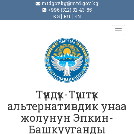
mtdgovkg@mtd.gov.kg
+996 (312) 31-43-85
KG
RU
EN
Toggl
navig
Түндүк-Түштүк
альтернативдик унаа
жолунун Эпкин-
Башкууганды