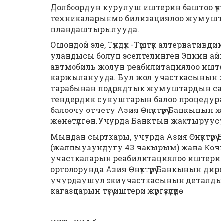
Долбоордун курулуш иштерин баштоо ү
техникаларынмо билизациялоо жумушт
пландаштырылууда.
Ошондой эле, Түндүк -Түштүк алтернатив
уландысы болуп эсептелинген Эпкин 
автмобиль жолун реабилитациялоо иштер
каржыланууда. Бул жол участкасынын
тарабынан подрядтык жумуштардын са
тендердик сунуштарын балоо процедурал
балоочу отчету Азия Өнүктүрүү Банкын
жөнөтүлгөн.Учурда Банктын жактыруусу кү
Мындан сырткары, учурда Азия Өнүктүрү
(жалпыузундугу 43 чакырым) жана Коч
участкаларын реабилитациялоо иштер
ортолорунда Азия Өнүктүрүү Банкынын 
учурдаушул экиучасткасынын деталдык
кагаздарын түзүү иштери жүргүзүлүүдө.