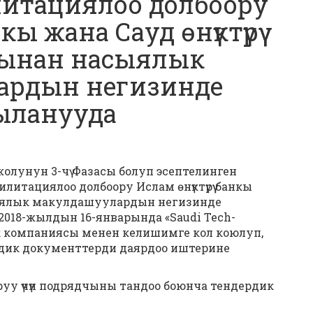
илитациялоо долбоору
нкы жана Сауд өнүктүрүү
бынан насыялык
ардын негизинде
ыланууда
 жолунун 3-чү Фазасы болуп эсептелинген
итациялоо долбоору Ислам өнүктүрүү банкы
асыялык макулдашуулардын негизинде
2018-жылдын 16-январында «Saudi Tech-
к компаниясы менен келишимге кол коюлуп,
рдик документтерди даярдоо иштерине
у үчүн подрядчыны тандоо боюнча тендердик