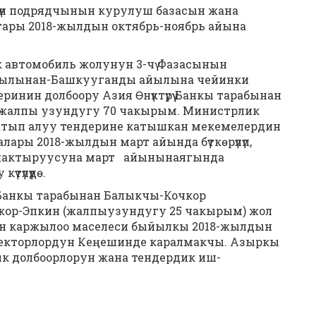
чүн подрядчынын курулуш базасын жана
ары 2018-жылдын октябрь-ноябрь айына
дик автомобиль жолунун 3-чү Фазасынын
айылынан-Башкууганды айылына чейинки
инин долбоору Азия Өнүктүрүү Банкы тарабынан
 жалпы узундугу 70 чакырым. Министрлик
тып алуу тендерине катышкан мекемелердин
ары 2018-жылдын март айында бүткөрүлүп,
ын жактыруусуна март айынынаягында
түлүүдө.
ү Банкы тарабынан Балыкчы-Кочкор
кор-Эпкин (жалпыузундугу 25 чакырым) жол
ин каржылоо маселеси быйылкы 2018-жылдын
директорлордун Кеңешинде каралмакчы. Азыркы
 долбоорлорун жана тендердик иш-