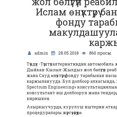
жол бөлүгүн реаб
Ислам өнүктүрүү ба
фонду тара
макулдашуул
карж
admin
28.05.2018
860 просм.
Түндүк -Түштүкалтернативдик автомобиль
Дыйкан-Кызыл-Жылдыз жол бөлүгүн реабил
жана Сауд өнүктүрүү фонду тарабынан н
каржыланууда. Бул долбоор алкагында, 
Spectrum Engineering» консультациялы
консультант иш долбоорун жана тенде
киришкен.
Азыркыучурда, курулуш иштерин аткару
процедуралары жүргүзүлүүдө.