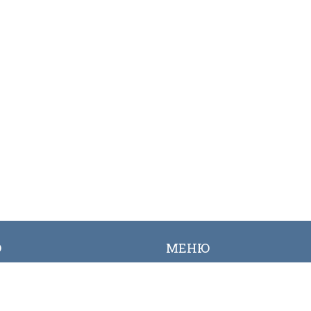
Ю
МЕНЮ
ылык
Вакансиялар
огалерея
Сайттын картасы
Онлайн заявкалар