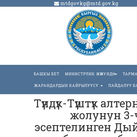
mtdgovkg@mtd.gov.kg
БАШКЫ БЕТ
МИНИСТРЛИК ЖӨНҮНДӨ
ТАРМ
ЖАРАНДАРДЫН КАЙРЫЛУУСУ
ПАЙДАЛУУ Б
Түндүк-Түштүк алт
жолунун 3-ч
эсептелинген Д