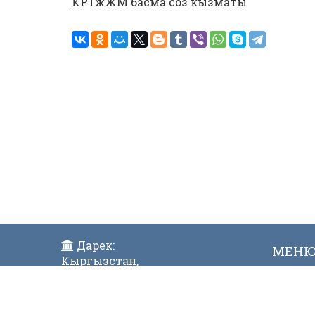
КРТжЖМ басма соз кызматы
Дарек:
МЕН
Кыргызстан,
Жаң
Бишкек ш., Исанов көчөсү 42
Виде
Индекс:720017
Телефон: