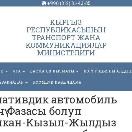
+996 (312) 31-43-85
КЫРГЫЗ
РЕСПУБЛИКАСЫНЫН
ТРАНСПОРТ ЖАНА
КОММУНИКАЦИЯЛАР
МИНИСТРЛИГИ
АК
ЧУА
БАСМА СӨЗ КЫЗМАТЫ
КОРРУПЦИЯНЫ АЛДЫН
АРАКЧАЛАР
КООМДУК КАБЫЛДАМА
ернативдик автомобиль
ү Фазасы болуп
ыйкан-Кызыл-Жылдыз