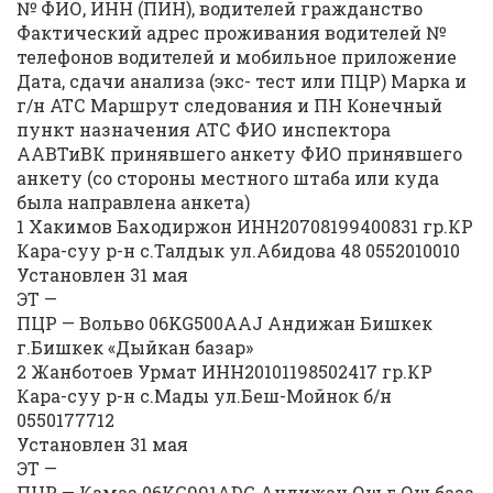
№ ФИО, ИНН (ПИН), водителей гражданство
Фактический адрес проживания водителей №
телефонов водителей и мобильное приложение
Дата, сдачи анализа (экс- тест или ПЦР) Марка и
г/н АТС Маршрут следования и ПН Конечный
пункт назначения АТС ФИО инспектора
ААВТиВК принявшего анкету ФИО принявшего
анкету (со стороны местного штаба или куда
была направлена анкета)
1 Хакимов Баходиржон ИНН20708199400831 гр.КР
Кара-суу р-н с.Талдык ул.Абидова 48 0552010010
Установлен 31 мая
ЭТ —
ПЦР — Вольво 06KG500AAJ Андижан Бишкек
г.Бишкек «Дыйкан базар»
2 Жанботоев Урмат ИНН20101198502417 гр.КР
Кара-суу р-н с.Мады ул.Беш-Мойнок б/н
0550177712
Установлен 31 мая
ЭТ —
ПЦР — Камаз 06KG991ADG Андижан Ош г.Ош база