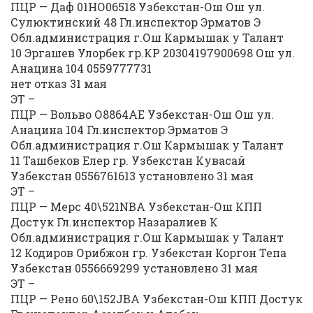
ПЦР — Даф 01НО06518 Узбекстан-Ош Ош ул.
Сулюктинский 48 Гл.инспектор Эрматов Э
Обл.администрация г.Ош Кармышак у Талант
10 Эргашев Улорбек гр.КР 20304197900698 Ош ул.
Анацина 104 0559777731
нет отказ 31 мая
ЭТ –
ПЦР — Вольво О8864АЕ Узбекстан-Ош Ош ул.
Анацина 104 Гл.инспектор Эрматов Э
Обл.администрация г.Ош Кармышак у Талант
11 Ташбеков Елер гр. Узбекстан Кувасай
Узбекстан 0556761613 установлено 31 мая
ЭТ –
ПЦР — Мерс 40\521NВА Узбекстан-Ош КПП
Достук Гл.инспектор Назаралиев К
Обл.администрация г.Ош Кармышак у Талант
12 Кодиров Орибжон гр. Узбекстан Коргон Тепа
Узбекстан 0556669299 установлено 31 мая
ЭТ –
ПЦР — Рено 60\152JBA Узбекстан-Ош КПП Достук