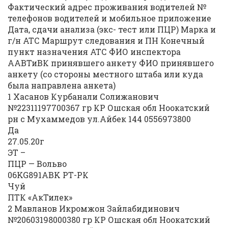
Фактический адрес проживания водителей №
телефонов водителей и мобильное приложение
Дата, сдачи анализа (экс- тест или ПЦР) Марка и
г/н АТС Маршрут следования и ПН Конечный
пункт назначения АТС ФИО инспектора
ААВТиВК принявшего анкету ФИО принявшего
анкету (со стороны местного штаба или куда
была направлена анкета)
1 Хасанов Курбанали Солижанович
№22311197700367 гр КР Ошская обл Ноокатский
рн с Мухаммедов ул.Айбек 144 0556973800
Да
27.05.20г
ЭТ –
ПЦР — Вольво
06KG891ABK РТ-РК
Чуй
ПТК «АкТилек»
2 Мавланов Икромжон Зайлабидинович
№20603198000380 гр КР Ошская обл Ноокатский