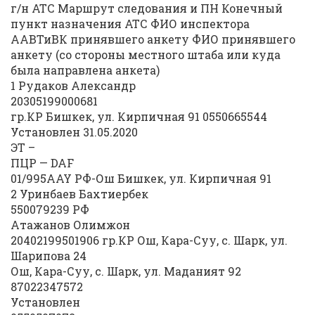
г/н АТС Маршрут следования и ПН Конечный
пункт назначения АТС ФИО инспектора
ААВТиВК принявшего анкету ФИО принявшего
анкету (со стороны местного штаба или куда
была направлена анкета)
1 Рудаков Александр
20305199000681
гр.КР Бишкек, ул. Кирпичная 91 0550665544
Установлен 31.05.2020
ЭТ –
ПЦР — DAF
01/995AAY РФ-Ош Бишкек, ул. Кирпичная 91
2 Уринбаев Бахтиербек
550079239 РФ
Атажанов Олимжон
20402199501906 гр.КР Ош, Кара-Суу, с. Шарк, ул.
Шарипова 24
Ош, Кара-Суу, с. Шарк, ул. Маданият 92
87022347572
Установлен