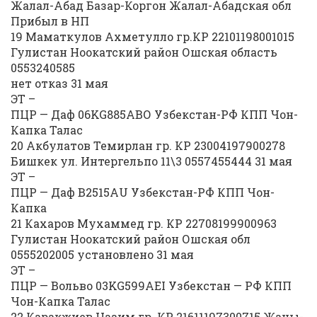
Жалал-Абад Базар-Коргон Жалал-Абадская обл
Прибыл в НП
19 Маматкулов Ахметулло гр.КР 22101198001015
Гулистан Ноокатский район Ошская область
0553240585
нет отказ 31 мая
ЭТ –
ПЦР — Даф 06KG885АВО Узбекстан-РФ КПП Чон-
Капка Талас
20 Акбулатов Темирлан гр. КР 23004197900278
Бишкек ул. Интергельпо 11\3 0557455444 31 мая
ЭТ –
ПЦР — Даф В2515AU Узбекстан-РФ КПП Чон-
Капка
21 Кахаров Мухаммед гр. КР 22708199900963
Гулистан Ноокатский район Ошская обл
0555202005 установлено 31 мая
ЭТ –
ПЦР — Вольво 03KG599AEI Узбекстан — РФ КПП
Чон-Капка Талас
22 Каракжиев Назим гр. КР 21611197300715 Жаны-