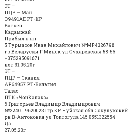
ЭТ –
ПЦР — Ман
О9491АЕ РТ-КР
Баткен
Кадамжай
Прибыл в нп
5 Турмасов Иван Михайлович №МР4326798
гр Беларусии Г.Минск ул Сухаревская 58-56
+375295091671
нет 31.05.20г
ЭТ –
ПЦР — Скания
АР64957 РТ-Бельгия
Талас
ПТК «ЧонКапака»
6 Григорьев Владимир Владимирович
№22401196200231 гр КР Чуйская обл Сокулукский
рн В-Антоновка ул Токтогула 145 0551322554
Да
27.05.20г