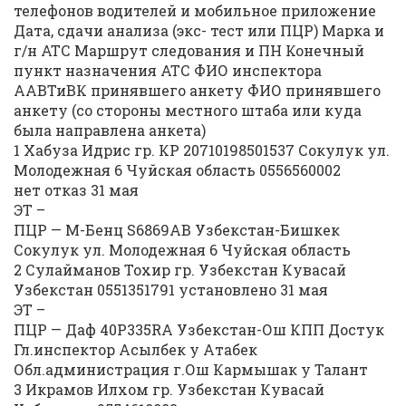
телефонов водителей и мобильное приложение
Дата, сдачи анализа (экс- тест или ПЦР) Марка и
г/н АТС Маршрут следования и ПН Конечный
пункт назначения АТС ФИО инспектора
ААВТиВК принявшего анкету ФИО принявшего
анкету (со стороны местного штаба или куда
была направлена анкета)
1 Хабуза Идрис гр. КР 20710198501537 Сокулук ул.
Молодежная 6 Чуйская область 0556560002
нет отказ 31 мая
ЭТ –
ПЦР — М-Бенц S6869АВ Узбекстан-Бишкек
Сокулук ул. Молодежная 6 Чуйская область
2 Сулайманов Тохир гр. Узбекстан Кувасай
Узбекстан 0551351791 установлено 31 мая
ЭТ –
ПЦР — Даф 40Р335RA Узбекстан-Ош КПП Достук
Гл.инспектор Асылбек у Атабек
Обл.администрация г.Ош Кармышак у Талант
3 Икрамов Илхом гр. Узбекстан Кувасай