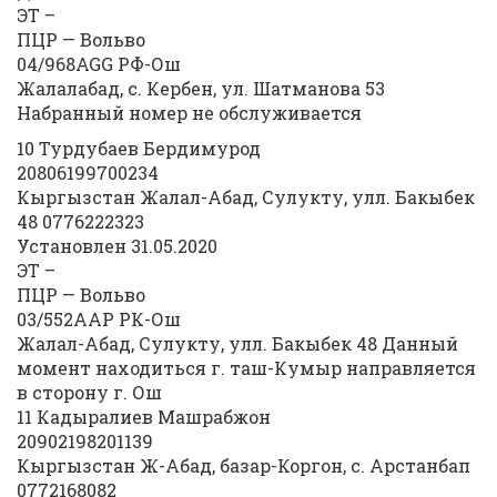
ЭТ –
ПЦР — Вольво
04/968AGG РФ-Ош
Жалалабад, с. Кербен, ул. Шатманова 53
Набранный номер не обслуживается
10 Турдубаев Бердимурод
20806199700234
Кыргызстан Жалал-Абад, Сулукту, улл. Бакыбек
48 0776222323
Установлен 31.05.2020
ЭТ –
ПЦР — Вольво
03/552ААР РК-Ош
Жалал-Абад, Сулукту, улл. Бакыбек 48 Данный
момент находиться г. таш-Кумыр направляется
в сторону г. Ош
11 Кадыралиев Машрабжон
20902198201139
Кыргызстан Ж-Абад, базар-Коргон, с. Арстанбап
0772168082