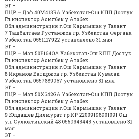
ЭТ –
ПЦР — Даф 40М413RA Узбекстан-Ош КПП Достук
Гл.инспектор Асылбек у Атабек
Обл.администрация г.Ош Кармышак у Талант
7 Ташбалтаев Рустамжон гр. Узбекстан Фергана
Узбекстан 0551117922 установлено 31 мая
ЭТ –
ПЦР — Ман 50Е164ОА Узбекстан-Ош КПП Достук
Гл.инспектор Асылбек у Атабек
Обл.администрация г.Ош Кармышак у Талант
8 Икрамов Батиржон гр. Узбекстан Кувасай
Узбекстан 0557889967 установлено 31 мая
ЭТ –
ПЦР — Ман 50Х642GA Узбекстан-Ош КПП Достук
Гл.инспектор Асылбек у Атабек
Обл.администрация г.Ош Кармышак у Талант
9 Юлдашев Дилмурат гр.КР 22009198901091 Ош
ул. Сулюктинский 48 0559343443 установлено 31
мая
ЭТ –