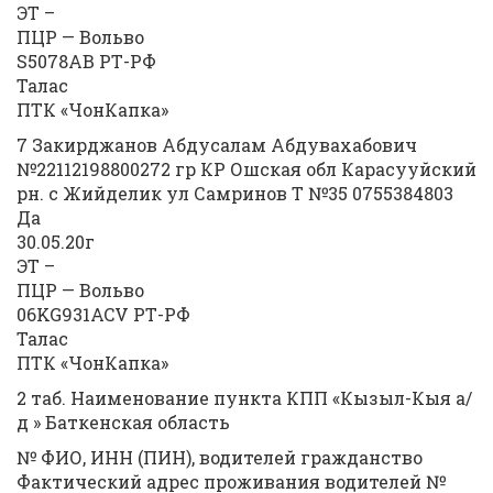
ЭТ –
ПЦР — Вольво
S5078AB РТ-РФ
Талас
ПТК «ЧонКапка»
7 Закирджанов Абдусалам Абдувахабович
№22112198800272 гр КР Ошская обл Карасууйский
рн. с Жийделик ул Самринов Т №35 0755384803
Да
30.05.20г
ЭТ –
ПЦР — Вольво
06KG931ACV РТ-РФ
Талас
ПТК «ЧонКапка»
2 таб. Наименование пункта КПП «Кызыл-Кыя а/
д » Баткенская область
№ ФИО, ИНН (ПИН), водителей гражданство
Фактический адрес проживания водителей №