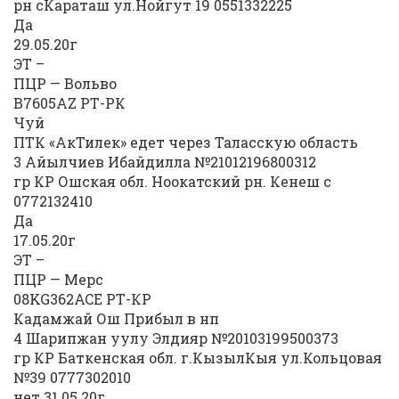
рн сКараташ ул.Нойгут 19 0551332225
Да
29.05.20г
ЭТ –
ПЦР — Вольво
В7605АZ РТ-РК
Чуй
ПТК «АкТилек» едет через Таласскую область
3 Айылчиев Ибайдилла №21012196800312
гр КР Ошская обл. Ноокатский рн. Кенеш с
0772132410
Да
17.05.20г
ЭТ –
ПЦР — Мерс
08KG362ACE РТ-КР
Кадамжай Ош Прибыл в нп
4 Шарипжан уулу Элдияр №20103199500373
гр КР Баткенская обл. г.КызылКыя ул.Кольцовая
№39 0777302010
нет 31.05.20г