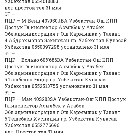
Узбекстан 0554618883
нет простой тел 31 мая
ЭТ –
ПЦР — М-Бенц 40\950JBA Узбекстан-Ош КПП
Достук Гл.инспектор Асылбек у Атабек
Обл.администрация г.Ош Кармышак у Талант
4 Абдрахманов Закиржан гр. Узбекстан Кувасай
Узбекстан 0550097298 установлено 31 мая
ЭТ –
ПЦР — Вольво 60У686DA Узбекстан-Ош КПП
Достук Гл.инспектор Асылбек у Атабек
Обл.администрация г.Ош Кармышак у Талант
5 Ташбеков Элдор гр. Узбекстан Кувасай
Узбекстан 0552513755 установлено 31 мая
ЭТ –
ПЦР — Ман 40S283SA Узбекстан-Ош КПП Достук
Гл.инспектор Асылбек у Атабек
Обл.администрация г.Ош Кармышак у Талант
6 Тешебаев Хуснидин гр. Узбекстан Кувасай
Узбекстан 0552776696
нет. Простой тел 31 мая