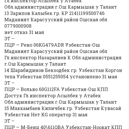
Гл.инспектор Асылбек у Атабек
Обл.администрация г.Ош Кармышак у Талант
13 Зарипов Калыбек гр. КР 21411199500746
Маданият Карасууский район Ошская обл
0779000908
нет отказ 31 мая
ЭТ –
ПЦР — Рено 06KG479ADR Узбекстан-Ош
Маданият Карасууский район Ошская обл
Гл.инспектор Назаралиев К Обл.администрация
г.Ош Кармышак у Талант
14 Шарабидинов Бекзодбек гр. Узбекстан Коргон
тепа Узбекстан 0551255054 установлено 31 мая
ЭТ –
ПЦР — Вольво 60G112FA Узбекстан-Ош КПП
Достук Гл.инспектор Асылбек у Атабек
Обл.администрация г.Ош Кармышак у Талант
15 Маккамбаев Киличбек гр. Узбекстан Кувасай
Узбекстан Нет KG оператор 31 мая
ЭТ –
ПЦР — М-Бенц 40\611QBA Узбекстан-Ноокат КПП