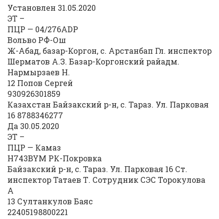
Установлен 31.05.2020
ЭТ –
ПЦР — 04/276ADP
Вольво РФ-Ош
Ж-Абад, базар-Коргон, с. Арстанбап Гл. инспектор
Шерматов А.З. Базар-Коргонский райадм.
Нармырзаев Н.
12 Попов Сергей
930926301859
Казахстан Байзакский р-н, с. Тараз. Ул. Парковая
16 8788346277
Да 30.05.2020
ЭТ –
ПЦР — Камаз
Н743BYM РК-Покровка
Байзакский р-н, с. Тараз. Ул. Парковая 16 Ст.
инспектор Татаев Т. Сотрудник СЭС Торокулова
А
13 Султанкулов Баяс
22405198800221