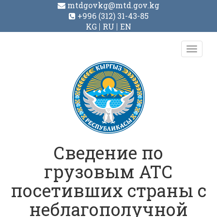
mtdgovkg@mtd.gov.kg
+996 (312) 31-43-85
KG
RU
EN
Toggl
navig
Сведение по
грузовым АТС
посетивших страны с
неблагополучной