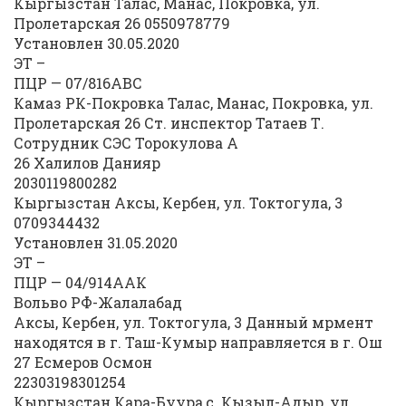
Кыргызстан Талас, Манас, Покровка, ул.
Пролетарская 26 0550978779
Установлен 30.05.2020
ЭТ –
ПЦР — 07/816АВС
Камаз РК-Покровка Талас, Манас, Покровка, ул.
Пролетарская 26 Ст. инспектор Татаев Т.
Сотрудник СЭС Торокулова А
26 Халилов Данияр
2030119800282
Кыргызстан Аксы, Кербен, ул. Токтогула, 3
0709344432
Установлен 31.05.2020
ЭТ –
ПЦР — 04/914ААК
Вольво РФ-Жалалабад
Аксы, Кербен, ул. Токтогула, 3 Данный мрмент
находятся в г. Таш-Кумыр направляется в г. Ош
27 Есмеров Осмон
22303198301254
Кыргызстан Кара-Буура,с. Кызыл-Адыр, ул.