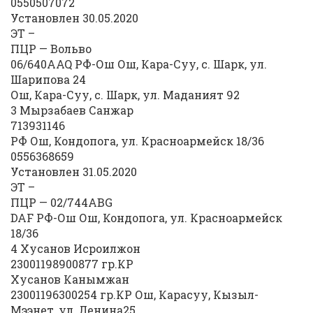
0550507072
Установлен 30.05.2020
ЭТ –
ПЦР — Вольво
06/640AAQ РФ-Ош Ош, Кара-Суу, с. Шарк, ул.
Шарипова 24
Ош, Кара-Суу, с. Шарк, ул. Маданият 92
3 Мырзабаев Санжар
713931146
РФ Ош, Кондопога, ул. Красноармейск 18/36
0556368659
Установлен 31.05.2020
ЭТ –
ПЦР — 02/744ABG
DAF РФ-Ош Ош, Кондопога, ул. Красноармейск
18/36
4 Хусанов Исроилжон
23001198900877 гр.КР
Хусанов Канымжан
23001196300254 гр.КР Ош, Карасуу, Кызыл-
Мээнет, ул. Ленина25