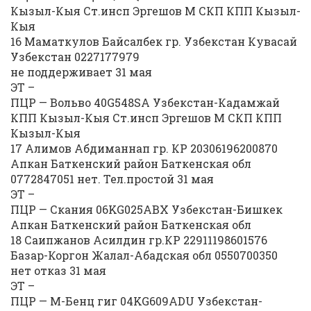
Кызыл-Кыя Ст.инсп Эргешов М СКП КПП Кызыл-
Кыя
16 Маматкулов Байсалбек гр. Узбекстан Кувасай
Узбекстан 0227177979
не поддерживает 31 мая
ЭТ –
ПЦР — Вольво 40G548SA Узбекстан-Кадамжай
КПП Кызыл-Кыя Ст.инсп Эргешов М СКП КПП
Кызыл-Кыя
17 Алимов Абдиманнап гр. КР 20306196200870
Апкан Баткенский район Баткенская обл
0772847051 нет. Тел.простой 31 мая
ЭТ –
ПЦР — Скания 06KG025ABX Узбекстан-Бишкек
Апкан Баткенский район Баткенская обл
18 Саипжанов Асилдин гр.КР 22911198601576
Базар-Коргон Жалал-Абадская обл 0550700350
нет отказ 31 мая
ЭТ –
ПЦР — М-Бенц гиг 04KG609ADU Узбекстан-