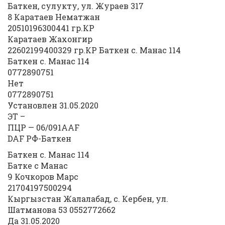
Баткен, сулукту, ул. Жураев 317
8 Каратаев Нематжан
20510196300441 гр.КР
Каратаев Жахонгир
22602199400329 гр.КР Баткен с. Манас 114
Баткен с. Манас 114
0772890751
Нет
0772890751
Установлен 31.05.2020
ЭТ –
ПЦР — 06/091AAF
DAF РФ-Баткен
Баткен с. Манас 114
Батке с Манас
9 Кочкоров Марс
21704197500294
Кыргызстан Жалалабад, с. Кербен, ул.
Шатманова 53 0552772662
Да 31.05.2020