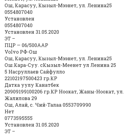
Ош, Карасуу, Кызыл-Мээнет, ул. Ленина25
0554807040
Установлен
0554807040
Установлен 31.05.2020
ЭТ –
ПЦР — 06/500AAP
Volvo РФ-Ош
Ош, Карасуу, Кызыл-Мээнет, ул. Ленина25
Ош.Кара-Суу. сКызыл-Меенет ул Ленина 25
5 Насруллаев Сайфулло
22102197500423 гр.КР
Датка уулу Канатбек
20909199100206 гр.КР Ноокат, Жаны-Ноокат, ул.
Жалилова 29
Ош, Алай, с. Чий-Талаа 0553709990
Нет
0773595555
Установлен 31.05.2020
ЭТ –