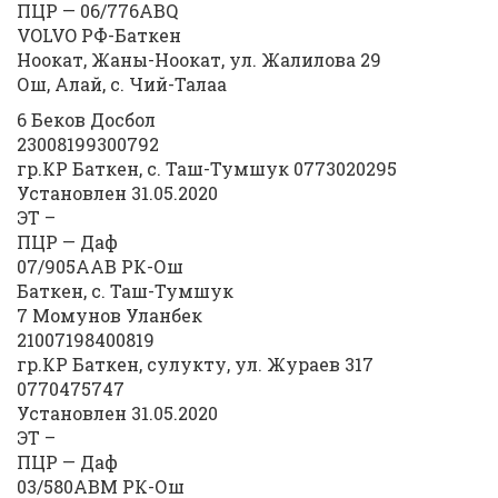
ПЦР — 06/776ABQ
VOLVO РФ-Баткен
Ноокат, Жаны-Ноокат, ул. Жалилова 29
Ош, Алай, с. Чий-Талаа
6 Беков Досбол
23008199300792
гр.КР Баткен, с. Таш-Тумшук 0773020295
Установлен 31.05.2020
ЭТ –
ПЦР — Даф
07/905ААВ РК-Ош
Баткен, с. Таш-Тумшук
7 Момунов Уланбек
21007198400819
гр.КР Баткен, сулукту, ул. Жураев 317
0770475747
Установлен 31.05.2020
ЭТ –
ПЦР — Даф
03/580АВМ РК-Ош