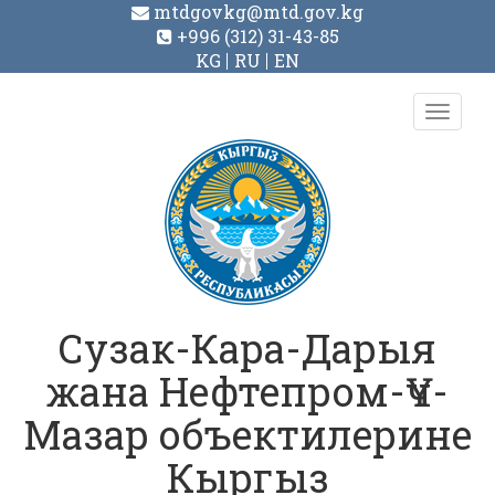
mtdgovkg@mtd.gov.kg
+996 (312) 31-43-85
KG
RU
EN
Toggl
navig
Сузак-Кара-Дарыя
жана Нефтепром-Үч-
Мазар объектилерине
Кыргыз