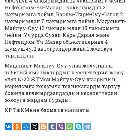
бөлүгүнүн 4 чакырымдан 12 чакырымга чейин,
Нефтепром-Үч-Мазар 1 чакырымдан 3
чакырымга чейин, Барпы-Иири-Суу-Озгон 2
чакырымдан 7 чакырымга чейин, Маданият-
Майлуу-Суу 12 чакырымдан 15 чакырымга
чейин. Учурда Сузак-Кара-Дарыя жана
Нефтепром-Үч-Мазар объектилерине 4
жумушчу, 1 автогрейдер жана 1 жүктөгүч
тартылган.
Маданият-Майлуу-Суу унаа жолундагы
табигый кырсыктардын кесепеттерин жоюу
үчүн №22 ЖТМси Майлуу-Суу шаарынын
мэриясына кошумча техникаларды тартуу
боюнча өзгөчө кырдаалдардын кесепеттерин
жоюуга жардам сурады.
КР ТжКМнин басма сөз кызматы