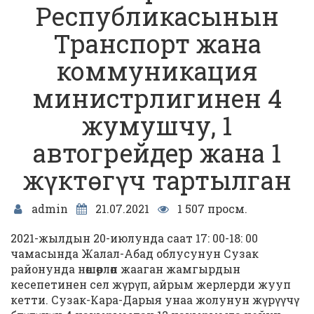
Республикасынын
Транспорт жана
коммуникация
министрлигинен 4
жумушчу, 1
автогрейдер жана 1
жүктөгүч тартылган
admin
21.07.2021
1 507 просм.
2021-жылдын 20-июлунда саат 17: 00-18: 00
чамасында Жалал-Абад облусунун Сузак
районунда нөшөрлөп жааган жамгырдын
кесепетинен сел жүрүп, айрым жерлерди жууп
кетти. Сузак-Кара-Дарыя унаа жолунун жүрүүчү