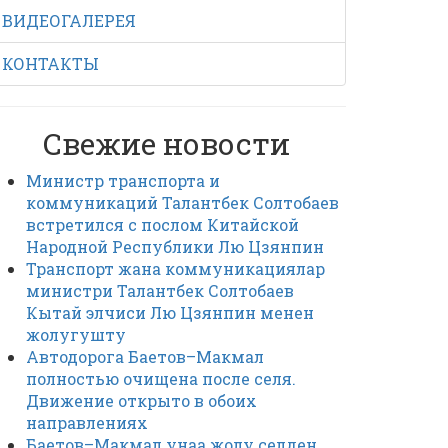
ВИДЕОГАЛЕРЕЯ
КОНТАКТЫ
Свежие новости
Министр транспорта и
коммуникаций Талантбек Солтобаев
встретился с послом Китайской
Народной Республики Лю Цзянпин
Транспорт жана коммуникациялар
министри Талантбек Солтобаев
Кытай элчиси Лю Цзянпин менен
жолугушту
Автодорога Баетов–Макмал
полностью очищена после селя.
Движение открыто в обоих
направлениях
Баетов–Макмал унаа жолу селден