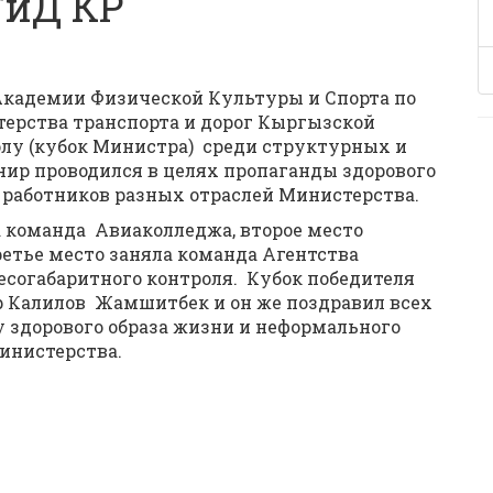
иД КР
 Академии Физической Культуры и Спорта по
ерства транспорта и дорог Кыргызской
лу (кубок Министра) среди структурных и
ир проводился в целях пропаганды здорового
 работников разных отраслей Министерства.
а команда Авиаколледжа, второе место
етье место заняла команда Агентства
весогабаритного контроля. Кубок победителя
 Калилов Жамшитбек и он же поздравил всех
 здорового образа жизни и неформального
инистерства.