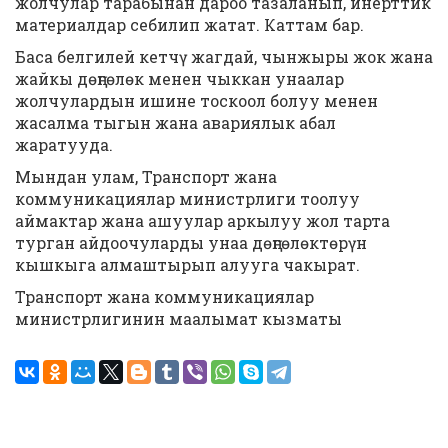
жолчулар тарабынан дароо тазаланып, инерттик
материалдар себилип жатат. Каттам бар.
Баса белгилей кетчү жагдай, чынжыры жок жана
жайкы дөңгөлөк менен чыккан унаалар
жолчулардын ишине тоскоол болуу менен
жасалма тыгын жана авариялык абал
жаратууда.
Мындан улам, Транспорт жана
коммуникациялар министрлиги тоолуу
аймактар жана ашуулар аркылуу жол тарта
турган айдоочуларды унаа дөңгөлөктөрүн
кышкыга алмаштырып алууга чакырат.
Транспорт жана коммуникациялар
министрлигинин маалымат кызматы