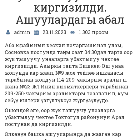
киргизилди.
Ашуулардагы абал
admin
23.11.2023
1 303 просм.
Аба ырайынын кескин начарлашынан улам,
Сосновка постунда таңкы саат 04:30дан тарта оор
жүк ташуучу унааларга убактылуу чектөө
киргизилди. Азыркы тапта Бишкек-Ош унаа
жолунда кар жаап, №9 жол тейлөө ишканасы
тарабынан жолдун 114-209-чакырым аралыгы
жана №23 ЖТИнин кызматкерлери тарабынан
209-250-чакырым аралыктары тазаланып, кум
себүү иштери үзгүлтүксүз жүргүзүлүүдө.
Ошондой эле, оор жүк ташуучу унааларга
убактылуу чектөө Токтогул районунун Арал
постунан да киргизилди.
Өлкөнүн башка ашууларында да жааган кар