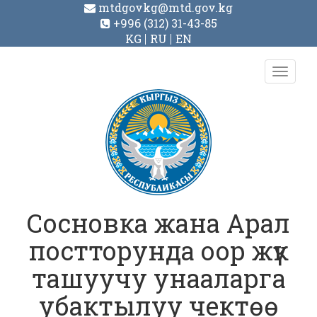
mtdgovkg@mtd.gov.kg
+996 (312) 31-43-85
KG
RU
EN
Toggl
navig
Сосновка жана Арал
постторунда оор жүк
ташуучу унааларга
убактылуу чектөө