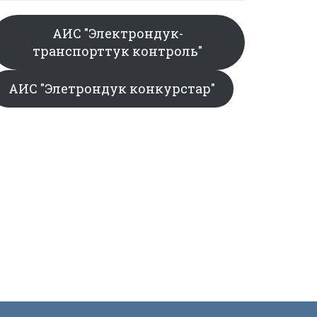
АИС "Электрондук-
транспорттук контроль"
АИС "Элетрондук конкурстар"