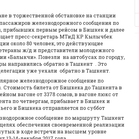
не в торжественной обстановке на станции
пассажиров железнодорожного сообщения по
, прибывших первым рейсом в Бишкек и далее
бщает пресс-секретарь МТиД КР Кылычбек
ции около 80 человек, это действующие
ветераны ж/д и представители молодежного
ии «Балыкчи». Повезли на автобусах по городу,
ры направились обратно в Ташкент . Это
делегации уже уехали обратно в Ташкент.
гулярное железнодорожное сообщение по
 Стоимость билета от Бишкека до Ташкента в
ейном вагоне от 3378 сомов, в вагоне люкс от
ента по четвергам, прибывает в Бишкек и
ьего и Бишкека отправляется по суббот
езнодорожное сообщение по маршруту Ташкент
 целях обеспечения своевременной реализации
нутых в ходе встречи на высшем уровне
 13-14-декабря 2017 года.