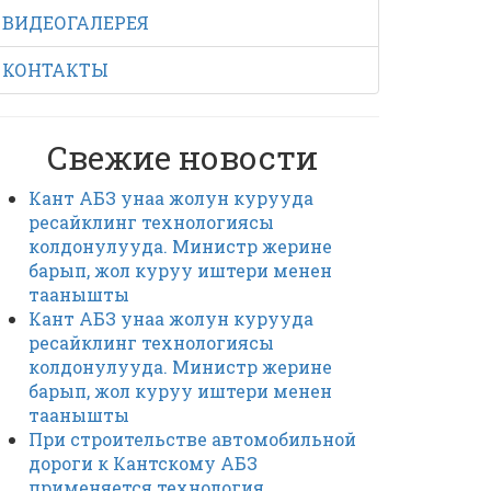
ВИДЕОГАЛЕРЕЯ
КОНТАКТЫ
Свежие новости
Кант АБЗ унаа жолун курууда
ресайклинг технологиясы
колдонулууда. Министр жерине
барып, жол куруу иштери менен
таанышты
Кант АБЗ унаа жолун курууда
ресайклинг технологиясы
колдонулууда. Министр жерине
барып, жол куруу иштери менен
таанышты
При строительстве автомобильной
дороги к Кантскому АБЗ
применяется технология