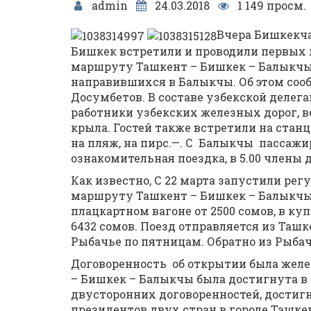
admin
24.03.2018
1 149 просм.
Вчера Бишкекча
Бишкек встретили и проводили первых 
маршруту Ташкент – Бишкек – Балыкчы
направившихся в Балыкчы. Об этом соо
Досумбетов. В составе узбекской делега
работники узбекских железных дорог, 
крыла. Гостей также встретили на станц
на пляж, на пирс.—. С Балыкчы пассажи
ознакомительная поездка, в 5.00 члены 
Как известно, С 22 марта запустили ре
маршруту Ташкент – Бишкек – Балыкчы.
плацкартном вагоне от 2500 сомов, в куп
6432 сомов. Поезд отправляется из Ташк
Рыбачье по пятницам. Обратно из Рыбач
Договоренность об открытии была жел
– Бишкек – Балыкчы была достигнута в
двусторонних договоренностей, достиг
президентов двух стран в городе Ташкент