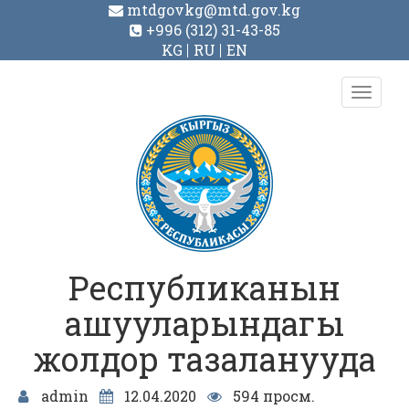
mtdgovkg@mtd.gov.kg
+996 (312) 31-43-85
KG
RU
EN
Toggl
navig
Республиканын
ашууларындагы
жолдор тазаланууда
admin
12.04.2020
594 просм.