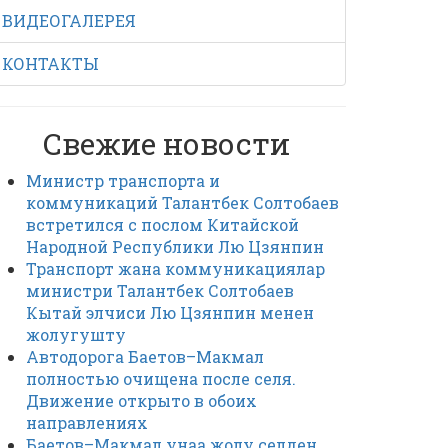
ВИДЕОГАЛЕРЕЯ
КОНТАКТЫ
Свежие новости
Министр транспорта и
коммуникаций Талантбек Солтобаев
встретился с послом Китайской
Народной Республики Лю Цзянпин
Транспорт жана коммуникациялар
министри Талантбек Солтобаев
Кытай элчиси Лю Цзянпин менен
жолугушту
Автодорога Баетов–Макмал
полностью очищена после селя.
Движение открыто в обоих
направлениях
Баетов–Макмал унаа жолу селден