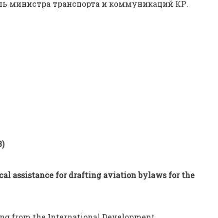
ель министра транспорта и коммуникаций КР.
3)
cal assistance for drafting aviation bylaws for the
ing from the International Development