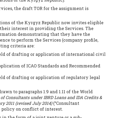
rvices, the draft TOR for the assignment is
ons of the Kyrgyz Republic now invites eligible
 their interest in providing the Services. The
ormation demonstrating that they have the
ience to perform the Services (company profile,
ting criteria are:
eld of drafting or application of international civil
e application of ICAO Standards and Recommended
eld of drafting or application of regulatory legal
drawn to paragraphs 1.9 and 1.11 of the World
 of Consultants under IBRD Loans and IDA Credits &
y 2011 (revised July 2014)
(“Consultant
 policy on conflict of interest.
in the form of a joint venture or a sub-