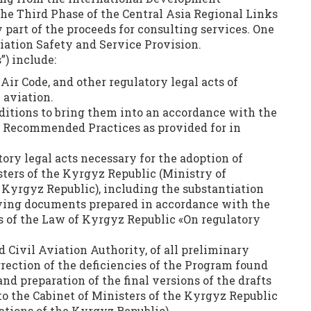
the Third Phase of the Central Asia Regional Links
 part of the proceeds for consulting services. One
viation Safety and Service Provision.
”) include:
Air Code, and other regulatory legal acts of
 aviation.
itions to bring them into an accordance with the
d Recommended Practices as provided for in
tory legal acts necessary for the adoption of
sters of the Kyrgyz Republic (Ministry of
Kyrgyz Republic), including the substantiation
ying documents prepared in accordance with the
 of the Law of Kyrgyz Republic «On regulatory
d Civil Aviation Authority, of all preliminary
rrection of the deficiencies of the Program found
nd preparation of the final versions of the drafts
to the Cabinet of Ministers of the Kyrgyz Republic
tions of the Kyrgyz Republic).