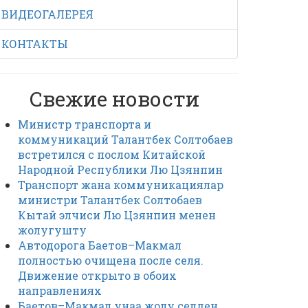
ВИДЕОГАЛЕРЕЯ
КОНТАКТЫ
Свежие новости
Министр транспорта и
коммуникаций Талантбек Солтобаев
встретился с послом Китайской
Народной Республики Лю Цзянпин
Транспорт жана коммуникациялар
министри Талантбек Солтобаев
Кытай элчиси Лю Цзянпин менен
жолугушту
Автодорога Баетов–Макмал
полностью очищена после селя.
Движение открыто в обоих
направлениях
Баетов–Макмал унаа жолу селден