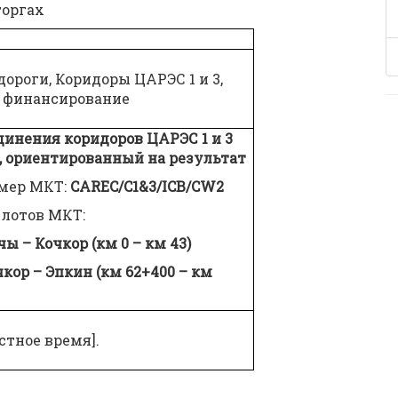
торгах
ороги, Коридоры ЦАРЭС 1 и 3,
е финансирование
динения коридоров ЦАРЭС 1 и 3
, ориентированный на результат
мер МКТ:
CAREC
/
C
1&3/
ICB
/
CW
2
лотов МКТ:
ы – Кочкор (км 0 – км 43)
ор – Эпкин (км 62+400 – км
естное время].