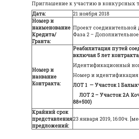
Приглашение к участию в конкурсных 
Дата
:
21 ноября 2018
Номер и
наименование
Проект соединительной д
Кредита/
Фаза 2 – Дополнительно
Гранта:
Реабилитация путей сое
включая 5 лет контракта
Идентификационный но
Номер и
Номер и идентификация 
название
Контракта:
ЛОТ 1 — Участок 1 Балыкч
ЛОТ 2 – Участок 2А Кочк
88+500)
Крайний срок
представления
23 января 2019, 16:00ч. [м
предложений: