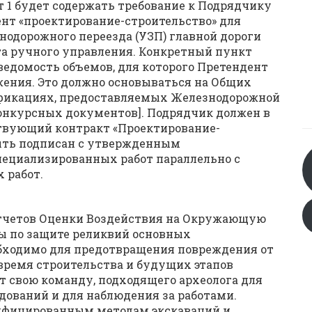
т 1 будет содержать требование к Подрядчику
нт «проектирование-строительство» для
нодорожного переезда (УЗП) главной дороги
а ручного управления. Конкретный пункт
ведомость объемов, для которого Претендент
ения. Это должно основываться на Общих
фикациях, предоставляемых Железнодорожной
конкурсных документов]. Подрядчик должен в
твующий контракт «Проектирование-
быть подписан с утвержденным
пециализированных работ параллельно с
 работ.
отчетов Оценки Воздействия на Окружающую
 по защите реликвий основных
обходимо для предотвращения повреждения от
 время строительства и будущих этапов
т свою команду, подходящего археолога для
дований и для наблюдения за работами.
дифицированным методам экскаваций и