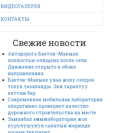
ВИДЕОГАЛЕРЕЯ
КОНТАКТЫ
Свежие новости
Автодорога Баетов–Макмал
полностью очищена после селя.
Движение открыто в обоих
направлениях
Баетов–Макмал унаа жолу селден
толук тазаланды. Эки тараптуу
каттам бар
Современная мобильная лаборатория
оперативно проверяет качество
дорожного строительства на месте
Заманбап көчмө лаборатория жол
курулушунун сапатын жеринде
ыкчам текшерет