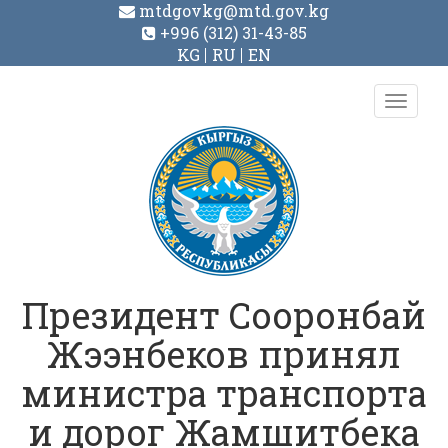
mtdgovkg@mtd.gov.kg
+996 (312) 31-43-85
KG
RU
EN
Toggl
navig
Президент Сооронбай
Жээнбеков принял
министра транспорта
и дорог Жамшитбека