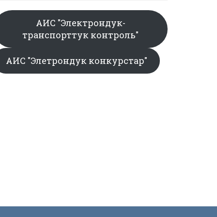
АИС "Электрондук-
транспорттук контроль"
АИС "Элетрондук конкурстар"