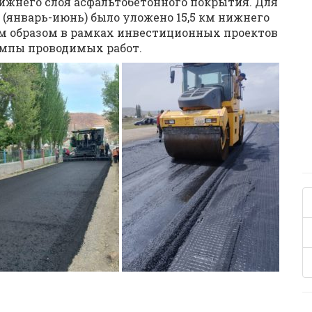
нижнего слоя асфальтобетонного покрытия. Для
од (январь-июнь) было уложено 15,5 км нижнего
им образом в рамках инвестиционных проектов
емпы проводимых работ.