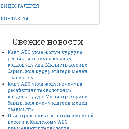
ВИДЕОГАЛЕРЕЯ
КОНТАКТЫ
Свежие новости
Кант АБЗ унаа жолун курууда
ресайклинг технологиясы
колдонулууда. Министр жерине
барып, жол куруу иштери менен
таанышты
Кант АБЗ унаа жолун курууда
ресайклинг технологиясы
колдонулууда. Министр жерине
барып, жол куруу иштери менен
таанышты
При строительстве автомобильной
дороги к Кантскому АБЗ
применяется технология