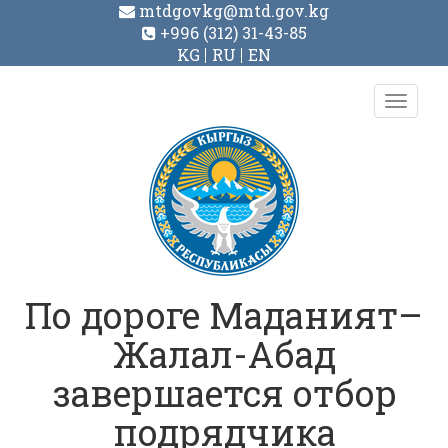
mtdgovkg@mtd.gov.kg
+996 (312) 31-43-85
KG
RU
EN
Toggl
navig
По дороге Маданият–
Жалал-Абад
завершается отбор
подрядчика