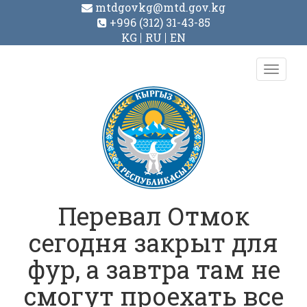
mtdgovkg@mtd.gov.kg
+996 (312) 31-43-85
KG
RU
EN
Toggl
navig
Перевал Отмок
сегодня закрыт для
фур, а завтра там не
смогут проехать все