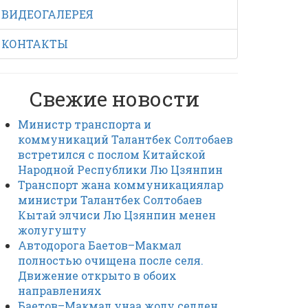
ВИДЕОГАЛЕРЕЯ
КОНТАКТЫ
Свежие новости
Министр транспорта и
коммуникаций Талантбек Солтобаев
встретился с послом Китайской
Народной Республики Лю Цзянпин
Транспорт жана коммуникациялар
министри Талантбек Солтобаев
Кытай элчиси Лю Цзянпин менен
жолугушту
Автодорога Баетов–Макмал
полностью очищена после селя.
Движение открыто в обоих
направлениях
Баетов–Макмал унаа жолу селден