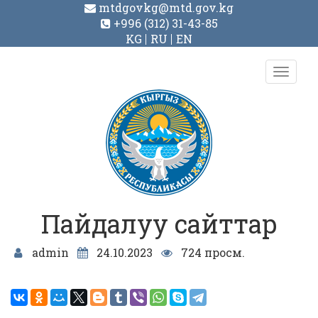
mtdgovkg@mtd.gov.kg
+996 (312) 31-43-85
KG
RU
EN
Toggl
navig
Пайдалуу сайттар
admin
24.10.2023
724 просм.