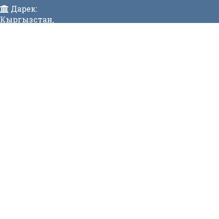
Дарек:
Кыргызстан,
Бишкек ш., Исанов көчөсү 42 Индекс:720017
Телефон:
>996 (312) 314 385 Факс:996 (312) 312811 Коомдук
кабылдама: + 996 (312) 31 49 22 Ишеним телефону:31
50 90
E-mail:
mtd@mtd.gov.kg
МЕНЮ
Вакансии
Карта сайта
Онлайн заявка
Контакты
СТАТИСТИКА