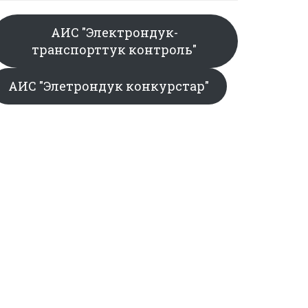
АИС "Электрондук-
транспорттук контроль"
АИС "Элетрондук конкурстар"