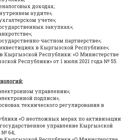
еналоговых доходах;
нутреннем аудите»;
ухгалтерском учете»;
осударственных закупках»;
нкротстве»;
осударственно-частном партнерстве»;
инвестициях в Кыргызской Республике»;
в Кыргызской Республики: «О Министерстве
кой Республики» от 1 июля 2021 года № 55.
нологий:
электронном управлении»;
электронной подписи»;
основах технического регулирования в
ублики «О неотложных мерах по активизации
 государственное управление Кыргызской
 № 64;
в Кыргызской Республики «О Министерстве