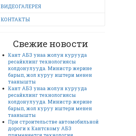
ВИДЕОГАЛЕРЕЯ
КОНТАКТЫ
Свежие новости
Кант АБЗ унаа жолун курууда
ресайклинг технологиясы
колдонулууда. Министр жерине
барып, жол куруу иштери менен
таанышты
Кант АБЗ унаа жолун курууда
ресайклинг технологиясы
колдонулууда. Министр жерине
барып, жол куруу иштери менен
таанышты
При строительстве автомобильной
дороги к Кантскому АБЗ
применяется технология