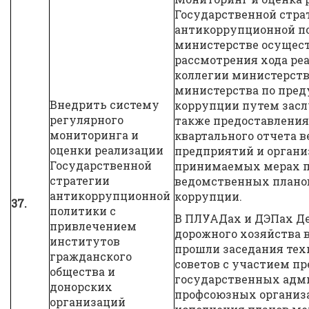
Государственной стра
антикоррупционной п
министерстве осущес
рассмотрения хода ре
коллегии министерств
министерства по пре
Внедрить систему
коррупции путем засл
регулярного
также предоставления
мониторинга и
квартального отчета 
оценки реализации
предприятий и органи
Государственной
принимаемых мерах 
стратегии
ведомственных плано
антикоррупционной
коррупции.
37.
политики с
В ПЛУАДах и ДЭПах Д
привлечением
дорожного хозяйства в
институтов
прошли заседания тех
гражданского
советов с участием п
общества и
государственных адм
донорских
профсоюзных организа
организаций