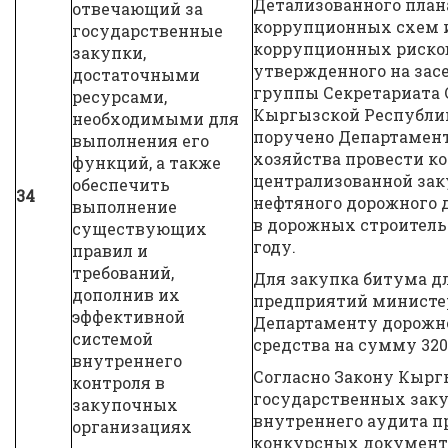
Детализованного план
отвечающий за
коррупционных схем 
государственные
коррупционных рисков
закупки,
утвержденного на зас
достаточными
группы Секретариата 
ресурсами,
Кыргызской Республики
необходимыми для
поручено Департамен
выполнения его
хозяйства провести ко
функций, а также
централизованной зак
обеспечить
34
нефтяного дорожного 
выполнение
в дорожных строитель
существующих
году.
правил и
требований,
Для закупка битума д
дополнив их
предприятий министер
эффективной
Департаменту дорожно
системой
средства на сумму 320,
внутреннего
Согласно Закону Кырг
контроля в
государственных заку
закупочных
внутреннего аудита п
организациях
конкурсных документо