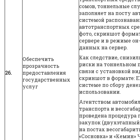
сомов, тоннельные сл
заполняет на посту а
системой распознаван
автотранспортных сре
фото, скриншот формат
сервере и в режиме он
данных на сервер.
Как следствие, снизи
Обеспечить
риски на тоннельном п
прозрачность
связи с установкой ви
26.
предоставления
скриншот в формате: 
государственных
системе по сбору ден
услуг
использовании.
Агентством автомобил
транспорта и весогаба
проведена процедура 
закупок (двухэтапный
на постах весогабарит
«Сосновка» и «Кемин» 