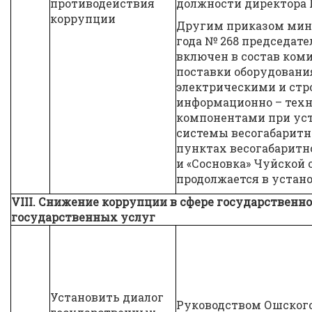
противодействия
должности директора 
коррупции
Другим приказом минис
года № 268 председате
включен в состав ком
поставки оборудования
электрическими и стр
информационно – тех
компонентами при ус
системы весогабаритн
пунктах весогабаритн
и «Сосновка» Чуйской 
продолжается в устан
VI
II
. Снижение коррупции в сфере государственн
государственных услуг
Установить диалог
Руководством Ошского