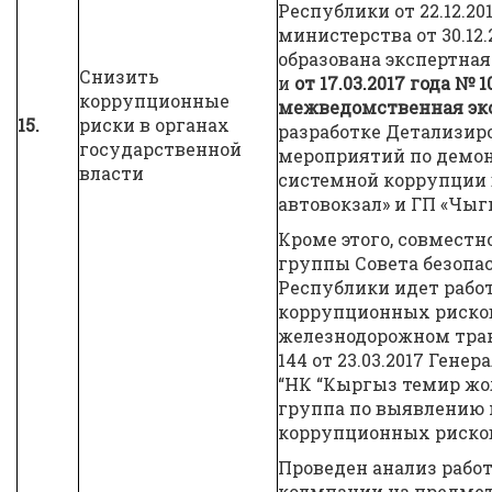
Республики от 22.12.20
министерства от 30.12.
образована экспертна
Снизить
и
от 17.03.2017 года № 
коррупционные
межведомственная экс
15.
риски в органах
разработке Детализир
государственной
мероприятий по демо
власти
системной коррупции 
автовокзал» и ГП «Чы
Кроме этого, совместн
группы Совета безопа
Республики идет работ
коррупционных рисков
железнодорожном тра
144 от 23.03.2017 Гене
“НК “Кыргыз темир жол
группа по выявлению
коррупционных рисков
Проведен анализ рабо
колмпании на предме