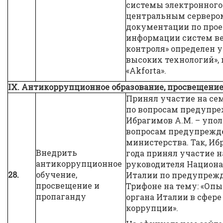
системы электронного
центральным сервером
документации по прое
информации систем ве
контроля» определен 
высоких технологий»,
«Akforta».
IX. Антикоррупционное образование, просвещение
Принял участие на се
по вопросам предупр
Ибрагимов А.М. – упо
вопросам предупрежд
министерства. Так, Ибр
Внедрить
года принял участие н
антикоррупционное
руководителя Национа
28.
обучение,
Италии по предупреж
просвещение и
Трифоне на тему: «Оп
пропаганду
органа Италии в сфер
коррупции».