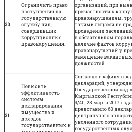
Ограничить право
организаций, при выя
поступления на
причастности к корр
государственную
правонарушениям, тру
30.
службу лиц,
такими лицами не про
совершивших
проведении заседаний
коррупционные
в обязательном поряд
правонарушения.
наличие фактов корр
правонарушений у пре
замещение вакантны
должностей.
Согласно графику пре
деклараций, утвержд
Повысить
Государственной кадр
эффективность
Кыргызской Республики 
системы
3/40, 28 марта 2017 го
декларирования
представило 60 декла
имущества и
31.
центрального аппарата
доходов
уволенного сотрудник
государственных и
государственных слу
муниципальных