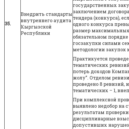
государственных заку
заключением договора
Внедрить стандарты
тендера (конкурса), е
внутреннего аудита
35.
одного конкурса пре
Кыргызской
размер максимальных
Республики
обязательном порядке
госзакупки силами се
методологии закупок 
Практикуется проведе
тематических ревизи
потерь доходов Компа
жолу”. Отделом ревиз
проведено 8 ревизий, 
тематических – 1, вне
При комплексной пров
выявлено недобор на су
результатам проверк
дисциплинарные взыс
допустивших нарушен