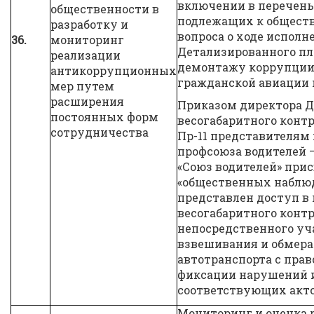
включении в перечень
общественности в
подлежащих к общес
разработку и
вопроса о ходе исполн
36.
мониторинг
Детализированного пл
реализации
демонтажу коррупции
антикоррупционных
гражданской авиации н
мер путем
расширения
Приказом директора 
постоянных форм
весогабаритного контро
сотрудничества
Пр-11 представителям
профсоюза водителей 
«Союз водителей» прис
«общественных наблюд
представлен доступ в
весогабаритного контр
непосредственного уч
взвешивания и обмера
автотранспорта с прав
фиксации нарушений и
соответствующих акто
Мониторинг и оценка 