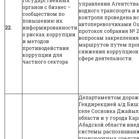
государственных
управления Агентства
органов с бизнес –
водного транспорта и 
сообществом по
контроля проведена вс
повышению их
автоперевозчиками Ош
22.
информированности
протокол собрания № 22 
о рисках коррупции
вопросам закрепления
и методов
маршрутов путем пров
противодействия
снижения коррупцион
коррупции для
сфере деятельности.
частного сектора
Департаментом дорожн
Гендирекцией а/д Биш
селе Сосновка Джайыл
области и у города Кар
Абадской области вне
системы распознаван
транспортных средств 