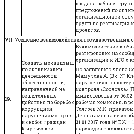
создана рабочая групп
предложений по опти
организационной стр
групп по реализации
проектов.
VII. Усиление взаимодействия государственных 
Взаимодействие и обя
реагирование на сооб
организаций и ИГО о к
Создать механизмы
по активизации
По заявлению члена С
деятельности
Мамутова А. (Вх. № Кл-34
общественности,
нарушениях на посту 
направленной на
контроля «Сосновка» (
решительные
министерства от 06.02.
19.
действия по борьбе с
рабочая комиссия, в р
коррупцией,
Толтоев М.К. приказом
нарушениями прав
Департамента весогаб
и свобод граждан
31.01.2017 года № БЖ – 
Кыргызской
переведен с должност