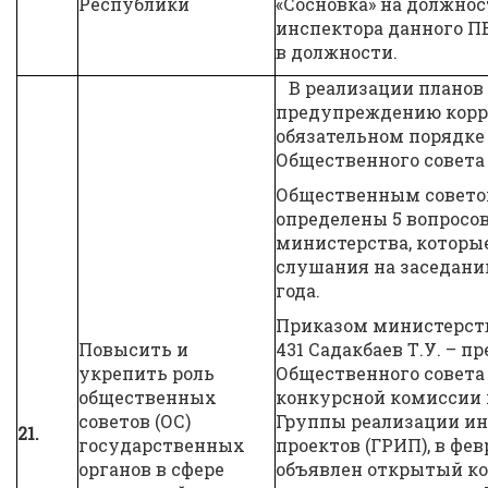
Республики
«Сосновка» на должнос
инспектора данного ПВ
в должности.
В реализации планов 
предупреждению корру
обязательном порядке
Общественного совета
Общественным совето
определены 5 вопросо
министерства, которы
слушания на заседании
года.
Приказом министерства
Повысить и
431 Садакбаев Т.У. – п
укрепить роль
Общественного совета
общественных
конкурсной комиссии 
советов (ОС)
Группы реализации и
21.
государственных
проектов (ГРИП), в фев
органов в сфере
объявлен открытый ко