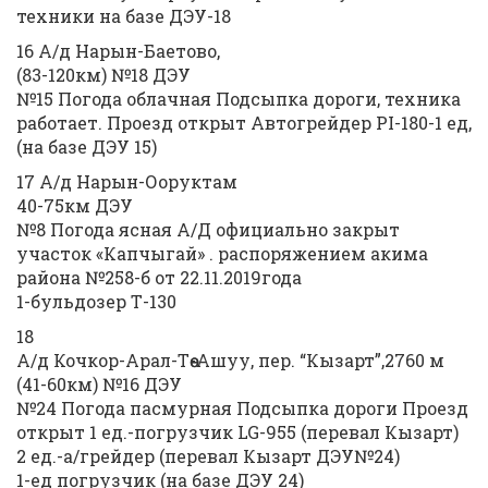
техники на базе ДЭУ-18
16 А/д Нарын-Баетово,
(83-120км) №18 ДЭУ
№15 Погода облачная Подсыпка дороги, техника
работает. Проезд открыт Автогрейдер PI-180-1 ед,
(на базе ДЭУ 15)
17 А/д Нарын-Ооруктам
40-75км ДЭУ
№8 Погода ясная А/Д официально закрыт
участок «Капчыгай» . распоряжением акима
района №258-б от 22.11.2019года
1-бульдозер Т-130
18
А/д Кочкор-Арал-Төө-Ашуу, пер. “Кызарт”,2760 м
(41-60км) №16 ДЭУ
№24 Погода пасмурная Подсыпка дороги Проезд
открыт 1 ед.-погрузчик LG-955 (перевал Кызарт)
2 ед.-а/грейдер (перевал Кызарт ДЭУ№24)
1-ед погрузчик (на базе ДЭУ 24)