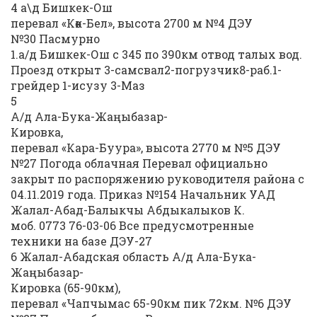
4 а\д Бишкек-Ош
перевал «Көк-Бел», высота 2700 м №4 ДЭУ
№30 Пасмурно
1.а/д Бишкек-Ош с 345 по 390км отвод талых вод.
Проезд открыт 3-самсвал2-погрузчик8-раб.1-
грейдер 1-исузу 3-Маз
5
А/д Ала-Бука-Жаңыбазар-
Кировка,
перевал «Кара-Буура», высота 2770 м №5 ДЭУ
№27 Погода облачная Перевал официально
закрыт по распоряжению руководителя района с
04.11.2019 года. Приказ №154 Начальник УАД
Жалал-Абад-Балыкчы Абдыкалыков К.
моб. 0773 76-03-06 Все предусмотренные
техники на базе ДЭУ-27
6 Жалал-Абадская область А/д Ала-Бука-
Жаңыбазар-
Кировка (65-90км),
перевал «Чапчымас 65-90км пик 72км. №6 ДЭУ