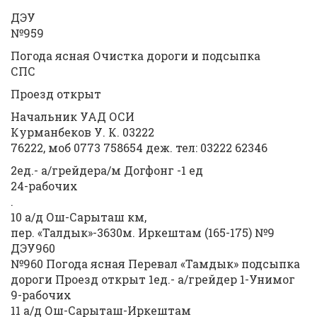
ДЭУ
№959
Погода ясная Очистка дороги и подсыпка
СПС
Проезд открыт
Начальник УАД ОСИ
Курманбеков У. К. 03222
76222, моб 0773 758654 деж. тел: 03222 62346
2ед.- а/грейдера/м Догфонг -1 ед
24-рабочих
.
10 а/д Ош-Сарыташ км,
пер. «Талдык»-3630м. Иркештам (165-175) №9
ДЭУ960
№960 Погода ясная Перевал «Тамдык» подсыпка
дороги Проезд открыт 1ед.- а/грейдер 1-Унимог
9-рабочих
11 а/д Ош-Сарыташ-Иркештам