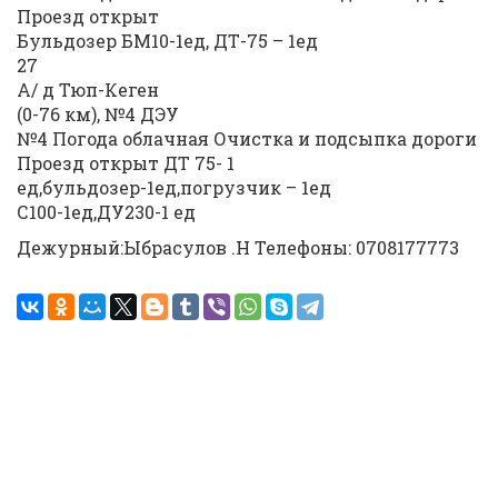
Проезд открыт
Бульдозер БМ10-1ед, ДТ-75 – 1ед
27
А/ д Тюп-Кеген
(0-76 км), №4 ДЭУ
№4 Погода облачная Очистка и подсыпка дороги
Проезд открыт ДТ 75- 1
ед,бульдозер-1ед,погрузчик – 1ед
С100-1ед,ДУ230-1 ед
Дежурный:Ыбрасулов .Н Телефоны: 0708177773