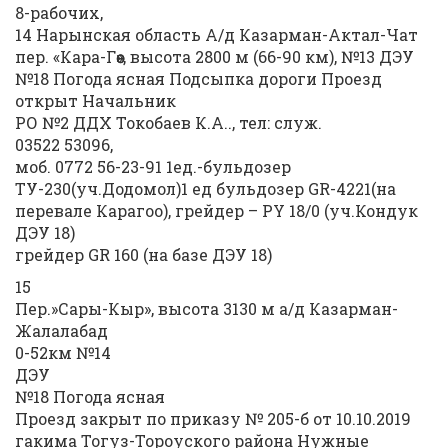
8-рабочих,
14 Нарынская область А/д Казарман-Актал-Чат
пер. «Кара-Гөө», высота 2800 м (66-90 км), №13 ДЭУ
№18 Погода ясная Подсыпка дороги Проезд
открыт Начальник
РО №2 ДДХ Токобаев К.А.., тел: служ.
03522 53096,
моб. 0772 56-23-91 1ед.-бульдозер
ТУ-230(уч.Додомол)1 ед бульдозер GR-4221(на
перевале Карагоо), грейдер – РY 18/0 (уч.Кондук
ДЭУ 18)
грейдер GR 160 (на базе ДЭУ 18)
15
Пер.»Сары-Кыр», высота 3130 м а/д Казарман-
Жалалабад
0-52км №14
ДЭУ
№18 Погода ясная
Проезд закрыт по приказу № 205-б от 10.10.2019
гакима Тогуз-Тороуского района Нужные