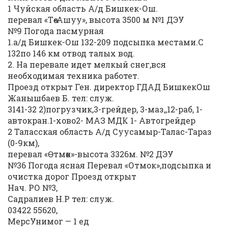
1 Чуйская область А/д Бишкек-Ош.
перевал «Төө-Ашуу», высота 3500 м №1 ДЭУ
№9 Погода пасмурная
1.а/д Бишкек-Ош 132-209 подсыпка местами.С
132по 146 км отвод талых вод.
2. На перевале идет мелкый снег,вся
необходимая техника работет.
Проезд открыт Ген. директор ГДАД БишкекОш
Жанышбаев Б. тел: служ.
3141-32 2)погрузчик,3-грейдер, 3-маз,,12-раб, 1-
автокран.1-хово2- МАЗ МДК 1- Автогрейдер
2 Таласская область А/д Суусамыр-Талас-Тараз
(0-9км),
перевал «Өтмөк»-высота 3326м. №2 ДЭУ
№36 Погода ясная Перевал «Отмок»,подсыпка и
очистка дорог Проезд открыт
Нач. РО №3,
Садралиев Н.Р тел: служ.
03422 55620,
МерсУнимог — 1 ед