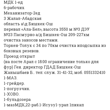
МДК 1-ед
6-рабочих
Механизатор-2ед
3 Жалал-Абадская
область а\д Бишкек-Ош
перевал «Ала-Бел», высота 3550 м №3 ДЭУ
№23 Пасмурно а/д Бишкек-Ош 209-227км
очистка заносов местами.
Торкен-Толук с 34 по 70км очистка иподсыпка из
боковых резевов.
Проезд открыт
(на посте Арал с 18:00 ограничение только для
фур) Ген. директор ГДАД Бишкек-Ош
Жанышбаев Б.. тел: служ. 31-41-32, моб. 0551332410
1-МАЗ.
1-грейдер.
1-погрузчик.
1-ХОВО.
1-бульдозера
1-мазМДК,22-раб.1-Исузу1-урал 1пикап