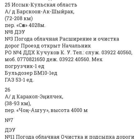
25 Иссык-Кульская область
А/ д Барскоон-Ак-Шыйрак,
(72-208 км)
пер. «Сөөк» 4028м.
№8 ДЭУ
№3 Погода облачная Расширение и очистка
дорог Проезд открыт Начальник
РО №4 ДДХ Кучуков К. У. Тел.: служ. 03922 40560,
моб. 0770821650 деж. 03922 40560. Мех
погрузчик-1 ед
Бульдозер БМ10-1ед
ГАЗ 53-1 ед.
26
А/ д Каракол-Эңилчек,
(38-93 км),
пер. «Чоң-Ашуу», высота 4000 м
№7
ДЭУ
№11 Погода облачная Очистка и подсыпка дороги