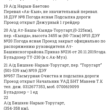
19 А/д Нарын-Баетово
Перевал «Ак-Кыя», не значительный перевал.
18 ДЭУ №8 Погода ясная Подсыпка дороги
Проезд открыт Дежурный 1 грейдер
20 А/д Ат-Башы-Кында-Торугарт,(0-225км),
пер. «Кында», высота 3455 м (60-71км) №15 ДЭУ
№20 Погода ясная Проезд закрыт официально по
распоряжению руководителя Ат-
Башинскогорайона.Приказ №216 от 20.11.2019года.
Бульдозер TY-230 (в с.Ак-Муз).
21 А/д Бишкек-Нарын-Торугарт, пер. “Торугарт”
(501-539 км) №19 ДЭУ
№957 Пасмурная Очистка и подсыпка дороги
Проезд открыт Начальник УАД БНТ Макеев Т.К
тел. деж. 0312677353, моб. 0700619099
Бульдозер – 1 ед
22
А/д Бишкек-Нарын-Торугарт,
(354-358 км),