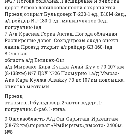
№27 Погода облачная .Расширение и очистка
дорог.Угроза лавиноопасности сохраняется.
Проезд открыт Бульдозер: Т-230-1 ед., Б10М-2ед.,
а/грейдер RU-180-1 ед., манипулятор-1ед.,
погрузчик-1ед
7 А/д Красная Горка-Акташ Погода облачная
Расширение дорог. Сохр,угрозы схода снежн
лавин Проезд открыт а/грейдер GR-160-1ед.
8 Ошская
область а/д Бишкек-Ош
а/д Мырзаке-Кара-Кулжа-Алай-Куу с 70-107 км
(8-138км) №7 ДЭУ №26 Пасмурно 1.а/д Мырза-
Аке-Кара-Кулжа-Алайку 70 по 107км подсыпка,
очистка местами
Проезд
открыто. ,1-бульдозер, 2-автогредер-, 1-
погрузчик, 6-раб, 1-нива.
9 Ошскаобласть А/д Ош-Сарыташ-Иркештам
(58-72 км),перевал «Чыйырчык»,высота- 2406м.
№8