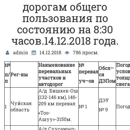
дорогам общего
пользования по
состоянию на 8:30
часов.14.12.2018 года.
admin
14.12.2018
786 просм.
Наименование
Пого
№
№
Обсл
—
перевальных
услов
перевал
п/
Рег
-ны
ся
участков и
толщ
п
уч
—
ов
ДЭПом
автодорог
снега
А/д Бишкек-Ош
(132-146 км), 146-
ДЭУ
Чуйская
209 км перевал
1
№ 1
Погод
область
№ 9
«Тоо-
Ашуу»-3150м.
А/д Суусамыр-