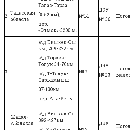
Талас-Тараз
ДЭУ
Таласская
(0-52 км),
2
№14
Пого
область
№ 36
пер.
«Отмок»-3200 м.
а\д Бишкек-Ош
км , 209-222км.
а\д Торкен-
Толук 34-70км
ДЭУ
Пого
3
№ 2
а/д Т-Толук-
№ 23
мало
Сарыкамыш
87-130км
пер. Ала-Бель
а\д Бишкек-Ош
Жалал-
392-427км
Абадская
ДЭУ
Пого
а/дУч-Терек-
№ 3