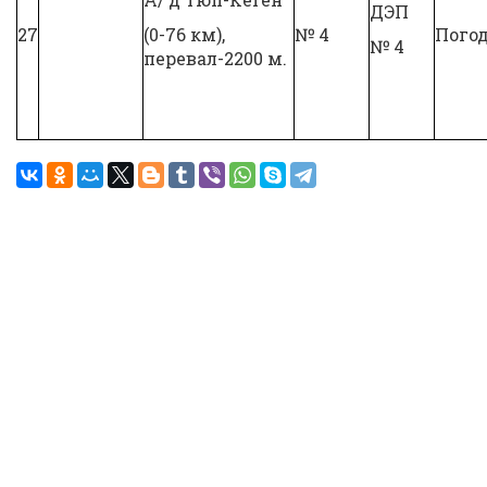
ДЭП
27
(0-76 км),
№ 4
Погод
№ 4
перевал-2200 м.