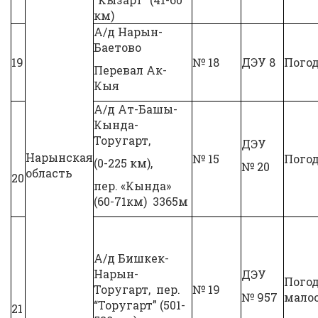
км)
А/д Нарын-
Баетово
19
№ 18
ДЭУ 8
Пого
Перевал Ак-
Кыя
А/д Ат-Башы-
Кында-
Торугарт,
ДЭУ
Нарынская
№ 15
Пого
(0-225 км),
№ 20
область
20
пер. «Кында»
(60-71км) 3365м
А/д Бишкек-
Нарын-
ДЭУ
Пого
Торугарт, пер.
№ 19
№ 957
мало
“Торугарт” (501-
21