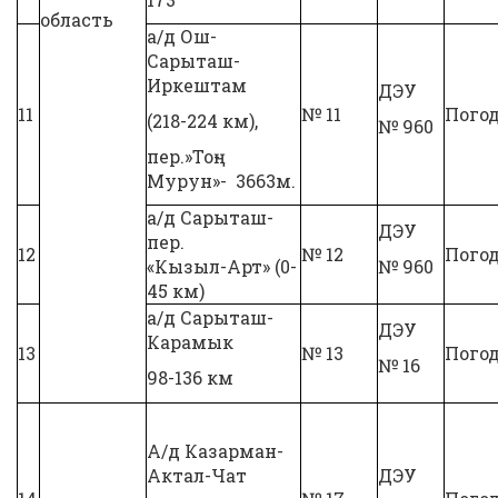
область
а/д Ош-
Сарыташ-
Иркештам
ДЭУ
11
№ 11
Погод
(218-224 км),
№ 960
пер.»Тоң-
Мурун»- 3663м.
а/д Сарыташ-
ДЭУ
пер.
12
№ 12
Погод
«Кызыл-Арт» (0-
№ 960
45 км)
а/д Сарыташ-
ДЭУ
Карамык
13
№ 13
Погод
№ 16
98-136 км
А/д Казарман-
Актал-Чат
ДЭУ