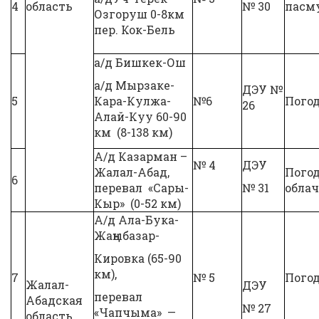
4
область
№ 30
пасм
Озгоруш 0-8км
пер. Кок-Бель
а/д Бишкек-Ош
а/д Мырзаке-
ДЭУ №
5
Кара-Кулжа-
№6
Пого
26
Алай-Куу 60-90
км (8-138 км)
А/д Казарман –
№ 4
ДЭУ
Жалал-Абад,
Пого
6
перевал «Сары-
№ 31
обла
Кыр» (0-52 км)
А/д Ала-Бука-
Жаңыбазар-
Кировка (65-90
км),
7
№ 5
Погод
Жалал-
ДЭУ
перевал
Абадская
№ 27
«Чапчыма» —
область