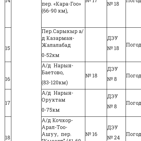
14
№ 17
Пого
пер. «Кара-Гоо»
№ 18
(66-90 км),
Пер.Сарыкыр а/
д Казарман-
ДЭУ
Пого
Жалалабад
15
№ 18
0-52км
А/д Нарын-
ДЭУ
Баетово,
№ 18
Пого
16
№ 8
(83-120км)
А/д Нарын-
ДЭУ
Оруктам
17
Пого
№ 8
0-75км
А/д Кочкор-
Арал-Тоо-
ДЭУ
Ашуу, пер.
№ 16
Пого
18
№ 24
“Кызарт” (41-60