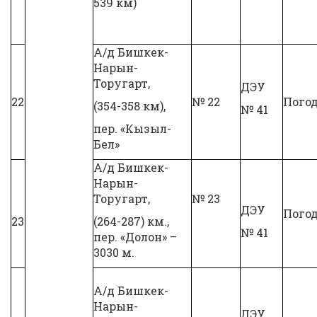
539 км)
А/д Бишкек-
Нарын-
Торугарт,
ДЭУ
22
№ 22
Пого
(354-358 км),
№ 41
пер. «Кызыл-
Бел»
А/д Бишкек-
Нарын-
Торугарт,
№ 23
ДЭУ
Пого
23
(264-287) км.,
№ 41
пер. «Долон» –
3030 м.
А/д Бишкек-
Нарын-
ДЭУ