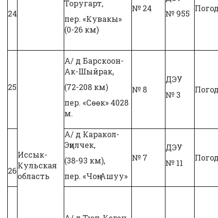
Торугарт,
№ 24
Пого
24
№ 955
пер. «Кувакы»
(0-26 км)
А/ д Барскоон-
Ак-Шыйрак,
ДЭУ
25
(72-208 км)
№ 8
Погод
№ 3
пер. «Сөөк» 4028
м.
А/ д Каракол-
Эңилчек,
ДЭУ
Иссык-
№ 7
Погод
(38-93 км),
№ 11
Кульская
26
область
пер. «Чоң-Ашуу»
А/ д Тюп-Кеген