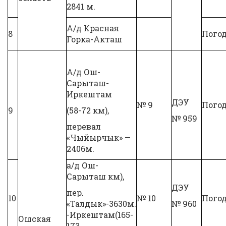
2841 м.
А/д Красная
8
Погод
Горка-Акташ
А/д Ош-
Сарыташ-
Иркештам
ДЭУ
№ 9
Погод
9
(58-72 км),
№ 959
перевал
«Чыйырчык» —
2406м.
а/д Ош-
Сарыташ км),
ДЭУ
пер.
10
№ 10
Погод
«Талдык»-3630м.
№ 960
-Иркештам(165-
Ошская
173