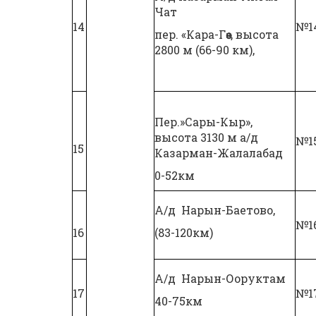
Чат
14
№1
пер. «Кара-Гөө», высота
2800 м (66-90 км),
Пер.»Сары-Кыр»,
высота 3130 м а/д
№1
15
Казарман-Жалалабад
0-52км
А/д Нарын-Баетово,
№1
16
(83-120км)
А/д Нарын-Ооруктам
17
№1
40-75км