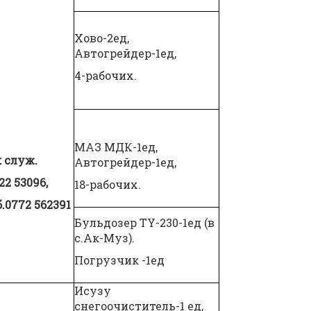
Хово-2ед,
Автогрейдер-1ед,
4-рабочих.
МАЗ МДК-1ед,
: служ.
Автогрейдер-1ед,
22 53096,
18-рабочих.
.
0772 562391
Бульдозер TY-230-1ед (в
с.Ак-Муз).
Погрузчик -1ед
Исузу
снегоочиститель-1 ед,