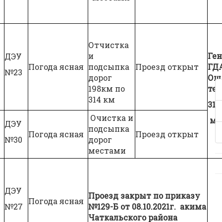
Отчистка
и
Ген
ДЭУ
Погода ясная
подсыпка
Проезд открыт
ГД
№23
дорог
О
198км по
тел
314 км
31-
Очистка и
мо
ДЭУ
подсыпка
Погода ясная
Проезд открыт
№30
дорог
местами
ДЭУ
Проезд закрыт по приказу
Погода ясная
№27
№129-Б от 08.10.2021г. акима
Чаткальского района