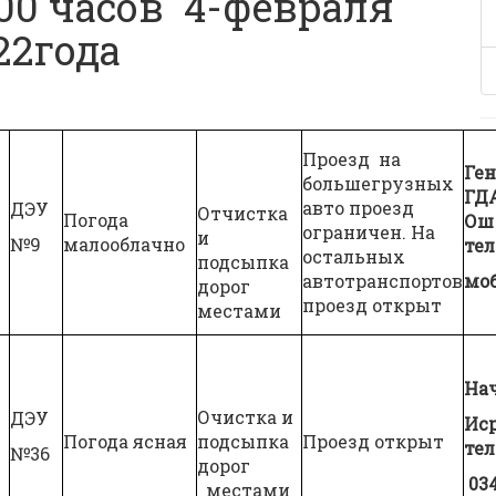
00 часов 4-февраля
22года
Проезд на
Ген
большегрузных
ГД
авто проезд
ДЭУ
Отчистка
Погода
О
ограничен. На
и
№9
малооблачно
тел
остальных
подсыпка
автотранспортов
мо
дорог
проезд открыт
местами
На
Очистка и
ДЭУ
Ис
Погода ясная
подсыпка
Проезд открыт
тел
№36
дорог
034
местами