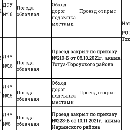
Обход
ДЭУ
Погода
4
дорог
Проезд открыт
№18
облачная
подсыпка
На
местами
РО
Ток
Проезд закрыт по приказу
ДЭУ
5
№210-Б от 06.10.2021г. акима
Погода
Тогуз-Тороуского района
№18
облачная
Обход
ДЭУ
дорог
6
Погода
Проезд открыт
№15
подсыпка
облачная
местами
Проезд закрыт по приказу
ДЭУ
Погода
7
№223-Б от 10.11.2021г. акима
№8
облачная
Нарынского района