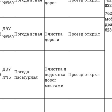
№960
дорог
032
762
мо
деж
ДЭУ
623
2
Погода ясная
Очистка
Проезд открыт
№960
дороги
Очистка и
ДЭУ
Погода
3
подсыпка
Проезд открыт
№16
пасмурная
дорог
местами