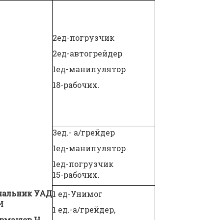
2ед-погрузчик
2ед-автогрейдер
1ед-манипулятор
18-рабочих.
3ед.- а/грейдер
1ед-манипулятор
1ед-погрузчик
15-рабочих.
чальник УАД
1 ед-Унимог
И
1 ед.-а/грейдер,
рмашов.Н