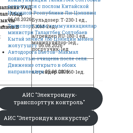
встретился с послом Китайской
чальник УАД
Народной Республики Лю Цзянпин
лал-Абад-
06.08.2026
Бульдозер: Т-230-1 ед.,
лыкчы
Транспорт жана коммуникациялар
Б10М-2ед.,
алиев.Б
министри Талантбек Солтобаев
а/грейдер RU-180-1 ед.,
:
Кытай элчиси Лю Цзянпин менен
манипулятор-1ед.,
жолугушту
06.08.2026
погрузчик-1ед
Автодорога Баетов–Макмал
полностью очищена после селя.
Движение открыто в обоих
направлениях
05.08.2026
а/грейдер GR-160-1ед.
АИС "Электрондук-
1ед-манипулятор,
транспорттук контроль"
4ед-миханизатор
9-рабочих.
АИС "Элетрондук конкурстар"