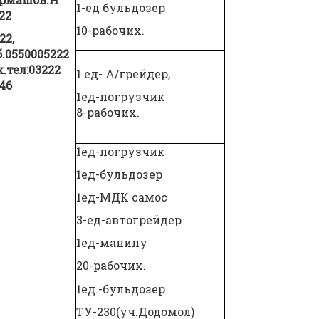
1-ед бульдозер
22
10-рабочих.
22,
б
.0550005222
.тел:03222
1 ед- А/грейдер,
46
1ед-погрузчик
8-рабочих.
1ед-погрузчик
1ед-бульдозер
1ед-МДК самос
3-ед-автогрейдер
1ед-манипу
20-рабочих.
1ед.-бульдозер
ТУ-230(уч.Додомол)