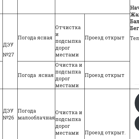
На
Жа
Ба
Отчистка
Бег
и
Погода ясная
Проезд открыт
Тел
подсыпка
ДЭУ
дорог
№27
местами
Очистка и
подсыпка
Погода ясная
Проезд открыт
дорог
местами
ДЭУ
Погода
Очистка и
№26
малооблачная
подсыпка
дорог
Проезд открыт.
местами