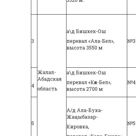
а\д Бишкек-Ош
3
перевал «Ала-Бел»,
№3
высота 3550 м
Жалал-
а\д Бишкек-Ош
Абадская
перевал «Көк-Бел»,
№4
4
область
высота 2700 м
А/д Ала-Бука-
Жаңыбазар-
5
№5
Кировка,