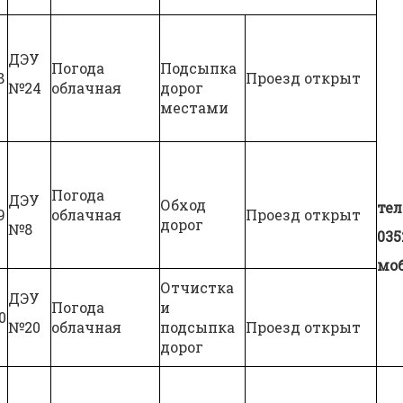
ДЭУ
Погода
Подсыпка
8
Проезд открыт
№24
облачная
дорог
местами
Погода
ДЭУ
Обход
тел
9
облачная
Проезд открыт
дорог
№8
035
моб
Отчистка
ДЭУ
Погода
и
0
№20
облачная
подсыпка
Проезд открыт
дорог