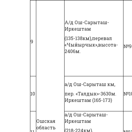
А/д Ош-Сарыташ-
Иркештам
(135-138км),перевал
9
«Чыйырчык»,высота-
№9
2406м.
а/д Ош-Сарыташ км,
10
пер. «Талдык»-3630м.
№1
Иркештам (165-173)
а/д Ош-Сарыташ-
Ошская
Иркештам
область
(218-224км),
11
№1