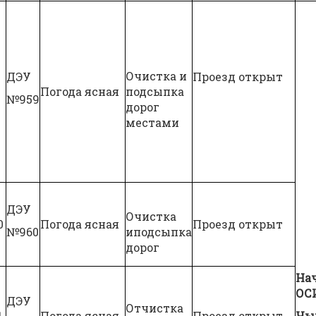
Очистка и
ДЭУ
Проезд открыт
Погода ясная
подсыпка
№959
дорог
местами
ДЭУ
Очистка
0
Погода ясная
Проезд открыт
№960
иподсыпка
дорог
На
ОС
ДЭУ
Отчистка
1
Погода ясная
Проезд открыт
Чы