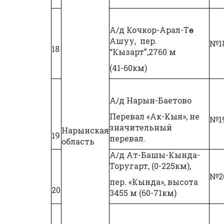
А/д Кочкор-Арал-Төө-
Ашуу, пер.
№1
18
“Кызарт”,2760 м
(41-60км)
А/д Нарын-Баетово
Перевал «Ак-Кыя», не
№1
значительный
Нарынская
19
перевал.
область
А/д Ат-Башы-Кында-
Торугарт, (0-225км),
№2
пер. «Кында», высота
20
3455 м (60-71км)