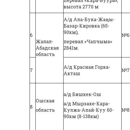
перевал «Кара-Буура»,
высота 2770 м
А/д Ала-Бука-Жаңы-
Базар-Кировка (65-
90км),
6
№6
Жалал-
перевал «Чапчыма»
Абадская
2841м.
область
А/д Красная Горка-
7
№7
Акташ
а/д Бишкек-Ош
Ошская
а/д Мырзаке-Кара-
8
область
Кулжа-Алай-Куу 60-
№8
90км (8-138км)