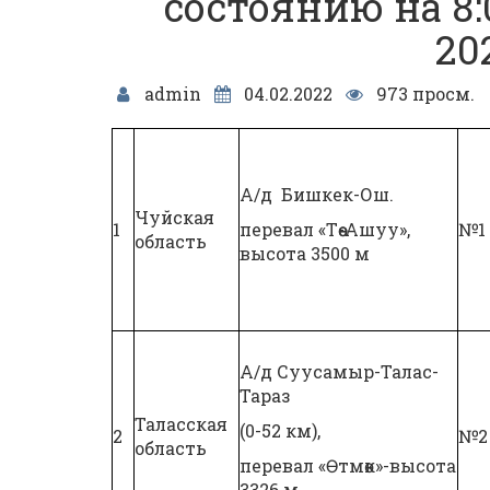
состоянию на 8:
20
admin
04.02.2022
973 просм.
А/д Бишкек-Ош.
Чуйская
1
перевал «Төө-Ашуу»,
№1
область
высота 3500 м
А/д Суусамыр-Талас-
Тараз
Таласская
(0-52 км),
2
№2
область
перевал «Өтмөк»-высота
3326 м.