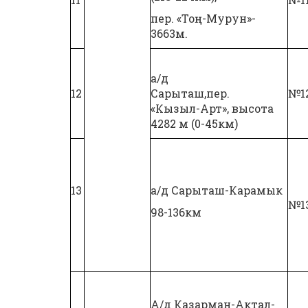
пер. «Тоң-Мурун»-
3663м.
а/д
12
Сарыташ,пер.
№1
«Кызыл-Арт», высота
4282 м (0-45км)
13
а/д Сарыташ-Карамык
№1
98-136км
А/д Казарман-Актал-