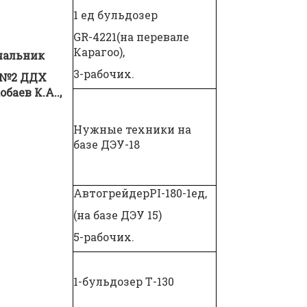
1 ед бульдозер
GR-4221(на перевале
Карагоо),
чальник
3-рабочих.
 №2 ДДХ
обаев К.А.
.,
Нужные техники на
базе ДЭУ-18
АвтогрейдерPI-180-1ед,
(на базе ДЭУ 15)
5-рабочих.
1-бульдозер Т-130