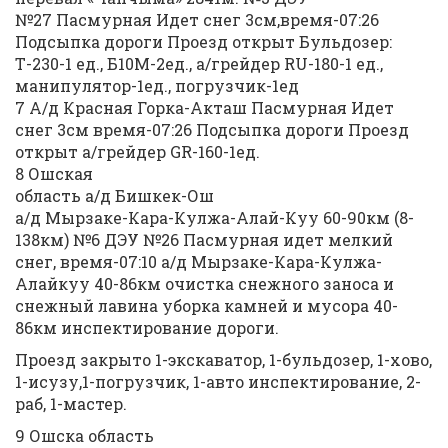
№27 Пасмурная Идет снег 3см,время-07:26
Подсыпка дороги Проезд открыт Бульдозер:
Т-230-1 ед., Б10М-2ед., а/грейдер RU-180-1 ед.,
манипулятор-1ед., погрузчик-1ед
7 А/д Красная Горка-Акташ Пасмурная Идет
снег 3см время-07:26 Подсыпка дороги Проезд
открыт а/грейдер GR-160-1ед.
8 Ошская
область а/д Бишкек-Ош
а/д Мырзаке-Кара-Кулжа-Алай-Куу 60-90км (8-
138км) №6 ДЭУ №26 Пасмурная идет мелкий
снег, время-07:10 а/д Мырзаке-Кара-Кулжа-
Алайкуу 40-86км очистка снежного заноса и
снежный лавина уборка камней и мусора 40-
86км инспектирование дороги.
Проезд закрыто 1-экскаватор, 1-бульдозер, 1-хово,
1-исузу,1-погрузчик, 1-авто инспектирование, 2-
раб, 1-мастер.
9 Ошска область