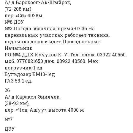
А/ д Барскоон-Ак-Шыйрак,
(72-208 км)
пер. «Сөөк» 4028м.
№8 ДЭУ
№3 Погода облачная, время-07:36 На
перевальных участках работает техника,
подсыпка дороги идет Проезд открыт
Начальник
РО №4 ДДХ Кучуков К. У. Тел.: служ. 03922 40560,
моб. 0770821650 деж. 03922 40560. Мех
погрузчик-1 ед
Бульдозер БМ10-1ед
ГАЗ 53-1 ед.
26
А/ д Каракол-Эңилчек,
(38-93 км),
пер. «Чоң-Ашуу», высота 4000 м
№7
ДЭУ