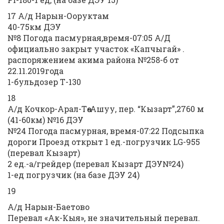
17 А/д Нарын-Ооруктам
40-75км ДЭУ
№8 Погода пасмурная,время-07:05 А/Д
официально закрыт участок «Капчыгай» .
распоряжением акима района №258-б от
22.11.2019года
1-бульдозер Т-130
18
А/д Кочкор-Арал-Төө-Ашуу, пер. “Кызарт”,2760 м
(41-60км) №16 ДЭУ
№24 Погода пасмурная, время-07:22 Подсыпка
дороги Проезд открыт 1 ед.-погрузчик LG-955
(перевал Кызарт)
2 ед.-а/грейдер (перевал Кызарт ДЭУ№24)
1-ед погрузчик (на базе ДЭУ 24)
19
А/д Нарын-Баетово
Перевал «Ак-Кыя», не значительный перевал.