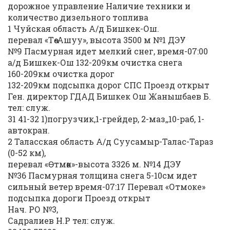
дорожное управление Наличие техники и
количество дизельного топлива
1 Чуйская область А/д Бишкек-Ош.
перевал «Төө-Ашуу», высота 3500 м №1 ДЭУ
№9 Пасмурная идет мелкий снег, время-07:00
а/д Бишкек-Ош 132-209км очистка снега
160-209км очистка дорог
132-209км подсыпка дорог СПС Проезд открыт
Ген. директор ГДАД Бишкек Ош Жанышбаев Б.
тел: служ.
31 41-32 1)погрузчик,1-грейдер, 2-маз,,10-раб, 1-
автокран.
2 Таласская область А/д Суусамыр-Талас-Тараз
(0-52 км),
перевал «Өтмөк»-высота 3326 м. №14 ДЭУ
№36 Пасмурная толщина снега 5-10см идет
сильный ветер время-07:17 Перевал «Отмоке»
подсыпка дороги Проезд открыт
Нач. РО №3,
Садралиев Н.Р тел: служ.