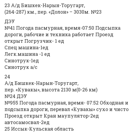
23 А/д Бишкек-Нарын-Торугарт,
(264-287) км., пер. «Долон» – 3030м. №23
ДЭУ
№41 Погода пасмурная, время-07:50 Подсыпка
дороги, рабочие и техника работает Проезд
открыт Погрузчик- 1 ед
Спец машина-1ед
Легк.машина -1 ед
Синотрук-1ед
Синотрук а/с
24
А/д Бишкек-Нарын-Торугарт,
пер. «Кувакы», высота 2130 м(0-26 км)
№24 ДЭУ
№955 Погода пасмурная, время- 07:52 Обходная и
подсыпка дороги, перевал «Кувакы» сухо и чисто
Проезд открыт Кран маупулятор-2ед
автосамосвал-2ед
25 Иссык-Кульская область