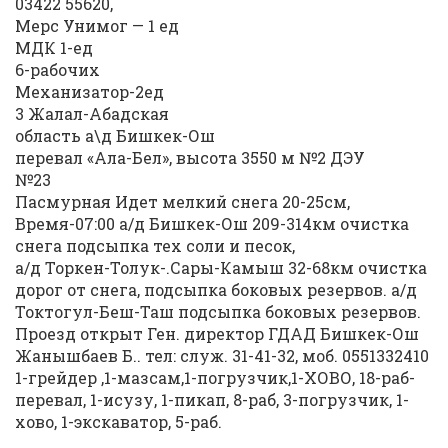
03422 55620,
Мерс Унимог — 1 ед
МДК 1-ед
6-рабочих
Механизатор-2ед
3 Жалал-Абадская
область а\д Бишкек-Ош
перевал «Ала-Бел», высота 3550 м №2 ДЭУ
№23
Пасмурная Идет мелкий снега 20-25см,
Время-07:00 а/д Бишкек-Ош 209-314км очистка
снега подсыпка тех соли и песок,
а/д Торкен-Толук-.Сары-Камыш 32-68км очистка
дорог от снега, подсыпка боковых резервов. а/д
Токтогул-Беш-Таш подсыпка боковых резервов.
Проезд открыт Ген. директор ГДАД Бишкек-Ош
Жанышбаев Б.. тел: служ. 31-41-32, моб. 0551332410
1-грейдер ,1-мазсам,1-погрузчик,1-ХОВО, 18-раб-
перевал, 1-исузу, 1-пикап, 8-раб, 3-погрузчик, 1-
хово, 1-экскаватор, 5-раб.