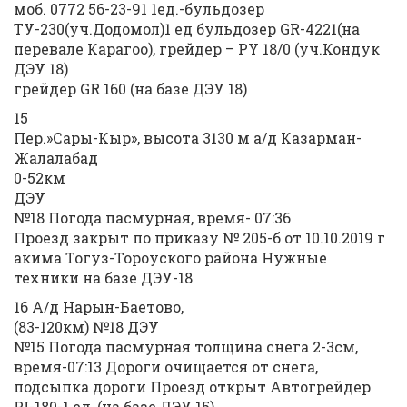
моб. 0772 56-23-91 1ед.-бульдозер
ТУ-230(уч.Додомол)1 ед бульдозер GR-4221(на
перевале Карагоо), грейдер – РY 18/0 (уч.Кондук
ДЭУ 18)
грейдер GR 160 (на базе ДЭУ 18)
15
Пер.»Сары-Кыр», высота 3130 м а/д Казарман-
Жалалабад
0-52км
ДЭУ
№18 Погода пасмурная, время- 07:36
Проезд закрыт по приказу № 205-б от 10.10.2019 г
акима Тогуз-Тороуского района Нужные
техники на базе ДЭУ-18
16 А/д Нарын-Баетово,
(83-120км) №18 ДЭУ
№15 Погода пасмурная толщина снега 2-3см,
время-07:13 Дороги очищается от снега,
подсыпка дороги Проезд открыт Автогрейдер
PI-180-1 ед, (на базе ДЭУ 15)