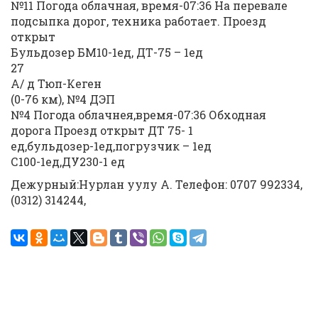
№11 Погода облачная, время-07:36 На перевале
подсыпка дорог, техника работает. Проезд
открыт
Бульдозер БМ10-1ед, ДТ-75 – 1ед
27
А/ д Тюп-Кеген
(0-76 км), №4 ДЭП
№4 Погода облачнея,время-07:36 Обходная
дорога Проезд открыт ДТ 75- 1
ед,бульдозер-1ед,погрузчик – 1ед
С100-1ед,ДУ230-1 ед
Дежурный:Нурлан уулу А. Телефон: 0707 992334,
(0312) 314244,