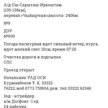
А/д Ош-Сарыташ-Иркештам
(135-138км),
перевал «Чыйырчык»,высота- 2406м.
№9
ДЭУ
№959
Погода пасмурная идет сильный ветер, пурга,
идет мелкий снег 10см, время-07:20
Очистка дороги и подсыпка
СПС
Проезд открыт
Начальник УАД ОСИ
Курманбеков У. К. 03222
76222, моб 0773 758654 деж. тел: 03222 62346
2ед.- а/грейдер
а/м Догфонг -1 ед
24-рабочих.