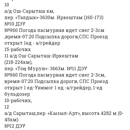
10
а/д Ош-Сарыташ км,
пер. «Талдык»-3630м. Иркештам (165-173)
№10 ДЭУ
№960 Погода пасмурная идет снег 2-3см
,время-07:20 Подсыпка дороги,СПС Проезд
открыт 1ед.- а/грейдер
15-рабочих
11 а/д Ош-Сарыташ-Иркештам
(218-224км),
пер. «Тоң-Мурун»- 3663м. №11 ДЭУ
№960 Погода пасмурная идет снег 2-3см,
время-07:20 Подсыпка дороги, СПС Проезд
открыт 1 ед-Унимог 1 ед.-а/грейдер, 1-ед
бульдозер
10-рабочих,
12
а/д Сарыташ,пер. «Кызыл-Арт», высота 4282 м (0-
45км)
№12 ДЭУ