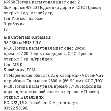
№960 Погода пасмурная идет снег 2-
3см,время-07:20 Подсыпка дороги, СПС Проезд
открыт 1 ед- А/грейдер,
1ед Унимог на базе
9-рабочих
13
а/д Сарыташ-Карамык
98-136км №13 ДЭУ
№16 Погода пасмурная идет снег 20см,
время-07:20 Подсыпка дороги, СПС Проезд
открыт 3 ед.-а/грейдер,
1ед. МДК
5-рабочих, ГСМ
14 Нарынская область А/д Казарман-Актал-Чат
пер. «Кара-Гөө», высота 2800 м (66-90 км), №17 ДЭУ
№18 Погода пасмурная, время-07-36 Подсыпка
дороги, техника работает на перевале Проезд
открыт Начальник
РО №2 ДДХ Токобаев К.А.., тел: служ.
03522 53096,