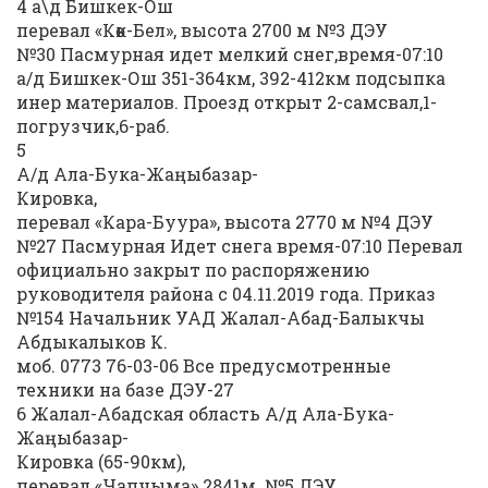
4 а\д Бишкек-Ош
перевал «Көк-Бел», высота 2700 м №3 ДЭУ
№30 Пасмурная идет мелкий снег,время-07:10
а/д Бишкек-Ош 351-364км, 392-412км подсыпка
инер материалов. Проезд открыт 2-самсвал,1-
погрузчик,6-раб.
5
А/д Ала-Бука-Жаңыбазар-
Кировка,
перевал «Кара-Буура», высота 2770 м №4 ДЭУ
№27 Пасмурная Идет снега время-07:10 Перевал
официально закрыт по распоряжению
руководителя района с 04.11.2019 года. Приказ
№154 Начальник УАД Жалал-Абад-Балыкчы
Абдыкалыков К.
моб. 0773 76-03-06 Все предусмотренные
техники на базе ДЭУ-27
6 Жалал-Абадская область А/д Ала-Бука-
Жаңыбазар-
Кировка (65-90км),
перевал «Чапчыма» 2841м. №5 ДЭУ