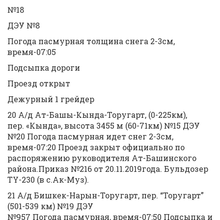
№18
ДЭУ №8
Погода пасмурная толщина снега 2-3см,
время-07:05
Подсыпка дороги
Проезд открыт
Дежурный 1 грейдер
20 А/д Ат-Башы-Кында-Торугарт, (0-225км),
пер. «Кында», высота 3455 м (60-71км) №15 ДЭУ
№20 Погода пасмурная идет снег 2-3см,
время-07:20 Проезд закрыт официально по
распоряжению руководителя Ат-Башинского
района.Приказ №216 от 20.11.2019года. Бульдозер
TY-230 (в с.Ак-Муз).
21 А/д Бишкек-Нарын-Торугарт, пер. “Торугарт”
(501-539 км) №19 ДЭУ
№957 Погода пасмурная, время-07:50 Подсыпка и