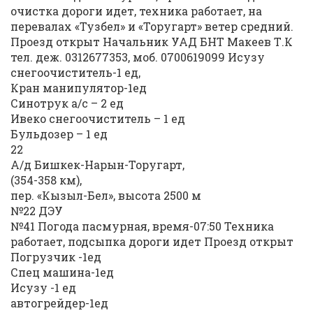
очистка дороги идет, техника работает, на
перевалах «Тузбел» и «Торугарт» ветер средний.
Проезд открыт Начальник УАД БНТ Макеев Т.К
тел. деж. 0312677353, моб. 0700619099 Исузу
снегоочиститель-1 ед,
Кран манипулятор-1ед
Синотрук а/с – 2 ед
Ивеко снегоочиститель – 1 ед
Бульдозер – 1 ед
22
А/д Бишкек-Нарын-Торугарт,
(354-358 км),
пер. «Кызыл-Бел», высота 2500 м
№22 ДЭУ
№41 Погода пасмурная, время-07:50 Техника
работает, подсыпка дороги идет Проезд открыт
Погрузчик -1ед
Спец машина-1ед
Исузу -1 ед
автогрейдер-1ед