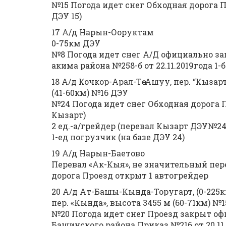
№15 Погода идет снег Обходная дорога Пр
ДЭУ 15)
17 А/д Нарын-Ооруктам
0-75км ДЭУ
№8 Погода идет снег А/Д официально з
акима района №258-б от 22.11.2019года 1-
18 А/д Кочкор-Арал-Төө-Ашуу, пер. “Кызарт
(41-60км) №16 ДЭУ
№24 Погода идет снег Обходная дорога П
Кызарт)
2 ед.-а/грейдер (перевал Кызарт ДЭУ№24
1-ед погрузчик (на базе ДЭУ 24)
19 А/д Нарын-Баетово
Перевал «Ак-Кыя», не значительный пер
дорога Проезд открыт 1 автогрейдер
20 А/д Ат-Башы-Кында-Торугарт, (0-225к
пер. «Кында», высота 3455 м (60-71км) №
№20 Погода идет снег Проезд закрыт о
Башинского района.Приказ №216 от 20.11.