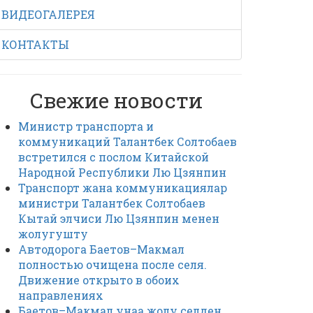
ВИДЕОГАЛЕРЕЯ
КОНТАКТЫ
Свежие новости
Министр транспорта и
коммуникаций Талантбек Солтобаев
встретился с послом Китайской
Народной Республики Лю Цзянпин
Транспорт жана коммуникациялар
министри Талантбек Солтобаев
Кытай элчиси Лю Цзянпин менен
жолугушту
Автодорога Баетов–Макмал
полностью очищена после селя.
Движение открыто в обоих
направлениях
Баетов–Макмал унаа жолу селден