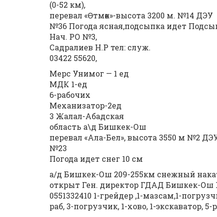
(0-52 км),
перевал «Өтмөк»-высота 3200 м. №14 ДЭУ
№36 Погода ясная,подсыпка идет Подсы
Нач. РО №3,
Садралиев Н.Р тел: служ.
03422 55620,
Мерс Унимог — 1 ед
МДК 1-ед
6-рабочих
Механизатор-2ед
3 Жалал-Абадская
область а\д Бишкек-Ош
перевал «Ала-Бел», высота 3550 м №2 ДЭ
№23
Погода идет снег 10 см
а/д Бишкек-Ош 209-255км снежный накат
открыт Ген. директор ГДАД Бишкек-Ош Жа
0551332410 1-грейдер ,1-мазсам,1-погрузчи
раб, 3-погрузчик, 1-хово, 1-экскаватор, 5-р