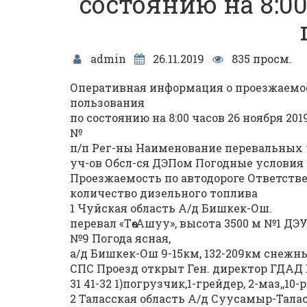
состоянию на 8:00
admin
26.11.2019
835 просм.
Оперативная информация о проезжаемо
пользования
по состоянию на 8:00 часов 26 ноября 201
№
п/п Рег-ны Наименование перевальных 
уч-ов Обсл-ся ДЭПом Погодные условия 
Проезжаемость по автодороге Ответств
количество дизельного топлива
1 Чуйская область А/д Бишкек-Ош.
перевал «Төө-Ашуу», высота 3500 м №1 ДЭ
№9 Погода ясная,
а/д Бишкек-Ош 9-15км, 132-209км снежны
СПС Проезд открыт Ген. директор ГДАД 
31 41-32 1)погрузчик,1-грейдер, 2-маз,,10-р
2 Таласская область А/д Суусамыр-Тала