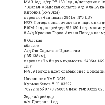
МАЗ-1ед., а/гр RY-180-1ед., а/погрузчик-1е
7 Жалал-Абадская область А/д Ала-Бук
Кировка (65-90км),
перевал «Чапчыма» 2841м. №5 ДЭУ
№27 Погода ясная очистка и подсыпка дор
Б10М-2ед., а/грейдер RU-180-1 ед., манип
8 А/д Красная Горка-Акташ Погода пасму
9 Ошская
область
А/д Ош-Сарыташ-Иркештам
(135-138км),
перевал «Чыйырчык»,высота- 2406м. №9
ДЭУ
№959 Погода идет слабый снег Подсыпк
Начальник УАД ОСИ
Курманбеков У. К. 03222
76222, моб 0773 758654 деж. тел: 03222 62
2ед.- а/грейдер
а/м Догфонг -1 ед