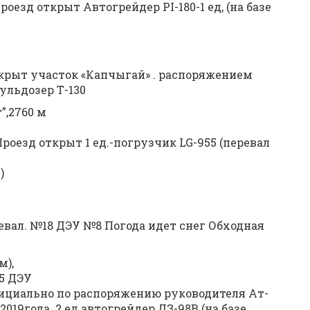
оезд открыт Автогрейдер PI-180-1 ед, (на базе
акрыт участок «Капчыгай» . распоряжением
бульдозер Т-130
”,2760 м
роезд открыт 1 ед.-погрузчик LG-955 (перевал
)
евал. №18 ДЭУ №8 Погода идет снег Обходная
м),
15 ДЭУ
фициально по распоряжению руководителя Ат-
2019года. 2 ед.автогрейдер ДЗ-98В (на базе