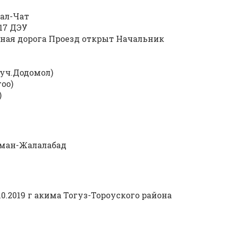
тал-Чат
№17 ДЭУ
дная дорога Проезд открыт Начальник
 (уч.Додомол)
гоо)
)
арман-Жалалабад
10.2019 г акима Тогуз-Тороуского района