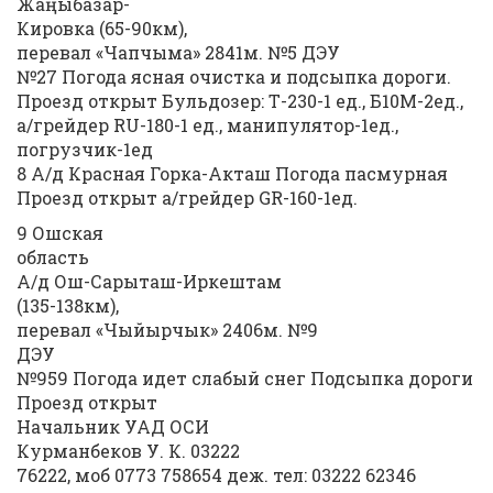
Жаңыбазар-
Кировка (65-90км),
перевал «Чапчыма» 2841м. №5 ДЭУ
№27 Погода ясная очистка и подсыпка дороги.
Проезд открыт Бульдозер: Т-230-1 ед., Б10М-2ед.,
а/грейдер RU-180-1 ед., манипулятор-1ед.,
погрузчик-1ед
8 А/д Красная Горка-Акташ Погода пасмурная
Проезд открыт а/грейдер GR-160-1ед.
9 Ошская
область
А/д Ош-Сарыташ-Иркештам
(135-138км),
перевал «Чыйырчык» 2406м. №9
ДЭУ
№959 Погода идет слабый снег Подсыпка дороги
Проезд открыт
Начальник УАД ОСИ
Курманбеков У. К. 03222
76222, моб 0773 758654 деж. тел: 03222 62346