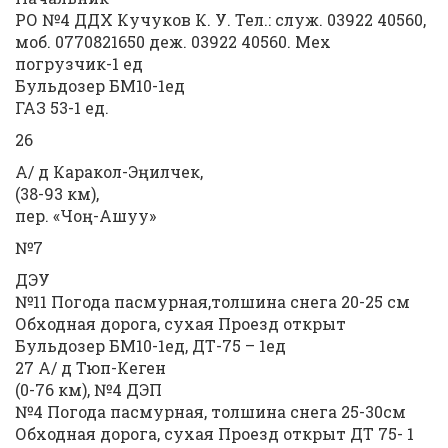
РО №4 ДДХ Кучуков К. У. Тел.: служ. 03922 40560,
моб. 0770821650 деж. 03922 40560. Мех
погрузчик-1 ед
Бульдозер БМ10-1ед
ГАЗ 53-1 ед.
26
А/ д Каракол-Эңилчек,
(38-93 км),
пер. «Чоң-Ашуу»
№7
ДЭУ
№11 Погода пасмурная,толшина снега 20-25 см
Обходная дорога, сухая Проезд открыт
Бульдозер БМ10-1ед, ДТ-75 – 1ед
27 А/ д Тюп-Кеген
(0-76 км), №4 ДЭП
№4 Погода пасмурная, толшина снега 25-30см
Обходная дорога, сухая Проезд открыт ДТ 75- 1