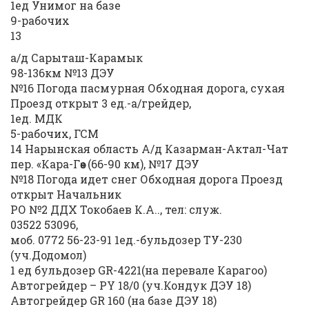
1ед Унимог на базе
9-рабочих
13
а/д Сарыташ-Карамык
98-136км №13 ДЭУ
№16 Погода пасмурная Обходная дорога, сухая
Проезд открыт 3 ед.-а/грейдер,
1ед. МДК
5-рабочих, ГСМ
14 Нарынская область А/д Казарман-Актал-Чат
пер. «Кара-Гөө» (66-90 км), №17 ДЭУ
№18 Погода идет снег Обходная дорога Проезд
открыт Начальник
РО №2 ДДХ Токобаев К.А.., тел: служ.
03522 53096,
моб. 0772 56-23-91 1ед.-бульдозер ТУ-230
(уч.Додомол)
1 ед бульдозер GR-4221(на перевале Карагоо)
Автогрейдер – РY 18/0 (уч.Кондук ДЭУ 18)
Автогрейдер GR 160 (на базе ДЭУ 18)