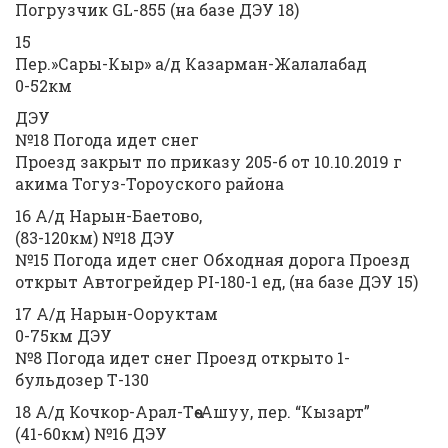
Погрузчик GL-855 (на базе ДЭУ 18)
15
Пер.»Сары-Кыр» а/д Казарман-Жалалабад
0-52км
ДЭУ
№18 Погода идет снег
Проезд закрыт по приказу 205-б от 10.10.2019 г
акима Тогуз-Тороуского района
16 А/д Нарын-Баетово,
(83-120км) №18 ДЭУ
№15 Погода идет снег Обходная дорога Проезд
открыт Автогрейдер PI-180-1 ед, (на базе ДЭУ 15)
17 А/д Нарын-Ооруктам
0-75км ДЭУ
№8 Погода идет снег Проезд открыто 1-
бульдозер Т-130
18 А/д Кочкор-Арал-Төө-Ашуу, пер. “Кызарт”
(41-60км) №16 ДЭУ