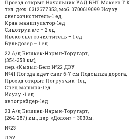
Проезд открыт Начальник УАД БНТ Макеев Т.К
тел. деж. 0312677353, моб. 0700619099 Исузу
снегоочиститель-1 ед,
Кран манипулятор-1ед
Синотрук а/с – 2 ед
Ивеко снегоочиститель – 1 ед
Бульдозер – 1 ед
22 А/д Бишкек-Нарын-Торугарт,
(354-358 км),
пер. «Кызыл-Бел» №22 ДЭУ
№41 Погода идет снег 6-7 см Подсыпка дорога,
Проезд открыт Погрузчик -1ед
Спец машина-1ед
Исузу -1 ед
автогрейдер-1ед
23 А/д Бишкек-Нарын-Торугарт,
(264-287) км., пер. «Долон» – 3030м.
№23
ДЭУ