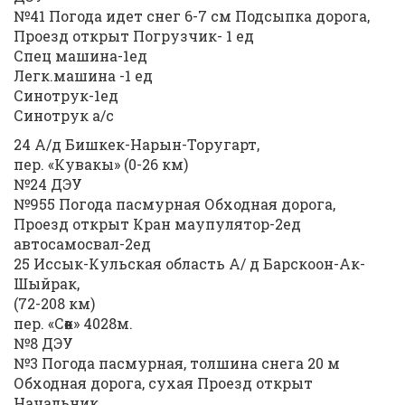
№41 Погода идет снег 6-7 см Подсыпка дорога,
Проезд открыт Погрузчик- 1 ед
Спец машина-1ед
Легк.машина -1 ед
Синотрук-1ед
Синотрук а/с
24 А/д Бишкек-Нарын-Торугарт,
пер. «Кувакы» (0-26 км)
№24 ДЭУ
№955 Погода пасмурная Обходная дорога,
Проезд открыт Кран маупулятор-2ед
автосамосвал-2ед
25 Иссык-Кульская область А/ д Барскоон-Ак-
Шыйрак,
(72-208 км)
пер. «Сөөк» 4028м.
№8 ДЭУ
№3 Погода пасмурная, толшина снега 20 м
Обходная дорога, сухая Проезд открыт
Начальник