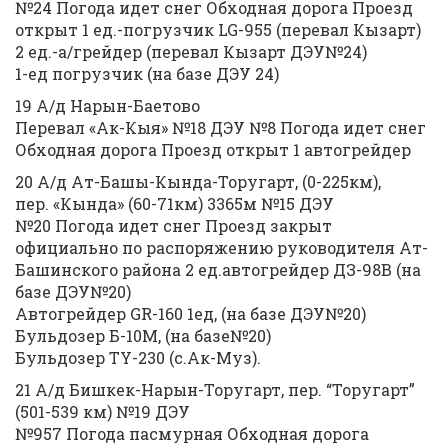
№24 Погода идет снег Обходная дорога Проезд
открыт 1 ед.-погрузчик LG-955 (перевал Кызарт)
2 ед.-а/грейдер (перевал Кызарт ДЭУ№24)
1-ед погрузчик (на базе ДЭУ 24)
19 А/д Нарын-Баетово
Перевал «Ак-Кыя» №18 ДЭУ №8 Погода идет снег
Обходная дорога Проезд открыт 1 автогрейдер
20 А/д Ат-Башы-Кында-Торугарт, (0-225км),
пер. «Кында» (60-71км) 3365м №15 ДЭУ
№20 Погода идет снег Проезд закрыт
официально по распоряжению руководителя Ат-
Башинского района 2 ед.автогрейдер ДЗ-98В (на
базе ДЭУ№20)
Автогрейдер GR-160 1ед, (на базе ДЭУ№20)
Бульдозер Б-10М, (на базе№20)
Бульдозер TY-230 (с.Ак-Муз).
21 А/д Бишкек-Нарын-Торугарт, пер. “Торугарт”
(501-539 км) №19 ДЭУ
№957 Погода пасмурная Обходная дорога