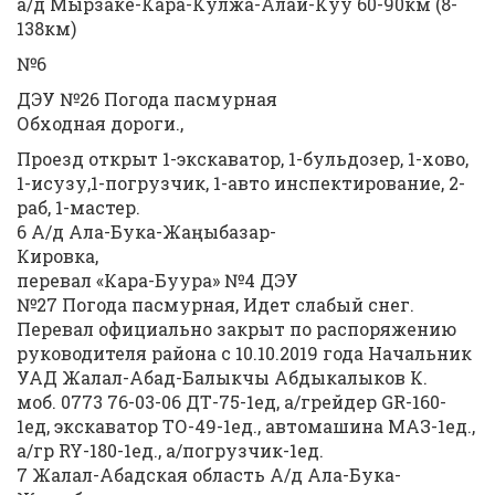
а/д Мырзаке-Кара-Кулжа-Алай-Куу 60-90км (8-
138км)
№6
ДЭУ №26 Погода пасмурная
Обходная дороги.,
Проезд открыт 1-экскаватор, 1-бульдозер, 1-хово,
1-исузу,1-погрузчик, 1-авто инспектирование, 2-
раб, 1-мастер.
6 А/д Ала-Бука-Жаңыбазар-
Кировка,
перевал «Кара-Буура» №4 ДЭУ
№27 Погода пасмурная, Идет слабый снег.
Перевал официально закрыт по распоряжению
руководителя района с 10.10.2019 года Начальник
УАД Жалал-Абад-Балыкчы Абдыкалыков К.
моб. 0773 76-03-06 ДТ-75-1ед, а/грейдер GR-160-
1ед, экскаватор ТО-49-1ед., автомашина МАЗ-1ед.,
а/гр RY-180-1ед., а/погрузчик-1ед.
7 Жалал-Абадская область А/д Ала-Бука-