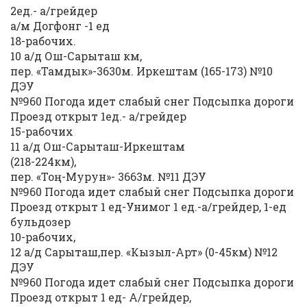
2ед.- а/грейдер
а/м Догфонг -1 ед
18-рабочих.
10 а/д Ош-Сарыташ км,
пер. «Тамдык»-3630м. Иркештам (165-173) №10
ДЭУ
№960 Погода идет слабый снег Подсыпка дороги
Проезд открыт 1ед.- а/грейдер
15-рабочих
11 а/д Ош-Сарыташ-Иркештам
(218-224км),
пер. «Тоң-Мурун»- 3663м. №11 ДЭУ
№960 Погода идет слабый снег Подсыпка дороги
Проезд открыт 1 ед-Унимог 1 ед.-а/грейдер, 1-ед
бульдозер
10-рабочих,
12 а/д Сарыташ,пер. «Кызыл-Арт» (0-45км) №12
ДЭУ
№960 Погода идет слабый снег Подсыпка дороги
Проезд открыт 1 ед- А/грейдер,