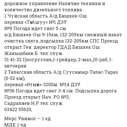
дорожное управление Наличие техники и
количество дизельного топлива
1 Чуйская область А/д Бишкек-Ош.
перевал «Төө-Ашуу» №1 ДЭУ
№9 Погода идет снег 5 см
а/д Бишкек-Ош 9-15км, 132-209км снежный накат
очистка снега ,подсыпка 132-209км СПС Проезд
открыт Ген. директор ГДАД Бишкек Ош
Жанышбаев Б. тел: служ.
31 41-32 1)погрузчик,1-грейдер, 2-маз,,10-раб, 1-
автокран.
2 Таласская область А/д Суусамыр-Талас-Тараз
(0-52 км),
перевал «Өтмөк»-3200м. №14 ДЭУ
№36 Погода идет снег 3-4 см. Подсыпка дорога
Проезд открыт Нач. РО №3,
Садралиев Н.Р тел: служ.
03422 55620,
Мерс Унимог — 1 ед
МДК 1-ед