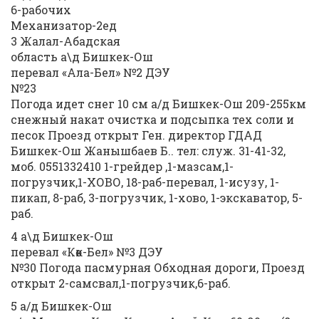
6-рабочих
Механизатор-2ед
3 Жалал-Абадская
область а\д Бишкек-Ош
перевал «Ала-Бел» №2 ДЭУ
№23
Погода идет снег 10 см а/д Бишкек-Ош 209-255км
снежный накат очистка и подсыпка тех соли и
песок Проезд открыт Ген. директор ГДАД
Бишкек-Ош Жанышбаев Б.. тел: служ. 31-41-32,
моб. 0551332410 1-грейдер ,1-мазсам,1-
погрузчик,1-ХОВО, 18-раб-перевал, 1-исузу, 1-
пикап, 8-раб, 3-погрузчик, 1-хово, 1-экскаватор, 5-
раб.
4 а\д Бишкек-Ош
перевал «Көк-Бел» №3 ДЭУ
№30 Погода пасмурная Обходная дороги, Проезд
открыт 2-самсвал,1-погрузчик,6-раб.
5 а/д Бишкек-Ош