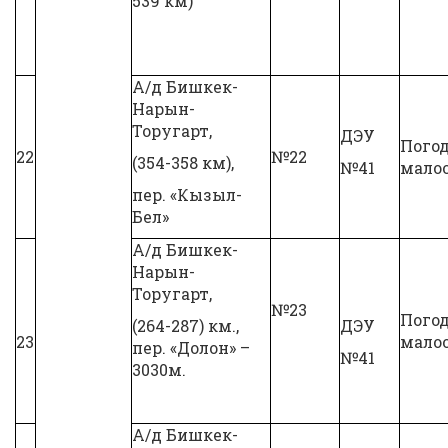
539 км)
А/д Бишкек-
Нарын-
Торугарт,
ДЭУ
Пого
22
№22
(354-358 км),
№41
мало
пер. «Кызыл-
Бел»
А/д Бишкек-
Нарын-
Торугарт,
№23
Пого
(264-287) км.,
ДЭУ
23
мало
пер. «Долон» –
№41
3030м.
А/д Бишкек-