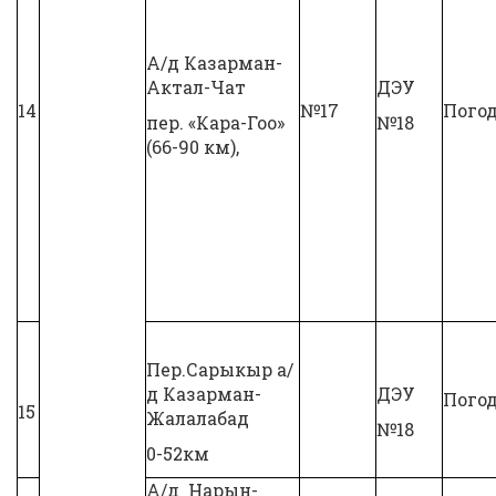
А/д Казарман-
Актал-Чат
ДЭУ
14
№17
Погод
пер. «Кара-Гоо»
№18
(66-90 км),
Пер.Сарыкыр а/
д Казарман-
ДЭУ
Погод
15
Жалалабад
№18
0-52км
А/д Нарын-