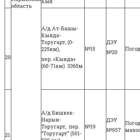
Кыя
область
А/д Ат-Башы-
Кында-
Торугарт, (0-
ДЭУ
№15
Погод
225км),
№20
20
пер. «Кында»
(60-71км) 3365м
А/д Бишкек-
Нарын-
ДЭУ
Пого
Торугарт, пер.
№19
№957
мало
“Торугарт” (501-
21