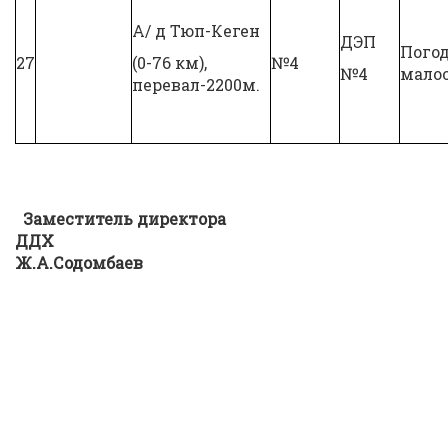
А/ д Тюп-Кеген
ДЭП
Пого
27
(0-76 км),
№4
№4
мало
перевал-2200м.
Заместитель д
иректор
а
ДДХ
Ж.А.Содомбаев