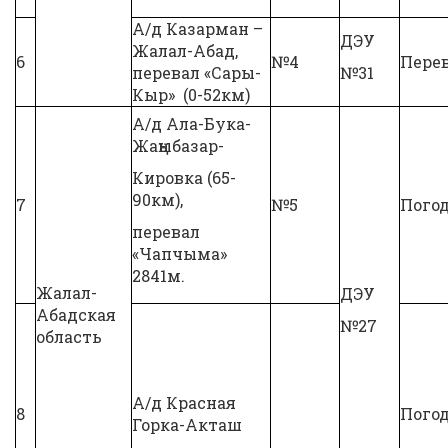
А/д Казарман –
ДЭУ
Жалал-Абад,
6
№4
Перев
перевал «Сары-
№31
Кыр» (0-52км)
А/д Ала-Бука-
Жаңыбазар-
Кировка (65-
90км),
7
№5
Погод
перевал
«Чапчыма»
2841м.
Жалал-
ДЭУ
Абадская
№27
область
А/д Красная
8
Погод
Горка-Акташ