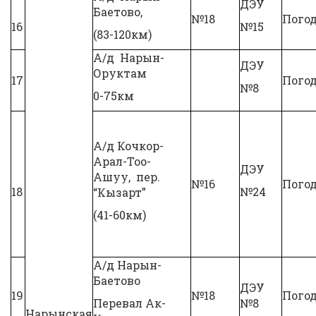
ДЭУ
Баетово,
№18
Погод
16
№15
(83-120км)
А/д Нарын-
ДЭУ
Оруктам
17
Погод
№8
0-75км
А/д Кочкор-
Арал-Тоо-
ДЭУ
Ашуу, пер.
№16
Погод
18
№24
“Кызарт”
(41-60км)
А/д Нарын-
Баетово
ДЭУ
19
№18
Погод
Перевал Ак-
№8
Нарынская