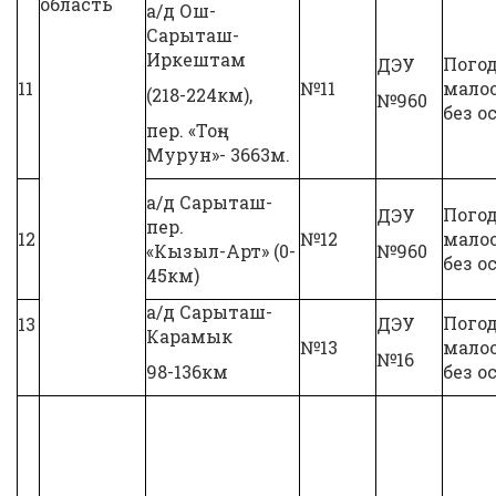
область
а/д Ош-
Сарыташ-
Иркештам
Пого
ДЭУ
11
№11
малоо
(218-224км),
№960
без о
пер. «Тоң-
Мурун»- 3663м.
а/д Сарыташ-
Пого
ДЭУ
пер.
12
№12
малоо
«Кызыл-Арт» (0-
№960
без о
45км)
а/д Сарыташ-
Пого
13
ДЭУ
Карамык
№13
малоо
№16
98-136км
без о