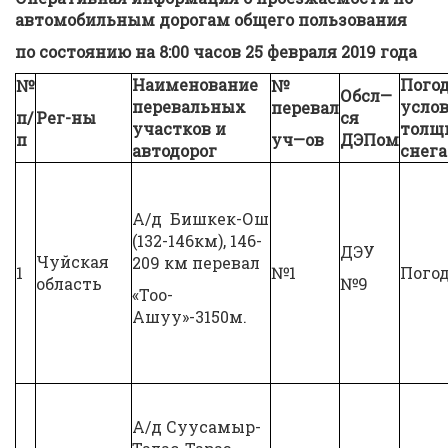
автомобильным
дорогам общего пользования
по состоянию на
8:00
часов
25 февраля
201
9
года
Наименование
Пого
№
№
Обсл
—
перевальных
услов
перевал
п/
Рег
-ны
ся
участков и
толщ
п
уч
—
ов
ДЭПом
автодорог
снега
А/д Бишкек-Ош
(132-146км), 146-
ДЭУ
Чуйская
209 км перевал
1
№1
Погод
область
№9
«Тоо-
Ашуу»-3150м.
А/д Суусамыр-