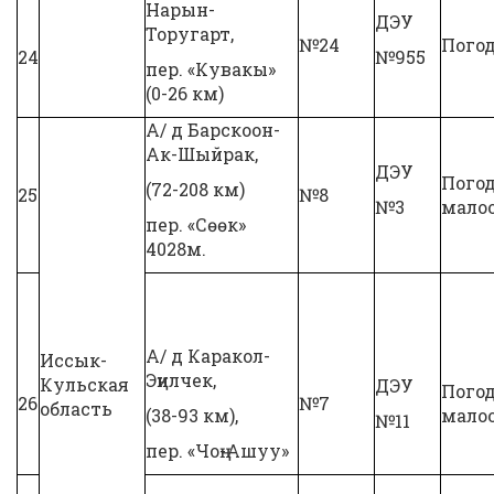
Нарын-
ДЭУ
Торугарт,
№24
Погод
24
№955
пер. «Кувакы»
(0-26 км)
А/ д Барскоон-
Ак-Шыйрак,
ДЭУ
Пого
(72-208 км)
25
№8
№3
мало
пер. «Сөөк»
4028м.
А/ д Каракол-
Иссык-
Эңилчек,
Кульская
ДЭУ
Пого
26
№7
область
(38-93 км),
мало
№11
пер. «Чоң-Ашуу»