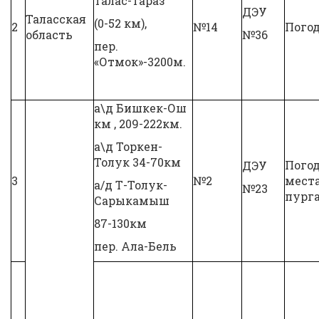
Талас-Тараз
ДЭУ
Таласская
(0-52 км),
2
№14
Пого
область
№36
пер.
«Отмок»-3200м.
а\д Бишкек-Ош
км , 209-222км.
а\д Торкен-
Толук 34-70км
Погод
ДЭУ
3
№2
мест
а/д Т-Толук-
№23
пург
Сарыкамыш
87-130км
пер. Ала-Бель