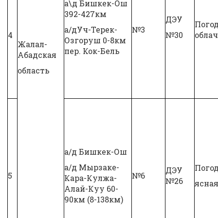
а\д Бишкек-Ош
392-427км
ДЭУ
Пого
а/дУч-Терек-
№3
4
№30
обла
Озгоруш 0-8км
Жалал-
пер. Кок-Бель
Абадская
область
а/д Бишкек-Ош
а/д Мырзаке-
Пого
ДЭУ
5
№6
Кара-Кулжа-
№26
ясна
Алай-Куу 60-
90км (8-138км)