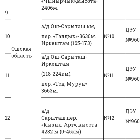
«Чыйырчык»,высота-
2406м.
9
а/д Ош-Сарыташ км,
ДЭУ
10
пер. «Талдык»-3630м.
№10
№960
Иркештам (165-173)
Ошская
область
а/д Ош-Сарыташ-
Иркештам
ДЭУ
(218-224км),
11
№11
№960
пер. «Тоң-Мурун»-
3663м.
а/д
ДЭУ
12
Сарыташ,пер.
№12
№960
«Кызыл-Арт», высота
4282 м (0-45км)