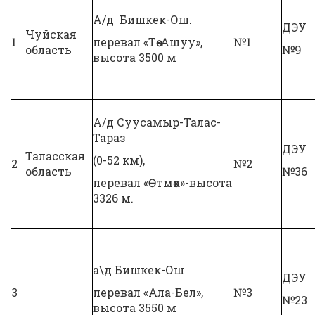
А/д Бишкек-Ош.
ДЭУ
Чуйская
1
перевал «Төө-Ашуу»,
№1
область
№9
высота 3500 м
А/д Суусамыр-Талас-
Тараз
ДЭУ
Таласская
(0-52 км),
2
№2
область
№36
перевал «Өтмөк»-высота
3326 м.
а\д Бишкек-Ош
ДЭУ
3
перевал «Ала-Бел»,
№3
№23
высота 3550 м