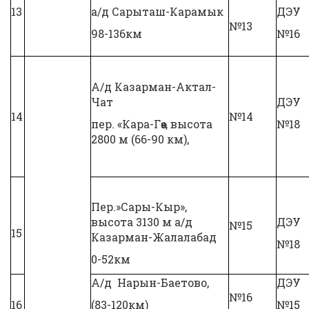
13
а/д Сарыташ-Карамык
ДЭУ
№13
98-136км
№16
А/д Казарман-Актал-
Чат
ДЭУ
14
№14
пер. «Кара-Гөө», высота
№18
2800 м (66-90 км),
Пер.»Сары-Кыр»,
высота 3130 м а/д
ДЭУ
№15
15
Казарман-Жалалабад
№18
0-52км
А/д Нарын-Баетово,
ДЭУ
№16
16
(83-120км)
№15