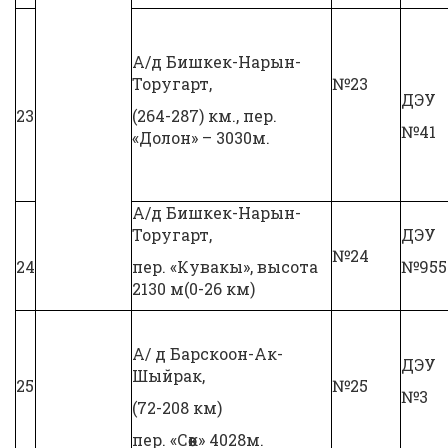
А/д Бишкек-Нарын-
Торугарт,
№23
ДЭУ
23
(264-287) км., пер.
№41
«Долон» – 3030м.
А/д Бишкек-Нарын-
Торугарт,
ДЭУ
№24
24
пер. «Кувакы», высота
№955
2130 м(0-26 км)
А/ д Барскоон-Ак-
ДЭУ
Шыйрак,
25
№25
№3
(72-208 км)
пер. «Сөөк» 4028м.