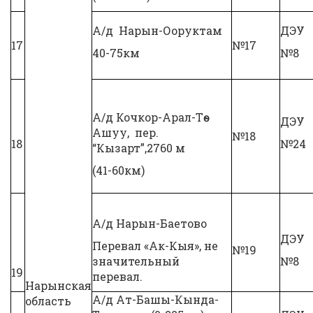
А/д Нарын-Ооруктам
ДЭУ
17
№17
40-75км
№8
А/д Кочкор-Арал-Төө-
ДЭУ
Ашуу, пер.
№18
18
№24
“Кызарт”,2760 м
(41-60км)
А/д Нарын-Баетово
ДЭУ
Перевал «Ак-Кыя», не
№19
значительный
№8
19
перевал.
Нарынская
А/д Ат-Башы-Кында-
область