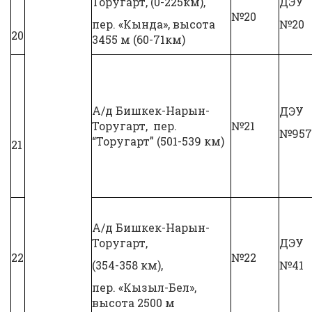
Торугарт, (0-225км),
ДЭУ
№20
пер. «Кында», высота
№20
20
3455 м (60-71км)
А/д Бишкек-Нарын-
ДЭУ
Торугарт, пер.
№21
№957
“Торугарт” (501-539 км)
21
А/д Бишкек-Нарын-
Торугарт,
ДЭУ
22
№22
(354-358 км),
№41
пер. «Кызыл-Бел»,
высота 2500 м