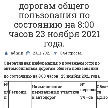
дорогам общего
пользования по
состоянию на 8:00
часов 23 ноября 2021
года.
admin
23.11.2021
844 просм.
Оперативная информация о проезжаемости по
автомобильным
дорогам общего пользования
по состоянию на
8:00
часов
23 ноября
20
21
года
.
№
№
Наименование
Обсл
перевал
п/
Рег
ионы
перевальных участков
ся
п
и автодорог
уч
—
ов
ДЭП