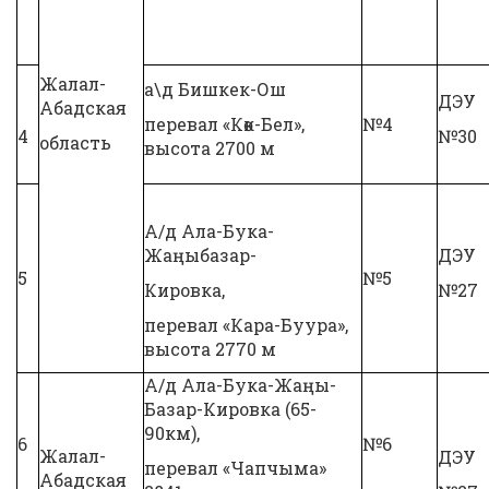
Жалал-
а\д Бишкек-Ош
ДЭУ
Абадская
перевал «Көк-Бел»,
№4
4
№30
область
высота 2700 м
А/д Ала-Бука-
Жаңыбазар-
ДЭУ
5
№5
Кировка,
№27
перевал «Кара-Буура»,
высота 2770 м
А/д Ала-Бука-Жаңы-
Базар-Кировка (65-
90км),
6
№6
Жалал-
ДЭУ
перевал «Чапчыма»
Абадская