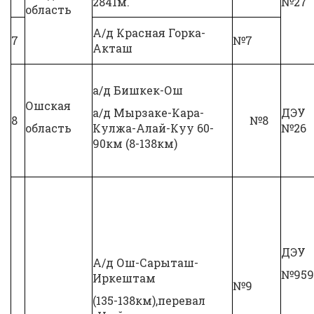
2841м.
№27
область
А/д Красная Горка-
7
№7
Акташ
а/д Бишкек-Ош
Ошская
а/д Мырзаке-Кара-
ДЭУ
8
№8
область
Кулжа-Алай-Куу 60-
№26
90км (8-138км)
ДЭУ
А/д Ош-Сарыташ-
№959
Иркештам
№9
(135-138км),перевал