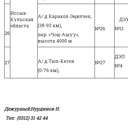
Иссык-
А/ д Каракол-Эңилчек,
Кульская
ДЭ
(38-93 км),
область
№26
№11
26
пер. «Чоң-Ашуу»,
высота 4000 м
ДЭП
А/ д Тюп-Кеген
27
№27
№4
(0-76 км),
Дежурный
:Нурдинов Н.
Тел: (0312) 31 42 44