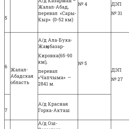
А/д Казарман –
№ 4
ДЭП
Жалал-Абад,
перевал «Сары-
№ 31
5
Кыр» (0-52 км)
А/д Ала-Бука-
Жаңыбазар-
Кировка(65-90
км),
№ 5
6
Жалал-
ДЭП
перевал
Абадская
«Чапчыма» —
№ 27
область
2841 м.
А/д Красная
7
Горка-Акташ
А/д Ош-