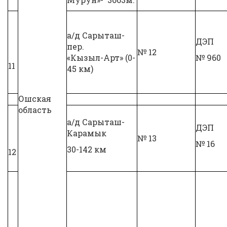
а/д Сарыташ-
ДЭП
пер.
№ 12
«Кызыл-Арт» (0-
№ 960
11
45 км)
Ошская
область
а/д Сарыташ-
ДЭП
Карамык
№ 13
№ 16
30-142 км
12