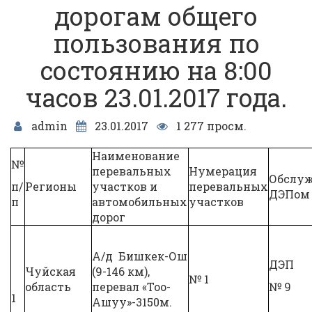
дорогам общего
пользования по
состоянию на 8:00
часов 23.01.2017 года.
admin
23.01.2017
1 277 просм.
Наименование
№
перевальных
Нумерация
Обслуж
п/
Регионы
участков и
перевальных
ДЭПом
п
автомобильных
участков
дорог
А/д Бишкек-Ош
ДЭП
Чуйская
(9-146 км),
№ 1
область
перевал «Тоо-
№ 9
1
Ашуу»-3150м.