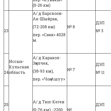
(0-26 км)
А/ д Барскоон-
Ак-Шыйрак,
ДЭП
(72-208 км)
№ 8
23
№ 3
пер. «Сөөк» 4028
м.
А/ д Каракол-
Иссык-
Эңилчек,
ДЭП
Кульская
№ 7
(38-93 км),
24
область
№ 11
пер. «Чоң-Ашуу»
А/ д Тюп-Кеген
25
ДЭП
(0-76 км), -2200
№