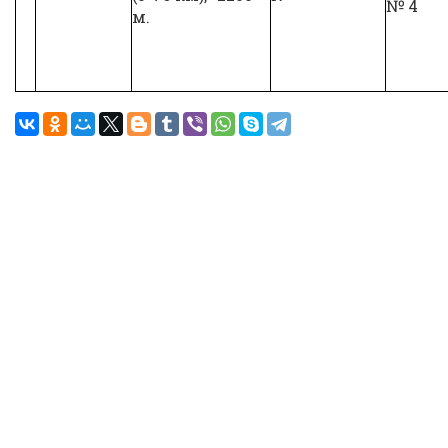
№ 4
м.