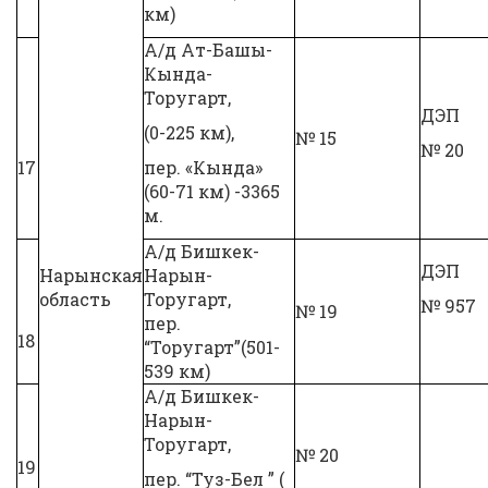
км)
А/д Ат-Башы-
Кында-
Торугарт,
ДЭП
(0-225 км),
№ 15
№ 20
17
пер. «Кында»
(60-71 км) -3365
м.
А/д Бишкек-
ДЭП
Нарынская
Нарын-
область
Торугарт,
№ 957
№ 19
пер.
18
“Торугарт”(501-
539 км)
А/д Бишкек-
Нарын-
Торугарт,
№ 20
19
пер. “Туз-Бел ” (