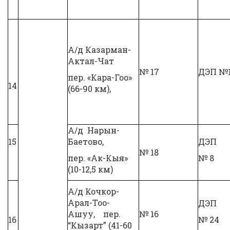
А/д Казарман-
Актал-Чат
№ 17
ДЭП №
пер. «Кара-Гоо»
14
(66-90 км),
А/д Нарын-
15
Баетово,
ДЭП
№ 18
пер. «Ак-Кыя»
№ 8
(10-12,5 км)
А/д Кочкор-
Арал-Тоо-
ДЭП
Ашуу, пер.
№ 16
16
№ 24
“Кызарт” (41-60