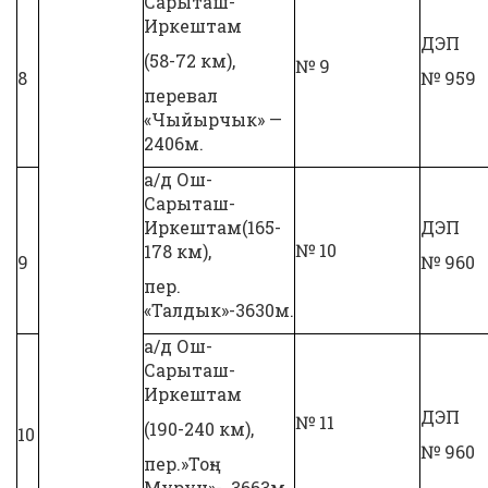
Сарыташ-
Иркештам
ДЭП
(58-72 км),
№ 9
8
№ 959
перевал
«Чыйырчык» —
2406м.
а/д Ош-
Сарыташ-
Иркештам(165-
ДЭП
№ 10
178 км),
9
№ 960
пер.
«Талдык»-3630м.
а/д Ош-
Сарыташ-
Иркештам
ДЭП
№ 11
(190-240 км),
10
№ 960
пер.»Тоң-
Мурун»- 3663м.