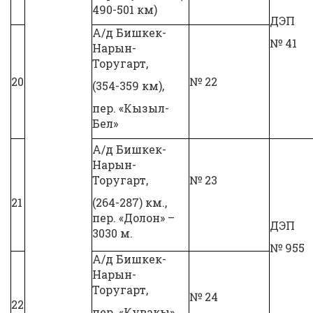
490-501 км)
ДЭП
А/д Бишкек-
№ 41
Нарын-
Торугарт,
20
№ 22
(354-359 км),
пер. «Кызыл-
Бел»
А/д Бишкек-
Нарын-
Торугарт,
№ 23
21
(264-287) км.,
пер. «Долон» –
ДЭП
3030 м.
№ 955
А/д Бишкек-
Нарын-
Торугарт,
№ 24
22
пер. «Кувакы»