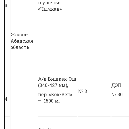
в ущелье
3
«Чычкан»
Жалал-
Абадская
область
А/д Бишкек-Ош
(340-427 км),
ДЭП
№ 3
пер. «Кок-Бел»
№ 30
4
— 1500 м.