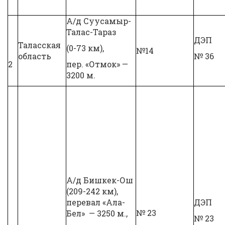
А/д Суусамыр-
Талас-Тараз
ДЭП
Таласская
(0-73 км),
№14
область
№ 36
2
пер. «Отмок» —
3200 м.
А/д Бишкек-Ош
(209-242 км),
перевал «Ала-
ДЭП
№ 23
Бел» — 3250 м.,
№ 23