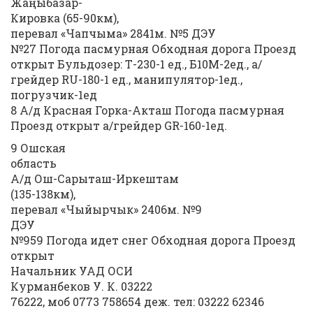
Жаңыбазар-
Кировка (65-90км),
перевал «Чапчыма» 2841м. №5 ДЭУ
№27 Погода пасмурная Обходная дорога Проезд
открыт Бульдозер: Т-230-1 ед., Б10М-2ед., а/
грейдер RU-180-1 ед., манипулятор-1ед.,
погрузчик-1ед
8 А/д Красная Горка-Акташ Погода пасмурная
Проезд открыт а/грейдер GR-160-1ед.
9 Ошская
область
А/д Ош-Сарыташ-Иркештам
(135-138км),
перевал «Чыйырчык» 2406м. №9
ДЭУ
№959 Погода идет снег Обходная дорога Проезд
открыт
Начальник УАД ОСИ
Курманбеков У. К. 03222
76222, моб 0773 758654 деж. тел: 03222 62346