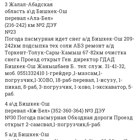
3 Жалал-Абадская
область а\д Бишкек-Ош
перевал «Ала-Бел»
(216-242) км №2 ДЭУ
№23
Погода пасмурная идет снег а/д Бишкек-Ош 209-
242км подсыпка тех соли АБЗ ремонт а/д
Торкент-Толук-Сары-Камыш 67-82км очистка
снега Проезд открыт Ген. директор ГДАД
Бишкек-Ош Жанышбаев Б.. тел: служ. 31-41-32,
моб. 0551332410 1-грейдер ,1-мазсам,1-
погрузчик,1-ХОВО, 18-раб-перевал, 1-исузу, 1-
пикап, 8-раб, 3-погрузчик, 1-хово, 1-экскаватор, 5-
раб.
4 а\д Бишкек-Ош
перевал «Көк-Бел» (352-360-364) №3 ДЭУ
№30 Погода пасмурная Обходная дороги Проезд
открыт 2-самсвал,1-погрузчик,6-раб.
5 а/д Бишкек-Ош