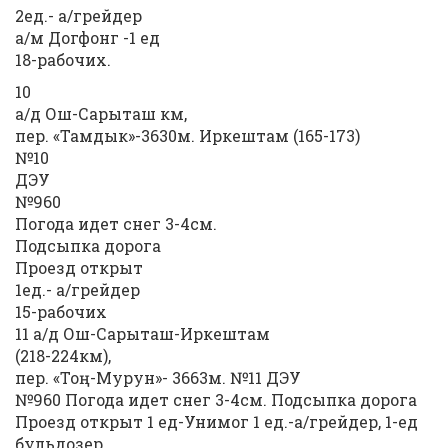
2ед.- а/грейдер
а/м Догфонг -1 ед
18-рабочих.
10
а/д Ош-Сарыташ км,
пер. «Тамдык»-3630м. Иркештам (165-173)
№10
ДЭУ
№960
Погода идет снег 3-4см.
Подсыпка дорога
Проезд открыт
1ед.- а/грейдер
15-рабочих
11 а/д Ош-Сарыташ-Иркештам
(218-224км),
пер. «Тоң-Мурун»- 3663м. №11 ДЭУ
№960 Погода идет снег 3-4см. Подсыпка дорога
Проезд открыт 1 ед-Унимог 1 ед.-а/грейдер, 1-ед
бульдозер