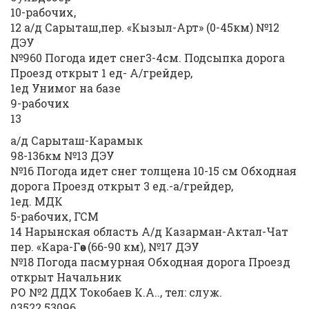
10-рабочих,
12 а/д Сарыташ,пер. «Кызыл-Арт» (0-45км) №12
ДЭУ
№960 Погода идет снег3-4см. Подсыпка дорога
Проезд открыт 1 ед- А/грейдер,
1ед Унимог на базе
9-рабочих
13
а/д Сарыташ-Карамык
98-136км №13 ДЭУ
№16 Погода идет снег толщена 10-15 см Обходная
дорога Проезд открыт 3 ед.-а/грейдер,
1ед. МДК
5-рабочих, ГСМ
14 Нарынская область А/д Казарман-Актал-Чат
пер. «Кара-Гөө» (66-90 км), №17 ДЭУ
№18 Погода пасмурная Обходная дорога Проезд
открыт Начальник
РО №2 ДДХ Токобаев К.А.., тел: служ.
03522 53096,