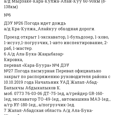
а/д Мырзаке-Кара-Кулжа-Алай-Куу 60-90км (8-
138км)
№6
ДЭУ №26 Погода идет дождь
а/д Кра-Кулжа_Алайкуу обходная дороги.
Проезд открыт 1-экскаватор, 1-бульдозер, 1-хово,
1-исузу,1-погрузчик, 1-авто инспектирование, 2-
раб, 1-мастер.
6 А/д Ала-Бука-Жаңыбазар-
Кировка,
перевал «Кара-Буура» №4 ДЭУ
№27 Погода пасмурная Перевал официально
закрыт по распоряжению руководителя района с
10.10.2019 года Начальник УАД Жалал-Абад-
Балыкчы Абдыкалыков К.
моб. 0773 76-03-06 ДТ-75-1ед, а/грейдер GR-160-
1ед, экскаватор ТО-49-1ед., автомашина МАЗ-1ед.,
а/гр RY-180-1ед., а/погрузчик-1ед.
7 Жалал-Абадская область А/д Ала-Бука-