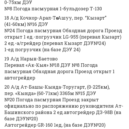
0-75км ДЭУ
№8 Погода пасмурная 1-бульдозер Т-130
18 А/д Кочкор-Арал-Төө-Ашуу, пер. “Кызарт”
(41-60км) №16 ДЭУ
№24 Погода пасмурная Обходная дорога Проезд
открыт 1 ед.-погрузчик LG-955 (перевал Кызарт)
2 ед.-а/грейдер (перевал Кызарт ДЭУ№24)
1-ед погрузчик (на базе ДЭУ 24)
19 А/д Нарын-Баетово
Перевал «Ак-Кыя» №18 ДЭУ №8 Погода
пасмурная Обходная дорога Проезд открыт 1
автогрейдер
20 А/д Ат-Башы-Кында-Торугарт, (0-225км),
пер. «Кында» (60-71км) 3365м №15 ДЭУ
№20 Погода пасмурная Проезд закрыт
официально по распоряжению руководителя Ат-
Башинского района 2 ед.автогрейдер ДЗ-98В (на
базе ДЭУ№20)
Автогрейдер GR-160 1ед, (на базе ДЭУ№20)