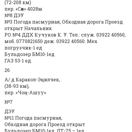
(72-208 км)
пер. «Сөөк» 4028м.
№8 ДЭУ
№3 Погода пасмурная, Обходная дорога Проезд
открыт Начальник
РО №4 ДДХ Кучуков К. У. Тел.: служ. 03922 40560,
моб. 0770821650 деж. 03922 40560. Мех
погрузчик-1 ед
Бульдозер БМ10-1ед
ГАЗ 53-1 ед.
26
А/ д Каракол-Эңилчек,
(38-93 км),
пер. «Чоң-Ашуу»
№7
ДЭУ
№11 Погода пасмурная,
Обходная дорога Проезд открыт
Бульдозер БМ10-1ед, ДТ-75 – 1ед