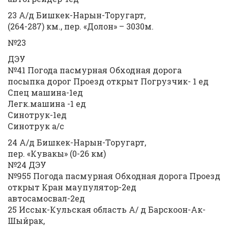
23 А/д Бишкек-Нарын-Торугарт,
(264-287) км., пер. «Долон» – 3030м.
№23
ДЭУ
№41 Погода пасмурная Обходная дорога
посыпка дорог Проезд открыт Погрузчик- 1 ед
Спец машина-1ед
Легк.машина -1 ед
Синотрук-1ед
Синотрук а/с
24 А/д Бишкек-Нарын-Торугарт,
пер. «Кувакы» (0-26 км)
№24 ДЭУ
№955 Погода пасмурная Обходная дорога Проезд
открыт Кран маупулятор-2ед
автосамосвал-2ед
25 Иссык-Кульская область А/ д Барскоон-Ак-
Шыйрак,