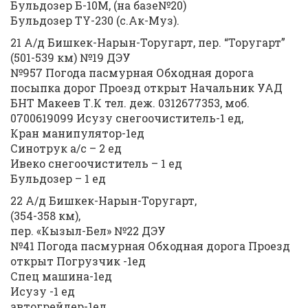
Бульдозер Б-10М, (на базе№20)
Бульдозер TY-230 (с.Ак-Муз).
21 А/д Бишкек-Нарын-Торугарт, пер. “Торугарт”
(501-539 км) №19 ДЭУ
№957 Погода пасмурная Обходная дорога
посыпка дорог Проезд открыт Начальник УАД
БНТ Макеев Т.К тел. деж. 0312677353, моб.
0700619099 Исузу снегоочиститель-1 ед,
Кран манипулятор-1ед
Синотрук а/с – 2 ед
Ивеко снегоочиститель – 1 ед
Бульдозер – 1 ед
22 А/д Бишкек-Нарын-Торугарт,
(354-358 км),
пер. «Кызыл-Бел» №22 ДЭУ
№41 Погода пасмурная Обходная дорога Проезд
открыт Погрузчик -1ед
Спец машина-1ед
Исузу -1 ед
автогрейдер-1ед