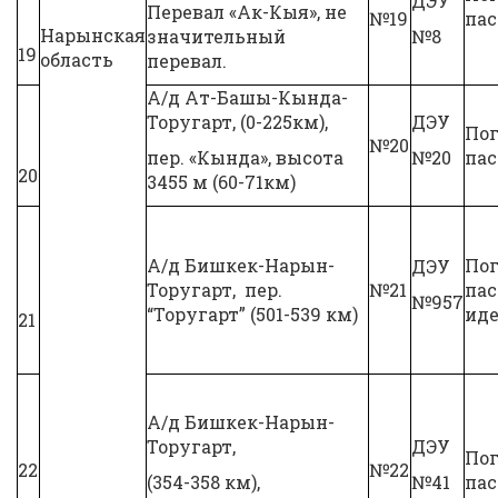
ДЭУ
Перевал «Ак-Кыя», не
№19
па
Нарынская
значительный
№8
19
область
перевал.
А/д Ат-Башы-Кында-
Торугарт, (0-225км),
ДЭУ
Пог
№20
пер. «Кында», высота
№20
па
20
3455 м (60-71км)
А/д Бишкек-Нарын-
Пог
ДЭУ
Торугарт, пер.
№21
па
№957
“Торугарт” (501-539 км)
иде
21
А/д Бишкек-Нарын-
Торугарт,
ДЭУ
Пог
22
№22
(354-358 км),
№41
па