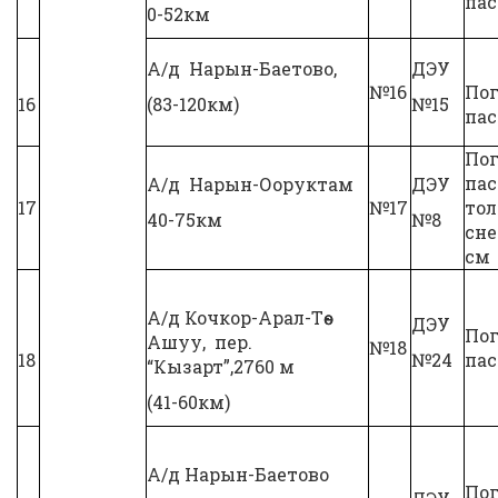
па
0-52км
А/д Нарын-Баетово,
ДЭУ
№16
Пог
16
(83-120км)
№15
па
Пог
па
А/д Нарын-Ооруктам
ДЭУ
17
№17
то
40-75км
№8
сне
см
А/д Кочкор-Арал-Төө-
ДЭУ
Пог
Ашуу, пер.
№18
18
№24
па
“Кызарт”,2760 м
(41-60км)
А/д Нарын-Баетово
Пог