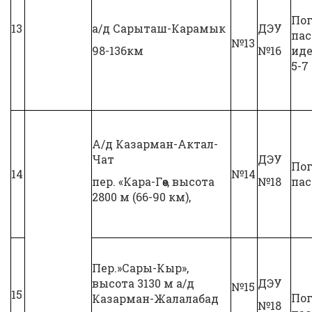
Пог
13
а/д Сарыташ-Карамык
ДЭУ
па
№13
98-136км
№16
иде
5-7
А/д Казарман-Актал-
Чат
ДЭУ
Пог
14
№14
пер. «Кара-Гөө», высота
№18
па
2800 м (66-90 км),
Пер.»Сары-Кыр»,
высота 3130 м а/д
ДЭУ
№15
15
Пог
Казарман-Жалалабад
№18