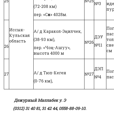
25
№25
№3
иде
(72-208 км)
пур
пер. «Сөөк» 4028м.
Пог
Иссык-
А/ д Каракол-Эңилчек,
па
Кульская
ДЭУ
(38-93 км),
то
область
№26
№11
сне
26
пер. «Чоң-Ашуу»,
см
высота 4000 м
ДЭП
Пог
А/ д Тюп-Кеген
27
№27
№4
па
(0-76 км),
Дежурны
й Маллабек у. Э
(0312) 31 40 81, 31 42 44, 0558-88-09-10.