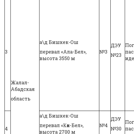
а\д Бишкек-Ош
Пог
ДЭУ
3
перевал «Ала-Бел»,
№3
па
№23
высота 3550 м
иде
Жалал-
Абадская
область
а\д Бишкек-Ош
ДЭУ
Пог
перевал «Көк-Бел»,
№4
4
№30
па
высота 2700 м