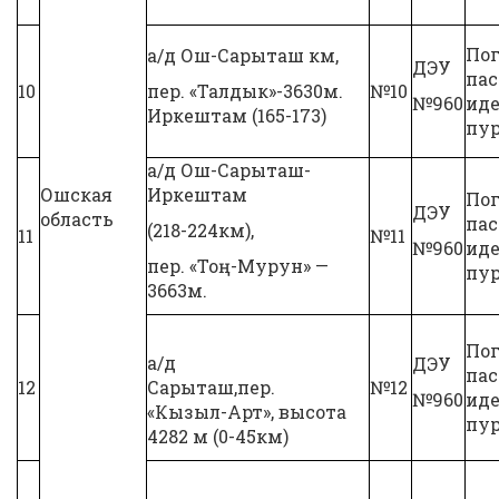
Пог
а/д Ош-Сарыташ км,
ДЭУ
па
10
пер. «Талдык»-3630м.
№10
№960
иде
Иркештам (165-173)
пур
а/д Ош-Сарыташ-
Ошская
Иркештам
Пог
ДЭУ
область
па
(218-224км),
11
№11
№960
иде
пер. «Тоң-Мурун» —
пур
3663м.
Пог
а/д
ДЭУ
па
12
Сарыташ,пер.
№12
№960
иде
«Кызыл-Арт», высота
пур
4282 м (0-45км)