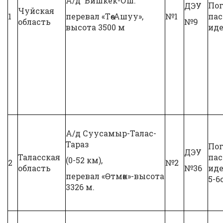
А/д Бишкек-Ош.
Пог
ДЭУ
Чуйская
1
перевал «Төө-Ашуу»,
№1
па
область
№9
высота 3500 м
иде
А/д Суусамыр-Талас-
Тараз
Пог
ДЭУ
Таласская
па
(0-52 км),
2
№2
область
№36
иде
перевал «Өтмөк»-высота
5-6
3326 м.