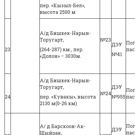
пер. «Кызыл-Бел»,
высота 2500 м
А/д Бишкек-Нарын-
Торугарт,
№23
Пог
ДЭУ
23
(264-287) км., пер.
па
№41
«Долон» – 3030м.
А/д Бишкек-Нарын-
Торугарт,
ДЭУ
Пог
№24
24
пер. «Кувакы», высота
№955
па
2130 м(0-26 км)
Пог
А/ д Барскоон-Ак-
ДЭУ
па
Шыйрак,