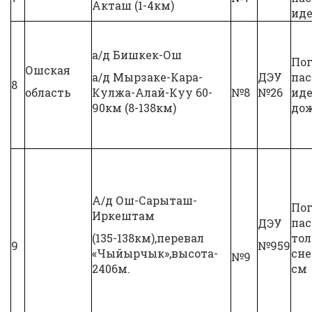
Акташ (1-4км)
иде
а/д Бишкек-Ош
Пог
Ошская
а/д Мырзаке-Кара-
ДЭУ
па
8
область
Кулжа-Алай-Куу 60-
№8
№26
ид
90км (8-138км)
до
А/д Ош-Сарыташ-
Пог
Иркештам
па
ДЭУ
(135-138км),перевал
то
9
№959
«Чыйырчык»,высота-
сне
№9
2406м.
см