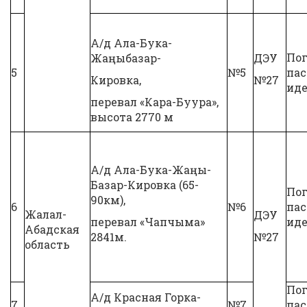
А/д Ала-Бука-
Пог
Жаңыбазар-
ДЭУ
5
№5
па
Кировка,
№27
иде
перевал «Кара-Буура»,
высота 2770 м
А/д Ала-Бука-Жаңы-
Базар-Кировка (65-
Пог
90км),
6
№6
па
Жалал-
ДЭУ
перевал «Чапчыма»
иде
Абадская
2841м.
№27
область
Пог
А/д Красная Горка-
7
№7
па