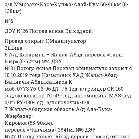
а/д Мырзаке-Кара-Кулжа-Алай-Куу 60-90км (8-
138км)
№6
ДЭУ №26 Погода ясная Выходной.
Проезд открыт 1)Манипулятор
2)Нива
6 А/д Казарман – Жалал-Абад, перевал «Сары-
Кыр» (0-52км) №4 ДЭУ
№31 Погода ясная Перевал официально закрыт с
10.10.2019 года Начальник УАД Жалал-Абад-
Балыкчы Абдыкалыков К.
моб. 0773 76-03-06 ДТ-75-1ед, а/грейдер GR-160-
1ед, экскаватор ТО-49-1ед., автомашина МАЗ-1ед.,
а/гр RY-180-1ед., а/погрузчик-1ед.
7 Жалал-Абадская область А/д Ала-Бука-
Жаңыбазар-
Кировка (65-90км),
перевал «Чапчыма» 2841м. №5 ДЭУ
№27 Погода ясная Обход дороги Проезд открыт