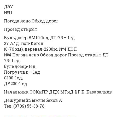
ДЭУ
№11
Погода ясно Обход дорог
Проезд открыт
Бульдозер БМ10-1ед, ДТ-75 – 1ед
27 А/ д Тюп-Кеген
(0-76 км), перевал-2200м. №4 ДЭП
№4 Погода ясно Обход дорог Проезд открыт ДТ
75- 1 ед,
бульдозер-1ед,
Погрузчик – 1ед
С100-1ед,
ДУ230-1 ед
Начальник ООКиПР ДДХ МТиД КР Б. Базаралиев
Дежурный:Зымчыбеков А
Тел: (0709) 55-38-78