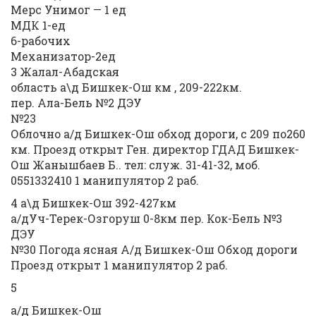
Мерс Унимог — 1 ед
МДК 1-ед
6-рабочих
Механизатор-2ед
3 Жалал-Абадская
область а\д Бишкек-Ош км , 209-222км.
пер. Ала-Бель №2 ДЭУ
№23
Облочно а/д Бишкек-Ош обход дороги, с 209 по260
км. Проезд открыт Ген. директор ГДАД Бишкек-
Ош Жанышбаев Б.. тел: служ. 31-41-32, моб.
0551332410 1 манипулятор 2 раб.
4 а\д Бишкек-Ош 392-427км
а/дУч-Терек-Озгоруш 0-8км пер. Кок-Бель №3
ДЭУ
№30 Погода ясная А/д Бишкек-Ош Обход дороги
Проезд открыт 1 манипулятор 2 раб.
5
а/д Бишкек-Ош