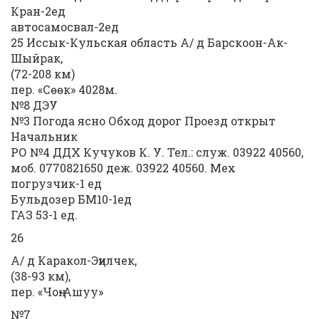
Кран-2ед
автосамосвал-2ед
25 Иссык-Кульская область А/ д Барскоон-Ак-
Шыйрак,
(72-208 км)
пер. «Сөөк» 4028м.
№8 ДЭУ
№3 Погода ясно Обход дорог Проезд открыт
Начальник
РО №4 ДДХ Кучуков К. У. Тел.: служ. 03922 40560,
моб. 0770821650 деж. 03922 40560. Мех
погрузчик-1 ед
Бульдозер БМ10-1ед
ГАЗ 53-1 ед.
26
А/ д Каракол-Эңилчек,
(38-93 км),
пер. «Чоң-Ашуу»
№7