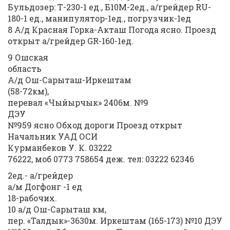
Бульдозер: Т-230-1 ед., Б10М-2ед., а/грейдер RU-
180-1 ед., манипулятор-1ед., погрузчик-1ед
8 А/д Красная Горка-Акташ Погода ясно. Проезд
открыт а/грейдер GR-160-1ед.
9 Ошская
область
А/д Ош-Сарыташ-Иркештам
(58-72км),
перевал «Чыйырчык» 2406м. №9
ДЭУ
№959 ясно Обход дороги Проезд открыт
Начальник УАД ОСИ
Курманбеков У. К. 03222
76222, моб 0773 758654 деж. тел: 03222 62346
2ед.- а/грейдер
а/м Догфонг -1 ед
18-рабочих.
10 а/д Ош-Сарыташ км,
пер. «Талдык»-3630м. Иркештам (165-173) №10 ДЭУ