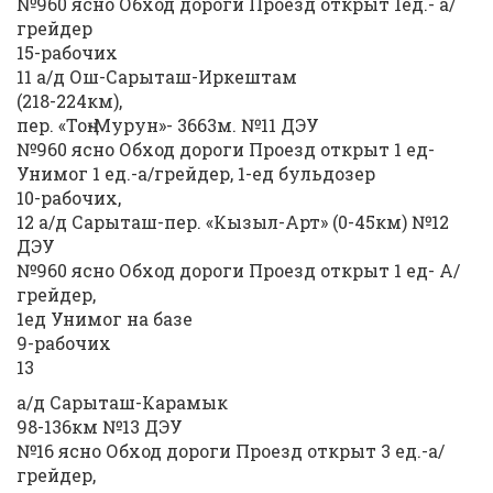
№960 ясно Обход дороги Проезд открыт 1ед.- а/
грейдер
15-рабочих
11 а/д Ош-Сарыташ-Иркештам
(218-224км),
пер. «Тоң-Мурун»- 3663м. №11 ДЭУ
№960 ясно Обход дороги Проезд открыт 1 ед-
Унимог 1 ед.-а/грейдер, 1-ед бульдозер
10-рабочих,
12 а/д Сарыташ-пер. «Кызыл-Арт» (0-45км) №12
ДЭУ
№960 ясно Обход дороги Проезд открыт 1 ед- А/
грейдер,
1ед Унимог на базе
9-рабочих
13
а/д Сарыташ-Карамык
98-136км №13 ДЭУ
№16 ясно Обход дороги Проезд открыт 3 ед.-а/
грейдер,