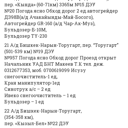
пер. «Кында» (60-71км) 3365м №15 ДЭУ
№20 Погода ясно Обход дорог 2 ед.автогрейдер
ДЗ98В(а/д Ачакайынды-Май-Босого),
Автогрейдер GR-160 (а/д Чар-Ак-Муз),
Бульдозер-Б-10М,
Бульдозер TY-230
21 А/д Бишкек-Нарын-Торугарт, пер. “Торугарт”
(501-539 км) №19 ДЭУ
№957 Погода ясно Обход дорог Проезд открыт
Начальник УАД БНТ Макеев Т.К тел. деж.
0312677353, моб. 0700619099 Исузу
снегоочиститель-1 ед,
Кран манипулятор-1ед
Синотрук а/с – 2 ед
Ивеко снегоочиститель – 1 ед
Бульдозер – 1 ед
22 А/д Бишкек-Нарын-Торугарт,
(354-358 км),
пер. «Кызыл-Бел» №22 ДЭУ