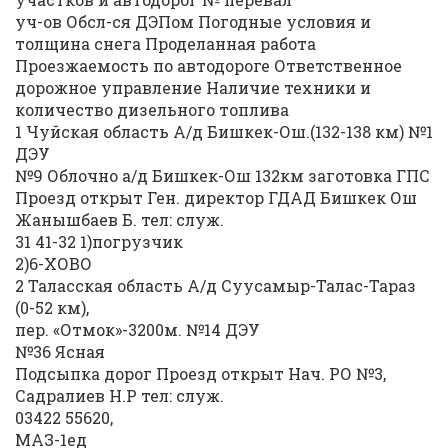
уч-ов Обсл-ся ДЭПом Погодные условия и
толщина снега Проделанная работа
Проезжаемость по автодороге Ответственное
дорожное управление Наличие техники и
количество дизельного топлива
1 Чуйская область А/д Бишкек-Ош.(132-138 км) №1
ДЭУ
№9 Облочно а/д Бишкек-Ош 132км заготовка ГПС
Проезд открыт Ген. директор ГДАД Бишкек Ош
Жанышбаев Б. тел: служ.
31 41-32 1)погрузчик
2)6-ХОВО
2 Таласская область А/д Суусамыр-Талас-Тараз
(0-52 км),
пер. «Отмок»-3200м. №14 ДЭУ
№36 Ясная
Подсыпка дорог Проезд открыт Нач. РО №3,
Садралиев Н.Р тел: служ.
03422 55620,
МАЗ-1ед