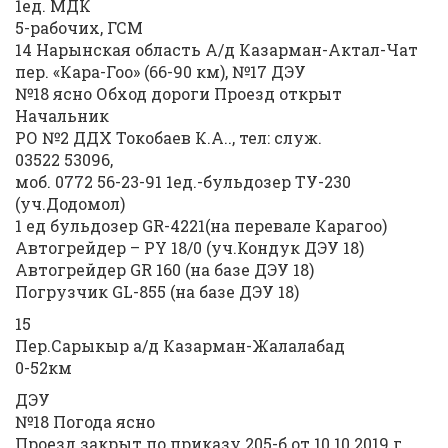
1ед. МДК
5-рабочих, ГСМ
14 Нарынская область А/д Казарман-Актал-Чат
пер. «Кара-Гоо» (66-90 км), №17 ДЭУ
№18 ясно Обход дороги Проезд открыт
Начальник
РО №2 ДДХ Токобаев К.А.., тел: служ.
03522 53096,
моб. 0772 56-23-91 1ед.-бульдозер ТУ-230
(уч.Додомол)
1 ед бульдозер GR-4221(на перевале Карагоо)
Автогрейдер – РY 18/0 (уч.Кондук ДЭУ 18)
Автогрейдер GR 160 (на базе ДЭУ 18)
Погрузчик GL-855 (на базе ДЭУ 18)
15
Пер.Сарыкыр а/д Казарман-Жалалабад
0-52км
ДЭУ
№18 Погода ясно
Проезд закрыт по приказу 205-б от 10.10.2019 г