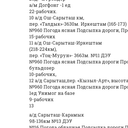
а/м Догфонг -1 ед
22-рабочих.
10 а/д Ош-Сарыташ км,
пер. «Талдык»-3630м. Иркештам (165-173
№960 Погода ясная Подсыпка дороги, Про
15-рабочих
11 а/д Ош-Сарыташ-Иркештам
(218-224км),
пер. «Тоң-Мурун»- 3663м. №11 ДЭУ
№960 Погода ясная Подсыпка дороги Прое
бульдозер
10-рабочих,
12 а/д Сарыташ,пер. «Кызыл-Арт», высота
№960 Погода ясная Подсыпка дороги Прое
1ед Унимог на базе
9-рабочих
13
а/д Сарыташ-Карамык
98-136км №13 ДЭУ
№16 Погода облачная Подсыпка дороги Пр