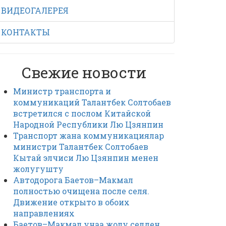
ВИДЕОГАЛЕРЕЯ
КОНТАКТЫ
Свежие новости
Министр транспорта и
коммуникаций Талантбек Солтобаев
встретился с послом Китайской
Народной Республики Лю Цзянпин
Транспорт жана коммуникациялар
министри Талантбек Солтобаев
Кытай элчиси Лю Цзянпин менен
жолугушту
Автодорога Баетов–Макмал
полностью очищена после селя.
Движение открыто в обоих
направлениях
Баетов–Макмал унаа жолу селден