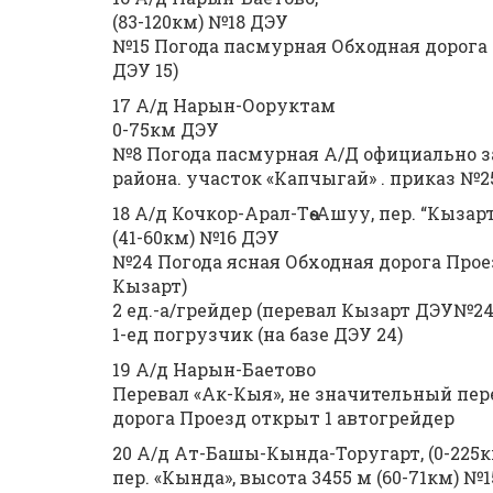
(83-120км) №18 ДЭУ
№15 Погода пасмурная Обходная дорога П
ДЭУ 15)
17 А/д Нарын-Ооруктам
0-75км ДЭУ
№8 Погода пасмурная А/Д официально 
района. участок «Капчыгай» . приказ №258
18 А/д Кочкор-Арал-Төө-Ашуу, пер. “Кызарт
(41-60км) №16 ДЭУ
№24 Погода ясная Обходная дорога Проез
Кызарт)
2 ед.-а/грейдер (перевал Кызарт ДЭУ№24
1-ед погрузчик (на базе ДЭУ 24)
19 А/д Нарын-Баетово
Перевал «Ак-Кыя», не значительный пе
дорога Проезд открыт 1 автогрейдер
20 А/д Ат-Башы-Кында-Торугарт, (0-225к
пер. «Кында», высота 3455 м (60-71км) №