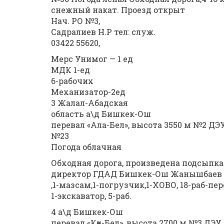
снежный накат. Проезд открыт
Нач. РО №3,
Садралиев Н.Р тел: служ.
03422 55620,
Мерс Унимог — 1 ед
МДК 1-ед
6-рабочих
Механизатор-2ед
3 Жалал-Абадская
область а\д Бишкек-Ош
перевал «Ала-Бел», высота 3550 м №2 ДЭ
№23
Погода облачная
Обходная дорога, произведена подсыпка 
директор ГДАД Бишкек-Ош Жанышбаев Б.. т
,1-мазсам,1-погрузчик,1-ХОВО, 18-раб-пере
1-экскаватор, 5-раб.
4 а\д Бишкек-Ош
перевал «Көк-Бел», высота 2700 м №3 ДЭУ