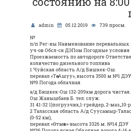
состоянию на 8:00
admin
05.12.2019
739 просм.
№
п/п Рег-ны Наименование перевальных 
уч-ов Обсл-ся ДЭПом Погодные условия 
Проезжаемость по автодороге Ответств
количество дизельного топлива
1 Чуйская область А/д Бишкек-Ош.
перевал «Төө-Ашуу», высота 3500 м №1 ДЭ
№9 Погода облачная
а/д Бишкек-Ош 132-209км дорога чистая
Ош Жанышбаев Б. тел: служ.
31 41-32 1)погрузчик,1-грейдер, 2-маз,,10-р
2 Таласская область А/д Суусамыр-Тала
(0-52 км),
перевал «Өтмөк»-высота 3326 м. №14 ДЭУ
№36 Погода ясная Обходная дорога,4-16