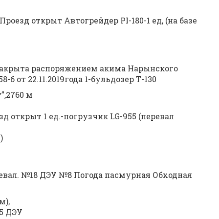
роезд открыт Автогрейдер PI-180-1 ед, (на базе
закрыта распоряжением акима Нарынского
-б от 22.11.2019года 1-бульдозер Т-130
”,2760 м
д открыт 1 ед.-погрузчик LG-955 (перевал
)
ревал. №18 ДЭУ №8 Погода пасмурная Обходная
м),
15 ДЭУ