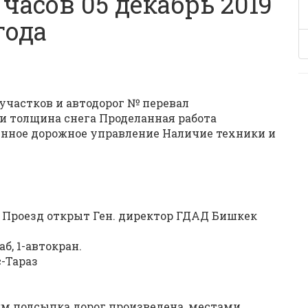
 часов 05 декабрь 2019
года
участков и автодорог № перевал
и толщина снега Проделанная работа
енное дорожное управление Наличие техники и
У
. Проезд открыт Ген. директор ГДАД Бишкек
аб, 1-автокран.
с-Тараз
 км подсыпка дорог произведена, местами