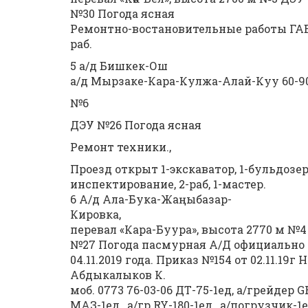
№30 Погода ясная
Ремонтно-востановительные работы ГАБ
раб.
5 а/д Бишкек-Ош
а/д Мырзаке-Кара-Кулжа-Алай-Куу 60-90
№6
ДЭУ №26 Погода ясная
Ремонт техники.,
Проезд открыт 1-экскаватор, 1-бульдозер,
инспектирование, 2-раб, 1-мастер.
6 А/д Ала-Бука-Жаңыбазар-
Кировка,
перевал «Кара-Буура», высота 2770 м №
№27 Погода пасмурная А/Д официально 
04.11.2019 года. Приказ №154 от 02.11.
Абдыкалыков К.
моб. 0773 76-03-06 ДТ-75-1ед, а/грейдер 
МАЗ-1ед., а/гр RY-180-1ед., а/погрузчик-1е