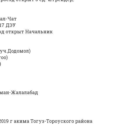
тал-Чат
№17 ДЭУ
езд открыт Начальник
 (уч.Додомол)
гоо)
)
арман-Жалалабад
.2019 г акима Тогуз-Тороуского района