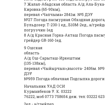
7 Жалал-Абадская область А/д Ала-Бук
Кировка (65-90км),
перевал «Чапчыма» 2841м. №5 ДЭУ
№27 Погода пасмурная Обходная дорога,
Бульдозер: Т-230-1 ед., Б10М-2ед., а/грейд
погрузчик-1ед
8 А/д Красная Горка-Акташ Погода пасм
грейдер GR-160-1ед.
9 Ошская
область
А/д Ош-Сарыташ-Иркештам
(135-138км),
перевал «Чыйырчык»,высота- 2406м. №9
ДЭУ
№959 Погода облачная Подсыпка дороги
Начальник УАД ОСИ
Курманбеков У. К. 03222
76222, моб 0773 758654 деж. тел: 03222 62
2ед.- а/грейдер