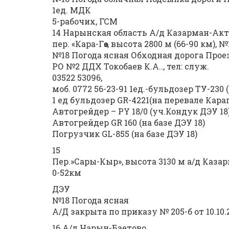
1ед. МДК
5-рабочих, ГСМ
14 Нарынская область А/д Казарман-Ак
пер. «Кара-Гөө», высота 2800 м (66-90 км), 
№18 Погода ясная Обходная дорога Про
РО №2 ДДХ Токобаев К.А.., тел: служ.
03522 53096,
моб. 0772 56-23-91 1ед.-бульдозер ТУ-230
1 ед бульдозер GR-4221(на перевале Кара
Автогрейдер – РY 18/0 (уч.Кондук ДЭУ 18
Автогрейдер GR 160 (на базе ДЭУ 18)
Погрузчик GL-855 (на базе ДЭУ 18)
15
Пер.»Сары-Кыр», высота 3130 м а/д Каз
0-52км
ДЭУ
№18 Погода ясная
А/Д закрыта по приказу № 205-б от 10.10
16 А/д Нарын-Баетово,