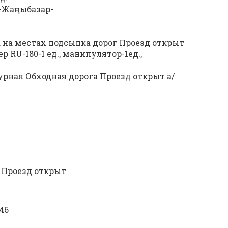
а-Жаңыбазар-
 на местах подсыпка дорог Проезд открыт
ер RU-180-1 ед., манипулятор-1ед.,
урная Обходная дорога Проезд открыт а/
 Проезд открыт
346