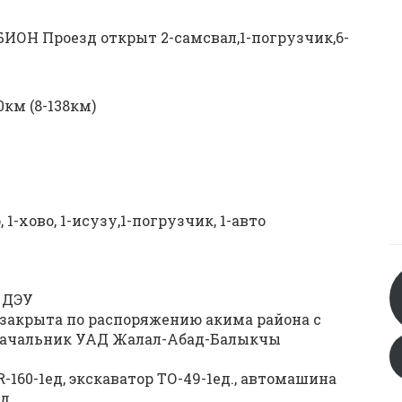
ИОН Проезд открыт 2-самсвал,1-погрузчик,6-
км (8-138км)
 1-хово, 1-исузу,1-погрузчик, 1-авто
4 ДЭУ
закрыта по распоряжению акима района с
19г Начальник УАД Жалал-Абад-Балыкчы
GR-160-1ед, экскаватор ТО-49-1ед., автомашина
д.