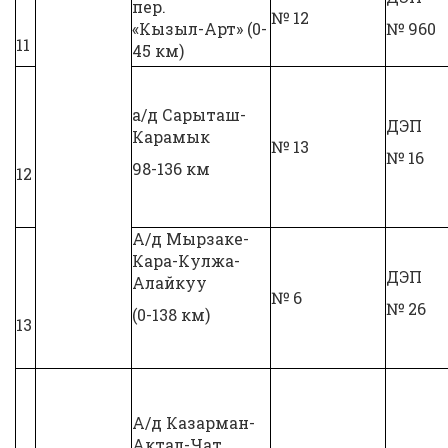
пер.
№ 12
«Кызыл-Арт» (0-
№ 960
11
45 км)
а/д Сарыташ-
ДЭП
Карамык
№ 13
№ 16
98-136 км
12
А/д Мырзаке-
Кара-Кулжа-
ДЭП
Алайкуу
№ 6
№ 26
(0-138 км)
13
А/д Казарман-
Актал-Чат