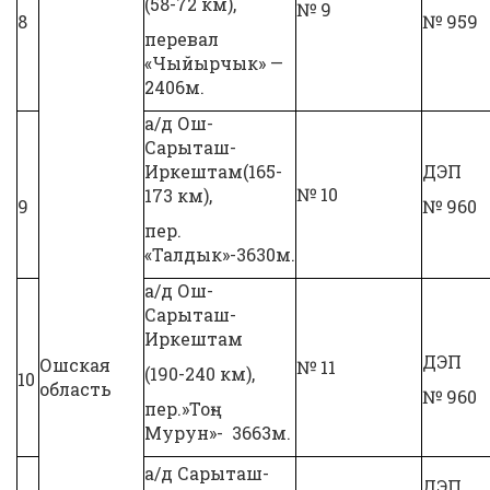
(58-72 км),
№ 9
8
№ 959
перевал
«Чыйырчык» —
2406м.
а/д Ош-
Сарыташ-
Иркештам(165-
ДЭП
№ 10
173 км),
9
№ 960
пер.
«Талдык»-3630м.
а/д Ош-
Сарыташ-
Иркештам
ДЭП
Ошская
№ 11
(190-240 км),
10
область
№ 960
пер.»Тоң-
Мурун»- 3663м.
а/д Сарыташ-
ДЭП