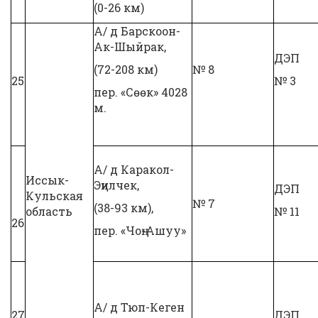
(0-26 км)
А/ д Барскоон-
Ак-Шыйрак,
ДЭП
(72-208 км)
№ 8
25
№ 3
пер. «Сөөк» 4028
м.
А/ д Каракол-
Иссык-
Эңилчек,
ДЭП
Кульская
№ 7
(38-93 км),
область
№ 11
26
пер. «Чоң-Ашуу»
А/ д Тюп-Кеген
27
ДЭП