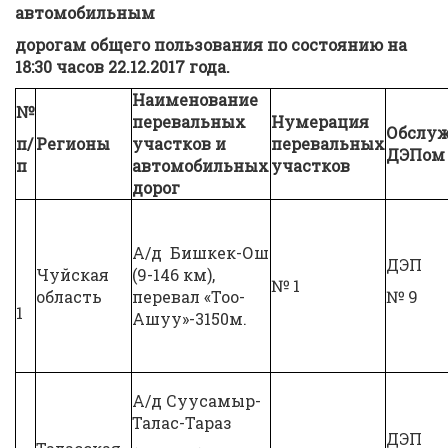
автомобильным
дорогам общего пользования по состоянию на
18:30 часов 22.12.2017 года.
Наименование
№
перевальных
Нумерация
Обслуж
п/
Регионы
участков и
перевальных
ДЭПом
п
автомобильных
участков
дорог
А/д Бишкек-Ош
ДЭП
Чуйская
(9-146 км),
№ 1
область
перевал «Тоо-
№ 9
1
Ашуу»-3150м.
А/д Суусамыр-
Талас-Тараз
ДЭП