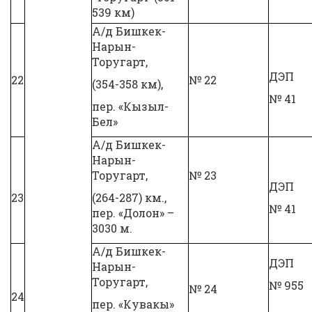
539 км)
А/д Бишкек-
Нарын-
Торугарт,
ДЭП
22
№ 22
(354-358 км),
№ 41
пер. «Кызыл-
Бел»
А/д Бишкек-
Нарын-
Торугарт,
№ 23
ДЭП
23
(264-287) км.,
№ 41
пер. «Долон» –
3030 м.
А/д Бишкек-
ДЭП
Нарын-
Торугарт,
№ 955
№ 24
24
пер. «Кувакы»