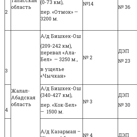
Таласская
(0-73 км),
№14
область
№ 36
2
пер. «Отмок» —
3200 м.
А/д Бишкек-Ош
(209-242 км),
ДЭП
перевал «Ала-
№ 2
Бел» — 3250 м.,
№ 23
в ущелье
3
«Чычкан»
А/д Бишкек-Ош
Жалал-
(340-427 км),
ДЭП
Абадская
№ 3
область
пер. «Кок-Бел»
№ 30
4
— 1500 м.
А/д Казарман –
№ 4
ДЭП