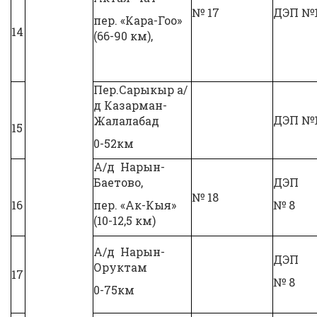
№ 17
ДЭП №
пер. «Кара-Гоо»
14
(66-90 км),
Пер.Сарыкыр а/
д Казарман-
ДЭП №
Жалалабад
15
0-52км
А/д Нарын-
Баетово,
ДЭП
№ 18
16
пер. «Ак-Кыя»
№ 8
(10-12,5 км)
А/д Нарын-
ДЭП
Оруктам
17
№ 8
0-75км