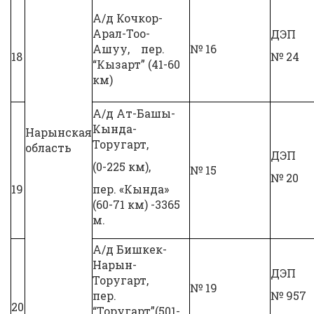
А/д Кочкор-
Арал-Тоо-
ДЭП
Ашуу, пер.
№ 16
18
№ 24
“Кызарт” (41-60
км)
А/д Ат-Башы-
Кында-
Нарынская
Торугарт,
область
ДЭП
(0-225 км),
№ 15
№ 20
19
пер. «Кында»
(60-71 км) -3365
м.
А/д Бишкек-
Нарын-
ДЭП
Торугарт,
№ 19
пер.
№ 957
20
“Торугарт”(501-