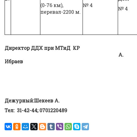
(0-76 км),
№ 4
№ 4
перевал-2200 м.
Директор ДДХ при МТиД КР
А.
Ибраев
Дежурный:Шекеев А.
Тел: 31-42-44; 0701220489