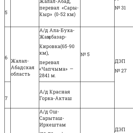
Жалал-Абад,
перевал «Сары-
№ 31
5
Кыр» (0-52 км)
А/д Ала-Бука-
Жаңыбазар-
Кировка(65-90
км),
№ 5
6
Жалал-
ДЭП
перевал
Абадская
«Чапчыма» —
№ 27
область
2841 м.
А/д Красная
7
Горка-Акташ
А/д Ош-
Сарыташ-
Иркештам
ДЭП